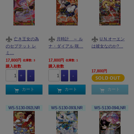
亡き王女の為
月時計 ～ ル
U.N.オーエン
のセプテット レ
ナ・ダイアル 咲…
は彼女なのか?…
ミ…
17,800円
17,800円
在庫数: 3
在庫数: 1
購入枚数
購入枚数
17,800円
カート
カート
カート
WS-S130-092LNR
WS-S130-093LNR
WS-S130-094LNR