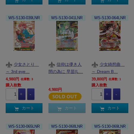
WS-S130-039LNR
WS-S130-041LNR
WS-S130-064LNR
少女さとり
信仰は儚き人
少女綺想曲
～ 3rd eye…
間の為に 早苗(L…
～ Dream B…
4,980円
39,800円
在庫数: 3
在庫数: 1
購入枚数
購入枚数
4,980円
カート
カート
カート
WS-S130-065LNR
WS-S130-068LNR
WS-S130-069LNR