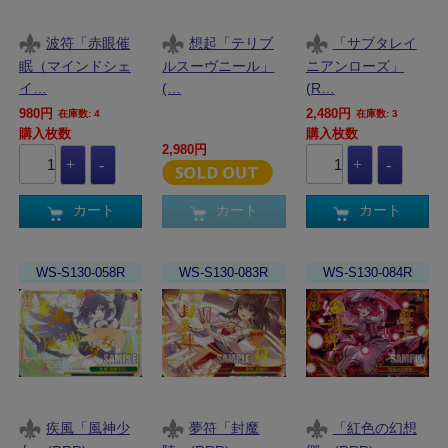
波符「赤眼催
想起「テリブ
「サブタレイ
眠（マインドシェ
ルスーヴニール」
ニアンローズ」
イ…
(…
(R…
980円
2,480円
在庫数: 4
在庫数: 3
購入枚数
購入枚数
2,980円
カート
カート
カート
WS-S130-058R
WS-S130-083R
WS-S130-084R
疾風「風神少
夢符「封魔
「紅色の幻想