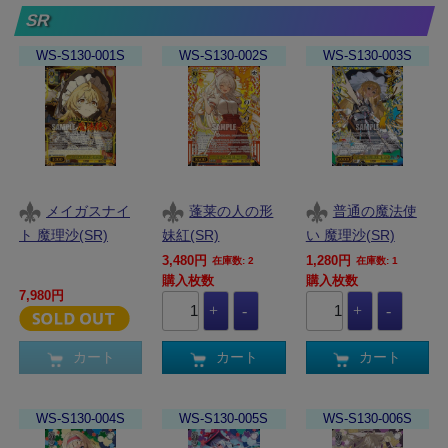
SR
WS-S130-001S
WS-S130-002S
WS-S130-003S
メイガスナイ
蓬莱の人の形
普通の魔法使
ト 魔理沙(SR)
妹紅(SR)
い 魔理沙(SR)
3,480円
1,280円
在庫数: 2
在庫数: 1
購入枚数
購入枚数
7,980円
カート
カート
カート
WS-S130-004S
WS-S130-005S
WS-S130-006S