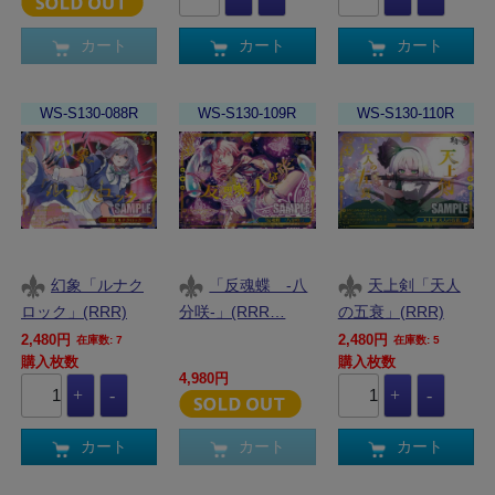
カート
カート
カート
WS-S130-088R
WS-S130-109R
WS-S130-110R
幻象「ルナク
「反魂蝶 ‐八
天上剣「天人
ロック」(RRR)
分咲‐」(RRR…
の五衰」(RRR)
2,480円
2,480円
在庫数: 7
在庫数: 5
購入枚数
購入枚数
4,980円
カート
カート
カート