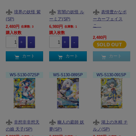
境界の妖怪 紫
宵闇の妖怪 ル
表情豊かなポ
(SP)
ーミア(SP)
ーカーフェイス
こ…
2,480円
6,980円
在庫数: 3
在庫数: 1
購入枚数
購入枚数
2,480円
カート
カート
カート
WS-S130-072SP
WS-S130-089SP
WS-S130-091SP
非想非非想天
幽人の庭師 妖
湖上の氷精 チ
の娘 天子(SP)
夢(SP)
ルノ(SP)