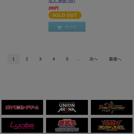
罪人 輝夜(SR)
280円
カート
1
2
3
4
5
...
次へ
最後へ