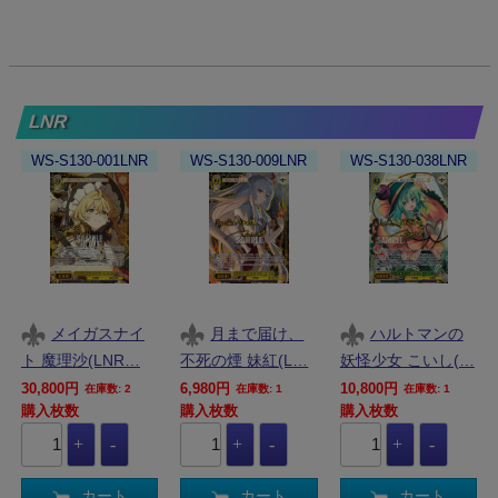
LNR
WS-S130-001LNR
WS-S130-009LNR
WS-S130-038LNR
メイガスナイ
月まで届け、
ハルトマンの
ト 魔理沙(LNR…
不死の煙 妹紅(L…
妖怪少女 こいし(…
30,800円
6,980円
10,800円
在庫数: 2
在庫数: 1
在庫数: 1
購入枚数
購入枚数
購入枚数
カート
カート
カート