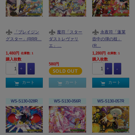
「ブレイジン
魔符「スター
永夜符「蓬莱
グスター」(RRR…
ダストレヴァリ
壺中の弾の枝」
エ」…
(R…
1,480円
1,280円
在庫数: 1
在庫数: 1
購入枚数
購入枚数
580円
カート
カート
カート
WS-S130-028R
WS-S130-056R
WS-S130-057R