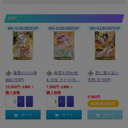
SSP
WS-S130-002SSP
WS-S130-030SSP
WS-S130-037SSP
蓬莱の人の形
怨霊も恐れ怯
里に最も近い
妹紅(SSP)
む少女 さとり(S…
天狗 文(SSP)
19,800円
7,980円
在庫数: 1
在庫数: 1
購入枚数
購入枚数
9,980円
カート
カート
カート