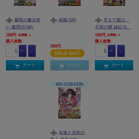
霧雨の魔法使
純狐(SR)
月まで届け、
い 魔理沙(SR)
不死の煙 妹紅(S…
180円
180円
在庫数: 1
在庫数: 2
購入枚数
購入枚数
280円
カート
カート
カート
WS-S130-010S
永遠と須臾の