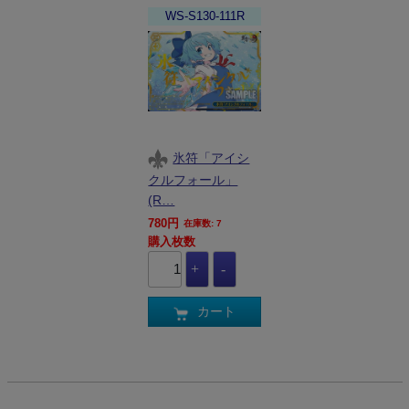
WS-S130-111R
氷符「アイシ
クルフォール」
(R…
780円
在庫数: 7
購入枚数
カート