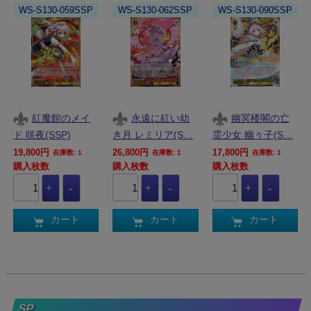
WS-S130-059SSP
WS-S130-062SSP
WS-S130-090SSP
紅魔館のメイ
永遠に紅い幼
幽冥楼閣の亡
ド 咲夜(SSP)
き月 レミリア(S…
霊少女 幽々子(S…
19,800円
26,800円
17,800円
在庫数: 1
在庫数: 1
在庫数: 1
購入枚数
購入枚数
購入枚数
カート
カート
カート
SP