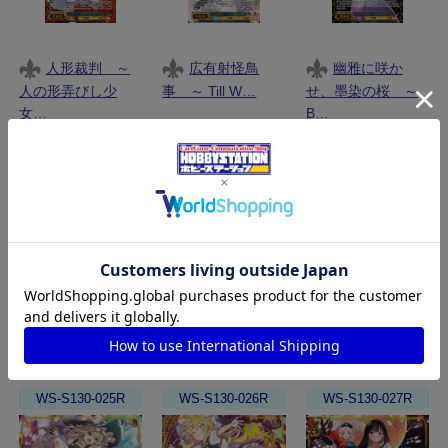
人形裁判 ～
広有射怪鳥
幽雅に咲か
人の形弄びし少
事 ～ Till W…
せ、墨染の桜 ～
女…
B…
19,800円
12,800円
在庫数: 2
在庫数: 1
購入枚数
購入枚数
4,980円
カート
カート
カート
RRR
WS-S130-025R
WS-S130-026R
WS-S130-027R