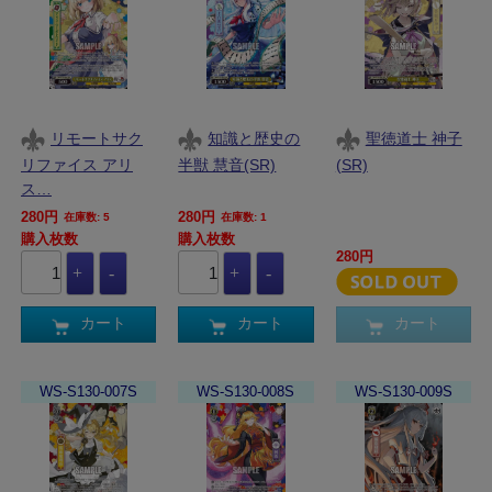
リモートサク
知識と歴史の
聖徳道士 神子
リファイス アリ
半獣 慧音(SR)
(SR)
ス…
280円
280円
在庫数: 5
在庫数: 1
購入枚数
購入枚数
280円
カート
カート
カート
WS-S130-007S
WS-S130-008S
WS-S130-009S