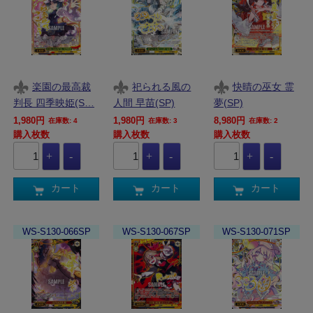
楽園の最高裁
祀られる風の
快晴の巫女 霊
判長 四季映姫(S…
人間 早苗(SP)
夢(SP)
1,980円
1,980円
8,980円
在庫数: 4
在庫数: 3
在庫数: 2
購入枚数
購入枚数
購入枚数
カート
カート
カート
WS-S130-066SP
WS-S130-067SP
WS-S130-071SP