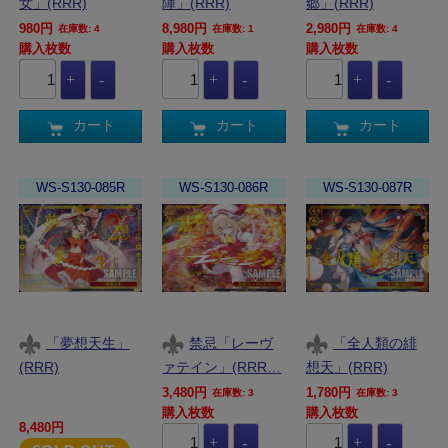
女」(RRR)
陣」(RRR)
郷」(RRR)
980円
8,980円
2,980円
在庫数: 4
在庫数: 1
在庫数: 4
購入枚数
購入枚数
購入枚数
カート
カート
カート
WS-S130-085R
WS-S130-086R
WS-S130-087R
「夢想天生」
禁忌「レーヴ
「全人類の緋
(RRR)
ァテイン」(RRR…
想天」(RRR)
3,480円
1,780円
在庫数: 3
在庫数: 3
購入枚数
購入枚数
8,480円