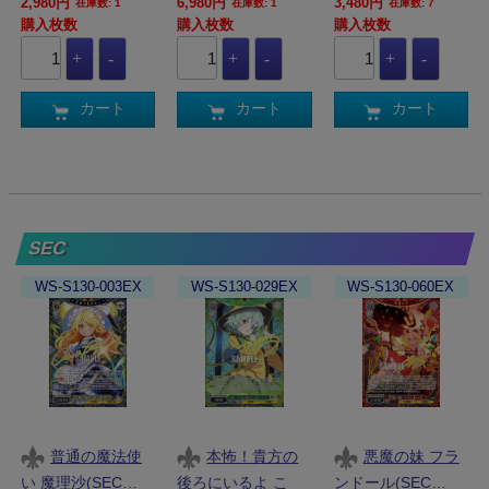
2,980円
6,980円
3,480円
在庫数: 1
在庫数: 1
在庫数: 7
購入枚数
購入枚数
購入枚数
カート
カート
カート
SEC
WS-S130-003EX
WS-S130-029EX
WS-S130-060EX
普通の魔法使
本怖！貴方の
悪魔の妹 フラ
い 魔理沙(SEC…
後ろにいるよ こ
ンドール(SEC…