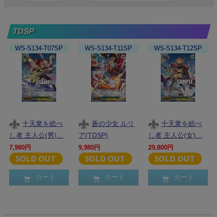
TDSP
WS-S134-T07SP
WS-S134-T11SP
WS-S134-T12SP
十天衆を総べ
蒼の少女 ルリ
十天衆を総べ
し者 主人公(男)…
ア(TDSP)
し者 主人公(女)…
7,980円
9,980円
29,800円
カート
カート
カート