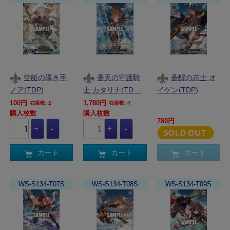
空艇の導き手
蒼天の守護騎
蒼醒の志士 オ
ノア(TDP)
士 カタリナ(TD…
イゲン(TDP)
100円
1,780円
在庫数: 2
在庫数: 4
購入枚数
購入枚数
780円
カート
カート
カート
WS-S134-T07S
WS-S134-T08S
WS-S134-T09S