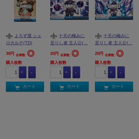
よろず屋 シェ
十天の極みに
十天の極みに
ロカルテ(TD)
至りし者 主人公(…
至りし者 主人公(…
◎
◎
◎
30円
20円
20円
在庫数:
在庫数:
在庫数:
購入枚数
購入枚数
購入枚数
カート
カート
カート