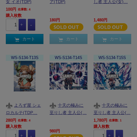
女 イオ(TDP)
ア(TDP)
し者 主人公(女)…
100円
在庫数: 4
購入枚数
180円
1,480円
カート
カート
カート
WS-S134-T13S
WS-S134-T14S
WS-S134-T15S
よろず屋 シェ
十天の極みに
十天の極みに
ロカルテ(TDP…
至りし者 主人公(…
至りし者 主人公(…
280円
1,780円
在庫数: 4
在庫数: 1
購入枚数
購入枚数
980円