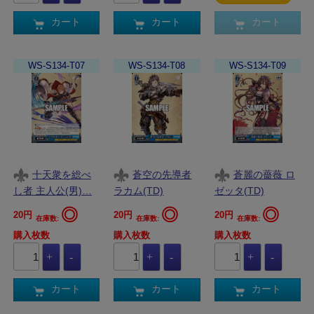
カート
カート
カート
WS-S134-T07
WS-S134-T08
WS-S134-T09
十天衆を総べ
蒼空の先導者
蒼麗の薔薇 ロ
し者 主人公(男)…
ラカム(TD)
ゼッタ(TD)
◎
◎
◎
20円
20円
20円
在庫数:
在庫数:
在庫数:
購入枚数
購入枚数
購入枚数
カート
カート
カート