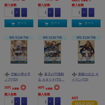
480円
在庫数: 9
購入枚数
購入枚数
購入枚数
カート
カート
カート
WS-S134-T04
WS-S134-T05
WS-S134-T06
空艇の導き手
蒼天の守護騎
蒼醒の志士 オ
ノア(TD)
士 カタリナ(TD…
イゲン(TD)
◎
◎
20円
80円
在庫数:
在庫数:
購入枚数
購入枚数
80円