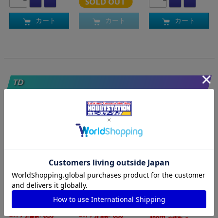
カート
カート
カート
TD
WS-S134-T01
WS-S134-T02
WS-S134-T03
赤き竜 ビィ
蒼き剣と誇り
荘厳の双刃 ヴ
(TD)
にかけて シャル
ィーラ(TD)
ロ…
◎
◎
20円
20円
在庫数:
在庫数: