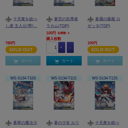
十天衆を総べ
蒼空の先導者
蒼麗の薔薇 ロ
し者 主人公(男)…
ラカム(TDP)
ゼッタ(TDP)
100円
在庫数: 4
購入枚数
780円
100円
カート
カート
カート
WS-S134-T10S
WS-S134-T11S
WS-S134-T12S
蒼翠の魔法少
蒼の少女 ルリ
十天衆を総べ