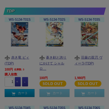
TDP
WS-S134-T01S
WS-S134-T02S
WS-S134-T03S
赤き竜 ビィ
蒼き剣と誇り
荘厳の双刃 ヴ
(TDP)
にかけて シャル
ィーラ(TDP)
ロ…
100円
在庫数: 3
購入枚数
100円
1,980円
カート
カート
カート
WS-S134-T04S
WS-S134-T05S
WS-S134-T06S