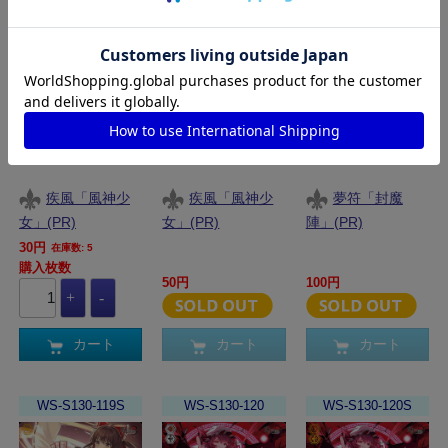
WS-S130-118
WS-S130-118S
WS-S130-119
疾風「風神少
疾風「風神少
夢符「封魔
女」(PR)
女」(PR)
陣」(PR)
30円
在庫数: 5
購入枚数
50円
100円
カート
カート
カート
WS-S130-119S
WS-S130-120
WS-S130-120S