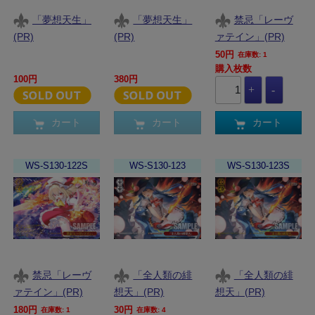
「夢想天生」
「夢想天生」
禁忌「レーヴ
(PR)
(PR)
ァテイン」(PR)
50円
在庫数: 1
購入枚数
100円
380円
カート
カート
カート
WS-S130-122S
WS-S130-123
WS-S130-123S
禁忌「レーヴ
「全人類の緋
「全人類の緋
ァテイン」(PR)
想天」(PR)
想天」(PR)
180円
30円
在庫数: 1
在庫数: 4