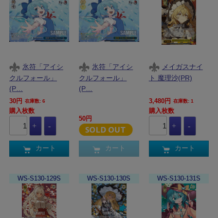
氷符「アイシ
氷符「アイシ
メイガスナイ
クルフォール」
クルフォール」
ト 魔理沙(PR)
(P…
(P…
30円
3,480円
在庫数: 6
在庫数: 1
購入枚数
購入枚数
50円
カート
カート
カート
WS-S130-129S
WS-S130-130S
WS-S130-131S