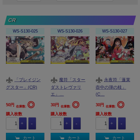
CR
WS-S130-025
WS-S130-026
WS-S130-027
「ブレイジン
魔符「スター
永夜符「蓬莱
グスター」(CR)
ダストレヴァリ
壺中の弾の枝」
エ」…
(C…
◎
◎
◎
50円
30円
30円
在庫数:
在庫数:
在庫数:
購入枚数
購入枚数
購入枚数
カート
カート
カート