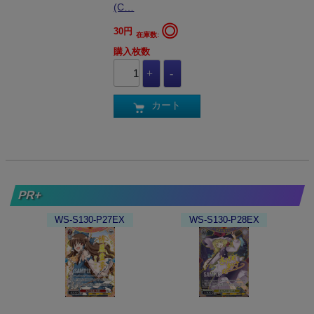
(C…
◎
30円
在庫数:
購入枚数
カート
PR+
WS-S130-P27EX
WS-S130-P28EX