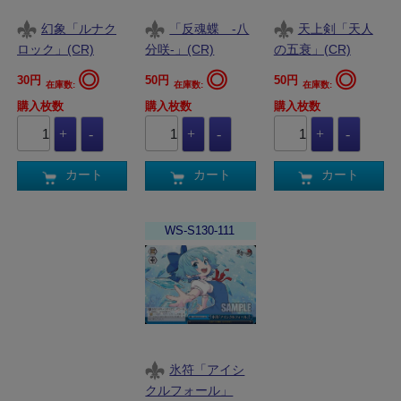
幻象「ルナク
「反魂蝶 ‐八
天上剣「天人
ロック」(CR)
分咲‐」(CR)
の五衰」(CR)
◎
◎
◎
30円
50円
50円
在庫数:
在庫数:
在庫数:
購入枚数
購入枚数
購入枚数
カート
カート
カート
WS-S130-111
氷符「アイシ
クルフォール」