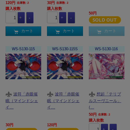
120円
30円
在庫数: 2
在庫数: 2
購入枚数
購入枚数
50円
カート
カート
カート
WS-S130-115
WS-S130-115S
WS-S130-116
波符「赤眼催
波符「赤眼催
想起「テリブ
眠（マインドシェ
眠（マインドシェ
ルスーヴニール」
イ…
イ…
(…
50円
在庫数: 2
購入枚数
30円
120円