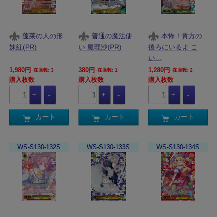
蓬莱の人の形
普通の魔法使
本怖！貴方の
妹紅(PR)
い 魔理沙(PR)
後ろにいるよ こ
い…
1,980円
380円
1,280円
在庫数: 3
在庫数: 1
在庫数: 2
購入枚数
購入枚数
購入枚数
カート
カート
カート
WS-S130-132S
WS-S130-133S
WS-S130-134S