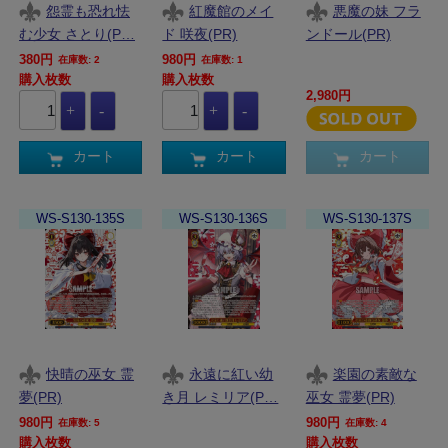
怨霊も恐れ怯
紅魔館のメイ
悪魔の妹 フラ
む少女 さとり(P…
ド 咲夜(PR)
ンドール(PR)
380円
980円
在庫数: 2
在庫数: 1
購入枚数
購入枚数
2,980円
カート
カート
カート
WS-S130-135S
WS-S130-136S
WS-S130-137S
快晴の巫女 霊
永遠に紅い幼
楽園の素敵な
夢(PR)
き月 レミリア(P…
巫女 霊夢(PR)
980円
980円
在庫数: 5
在庫数: 4
購入枚数
購入枚数