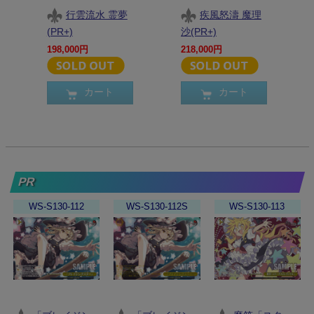
行雲流水 霊夢
疾風怒濤 魔理
(PR+)
沙(PR+)
198,000円
218,000円
カート
カート
PR
WS-S130-112
WS-S130-112S
WS-S130-113