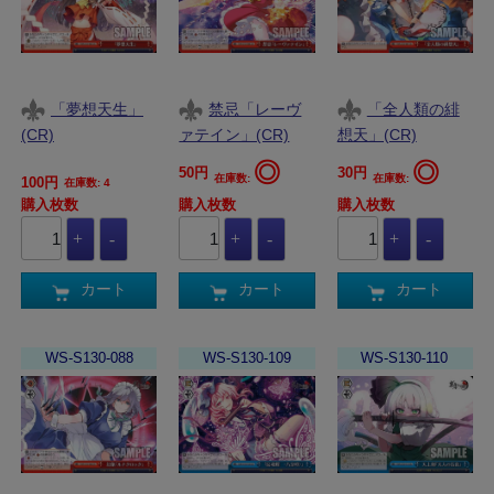
「夢想天生」
禁忌「レーヴ
「全人類の緋
(CR)
ァテイン」(CR)
想天」(CR)
◎
◎
50円
30円
在庫数:
在庫数:
100円
在庫数: 4
購入枚数
購入枚数
購入枚数
カート
カート
カート
WS-S130-088
WS-S130-109
WS-S130-110