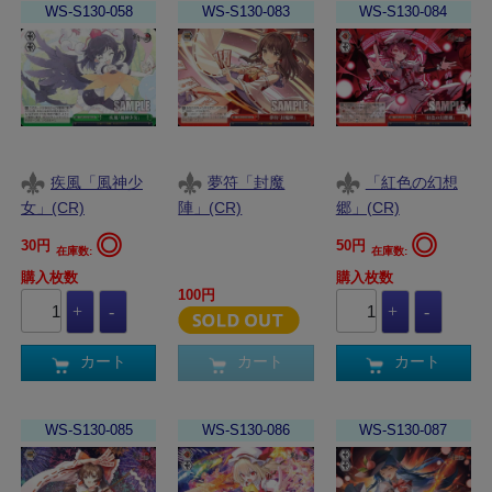
WS-S130-058
WS-S130-083
WS-S130-084
疾風「風神少
夢符「封魔
「紅色の幻想
女」(CR)
陣」(CR)
郷」(CR)
◎
◎
30円
50円
在庫数:
在庫数:
購入枚数
購入枚数
100円
カート
カート
カート
WS-S130-085
WS-S130-086
WS-S130-087