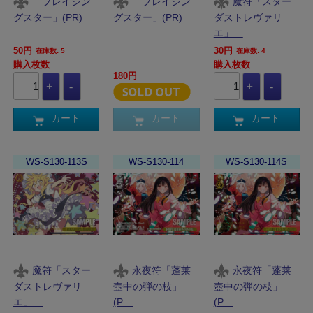
「ブレイジン
「ブレイジン
魔符「スター
グスター」(PR)
グスター」(PR)
ダストレヴァリ
エ」…
50円
30円
在庫数: 5
在庫数: 4
購入枚数
購入枚数
180円
カート
カート
カート
WS-S130-113S
WS-S130-114
WS-S130-114S
魔符「スター
永夜符「蓬莱
永夜符「蓬莱
ダストレヴァリ
壺中の弾の枝」
壺中の弾の枝」
エ」…
(P…
(P…