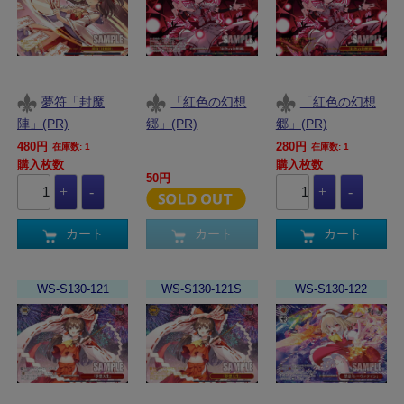
夢符「封魔
「紅色の幻想
「紅色の幻想
陣」(PR)
郷」(PR)
郷」(PR)
480円
280円
在庫数: 1
在庫数: 1
購入枚数
購入枚数
50円
カート
カート
カート
WS-S130-121
WS-S130-121S
WS-S130-122