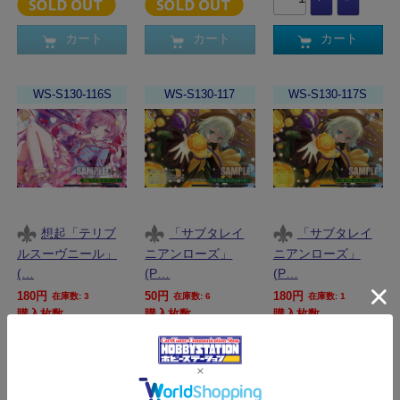
カート
カート
カート
WS-S130-116S
WS-S130-117
WS-S130-117S
想起「テリブ
「サブタレイ
「サブタレイ
ルスーヴニール」
ニアンローズ」
ニアンローズ」
(…
(P…
(P…
180円
50円
180円
在庫数: 3
在庫数: 6
在庫数: 1
購入枚数
購入枚数
購入枚数
カート
カート
カート