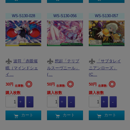
WS-S130-028
WS-S130-056
WS-S130-057
波符「赤眼催
想起「テリブ
「サブタレイ
眠（マインドシェ
ルスーヴニール」
ニアンローズ」
イ…
(…
(C…
◎
◎
◎
30円
50円
50円
在庫数:
在庫数:
在庫数:
購入枚数
購入枚数
購入枚数
カート
カート
カート