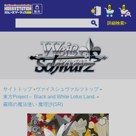
0
0
詳細検索>
サイトトップ
ヴァイスシュヴァルツトップ
東方Project～ Black and White Lotus Land.
霧雨の魔法使い 魔理沙(SR)