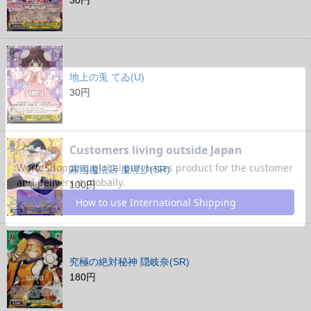
30円
地上の兎 てゐ(U)
30円
霧雨魔法店 魔理沙(SR)
100円
究極の絶対秘神 隠岐奈(SR)
180円