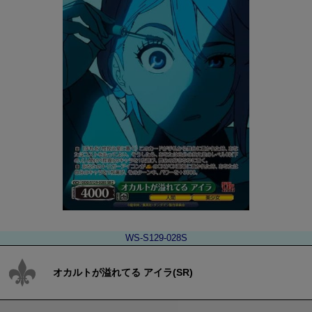
WS-S129-028S
オカルトが溢れてる アイラ(SR)