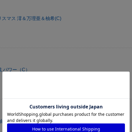
スマス 澪＆万理亜＆柚希(C)
 パワー（C）
希(C)