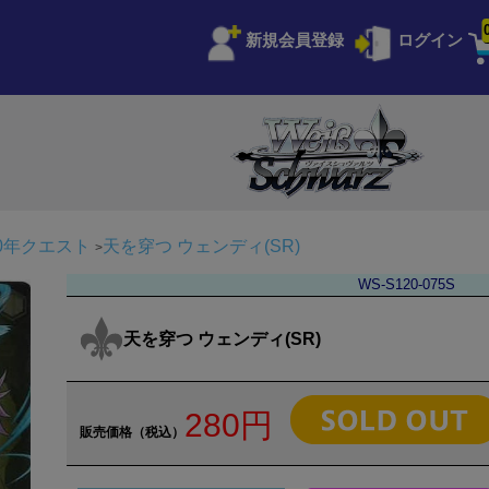
新規会員登録
ログイン
 100年クエスト
天を穿つ ウェンディ(SR)
WS-S120-075S
天を穿つ ウェンディ(SR)
280円
販売価格（税込）