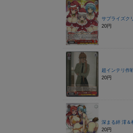
サプライズクリ
20円
超インテリ作戦
20円
深まる絆 澪＆柚
20円