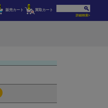
0
0
販売カート
買取カート
詳細検索>