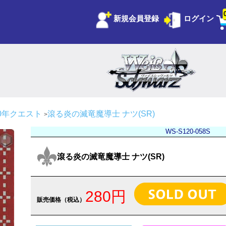
新規会員登録
ログイン
 100年クエスト
滾る炎の滅竜魔導士 ナツ(SR)
WS-S120-058S
滾る炎の滅竜魔導士 ナツ(SR)
280円
販売価格（税込）