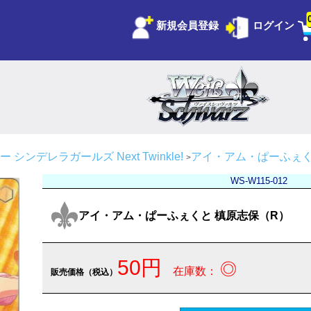
新規会員登録
ログイン
シンデレラガールズ Next Twinkle!
アイ・アム・ぱーふぇく
WS-W115-012
アイ・アム・ぱーふぇくと 槙原志保（R）
50円
◎
在庫数：
販売価格（税込）