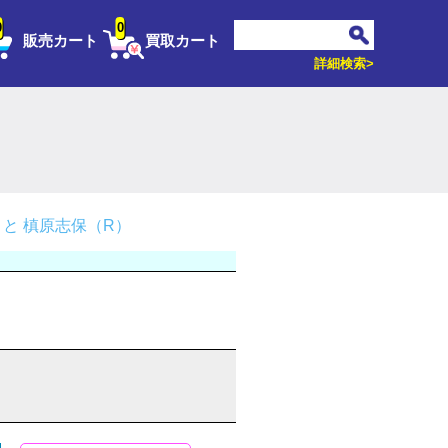
0
0
販売カート
買取カート
詳細検索>
と 槙原志保（R）