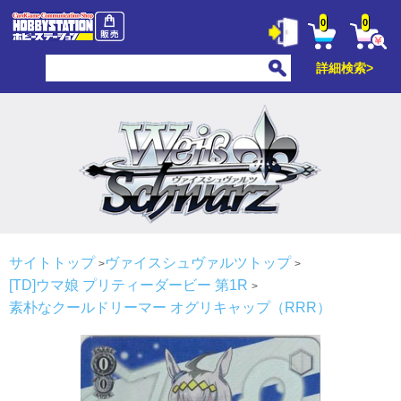
0
0
詳細検索>
サイトトップ
ヴァイスシュヴァルツトップ
[TD]ウマ娘 プリティーダービー 第1R
素朴なクールドリーマー オグリキャップ（RRR）