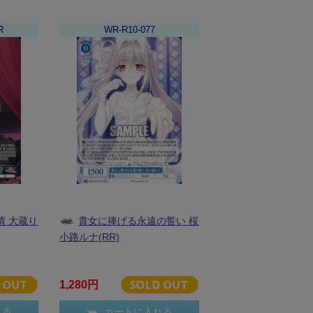
R
WR-R10-077
情 大蔵り
貴女に捧げる永遠の誓い 桜
小路ルナ(RR)
1,280円
れる
カートに入れる