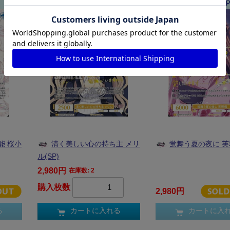
WR-R10-020SP
WR-R10-007S
能 桜小
清く美しい心の持ち主 メリ
蛍舞う夏の夜に 芙蓉
ル(SP)
2,980円
在庫数: 2
購入枚数
2,980円
る
カートに入れる
カートに入