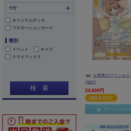
ラ行
オリジナルデッキ
プロモーションカード
種別
イベント
キャラ
クライマックス
人間界のプリンセス
(SEC)
検 索
24,800円
カートに入れ
WR-R10-029SSP