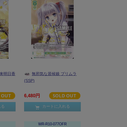
渡来明日香
無邪気な居候娘 プリムラ
(SSP)
6,480円
れる
カートに入れる
P
WR-R10-077OFR