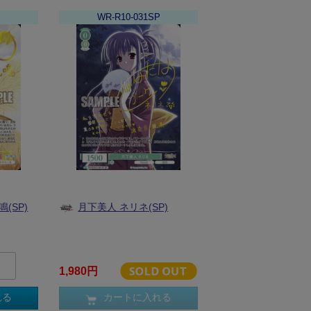
P
WR-R10-031SP
(SP)
月下美人 ネリネ(SP)
1,980円
れる
カートに入れる