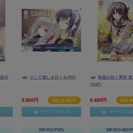
雨亜沙
そして麗しき日々を(PR)
秋風が吹く季節 
(SSP)
9,980円
6,480円
る
カートに入れる
カートに入
WR-R10-P03S
WR-R10-082S