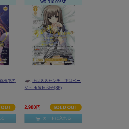
P
WR-R10-006SP
楓(SP)
上は８８センチ、下はベー
ジュ 玉泉日和子(SP)
2,980円
れる
カートに入れる