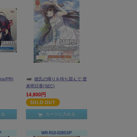
ris(PR)
彼氏の帰りを待ち望んで 渡
来明日香(SEC)
14,800円
れる
カートに入れる
P
WR-R10-028SSP