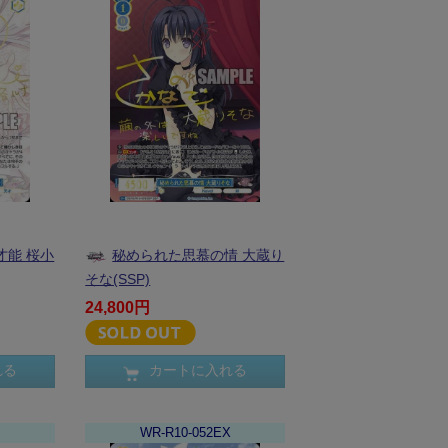
才能 桜小
秘められた思慕の情 大蔵り
そな(SSP)
24,800円
れる
カートに入れる
WR-R10-052EX