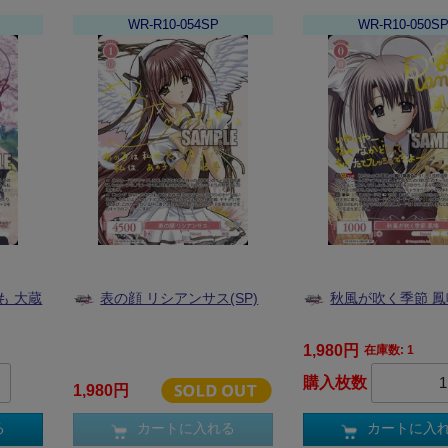
WR-R10-054SP
WR-R10-050S
も 大蔵
表の顔 リシアンサス(SP)
秋風が吹く季節 鳳鳴
1,980円
在庫数: 1
購入枚数
1,980円
る
カートに入れる
カートに入