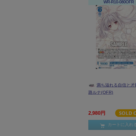
WR-R10-080OFR
満ち溢れる自信と才
路ルナ(OFR)
2,980円
カートに入れ