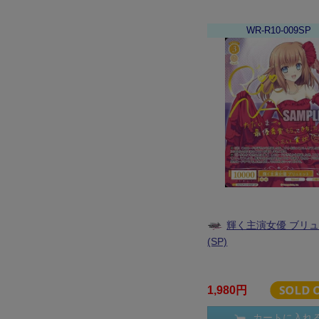
WR-R10-009SP
輝く主演女優 ブリ
(SP)
1,980円
カートに入れ