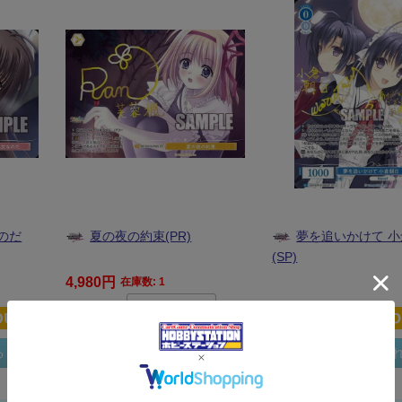
のだ
夏の夜の約束(PR)
夢を追いかけて 
(SP)
4,980円
在庫数: 1
購入枚数
3,980円
る
カートに入れる
カートに入