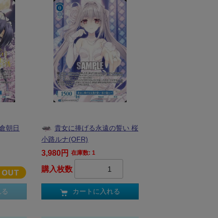
小倉朝日
貴女に捧げる永遠の誓い 桜
小路ルナ(OFR)
3,980円
在庫数: 1
購入枚数
れる
カートに入れる