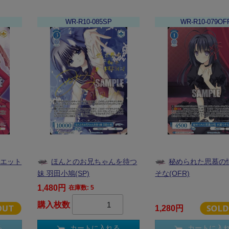
WR-R10-085SP
WR-R10-079OF
ュエット
ほんとのお兄ちゃんを待つ
秘められた思慕の
妹 羽田小鳩(SP)
そな(OFR)
1,480円
在庫数: 5
購入枚数
1,280円
る
カートに入れる
カートに入