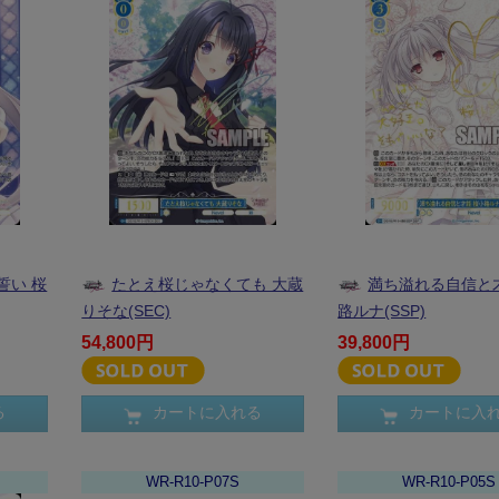
誓い 桜
たとえ桜じゃなくても 大蔵
満ち溢れる自信と
りそな(SEC)
路ルナ(SSP)
54,800円
39,800円
る
カートに入れる
カートに入
WR-R10-P07S
WR-R10-P05S