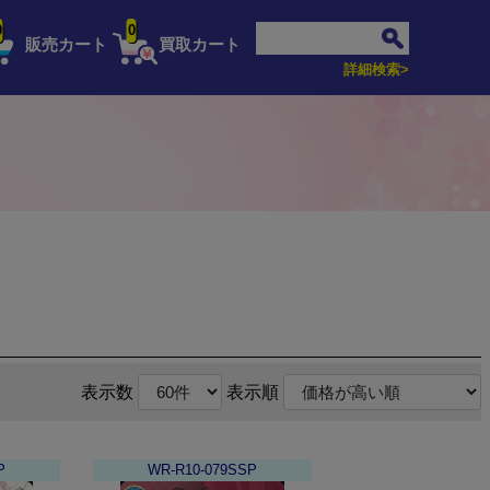
0
0
販売カート
買取カート
詳細検索>
表示数
表示順
P
WR-R10-079SSP