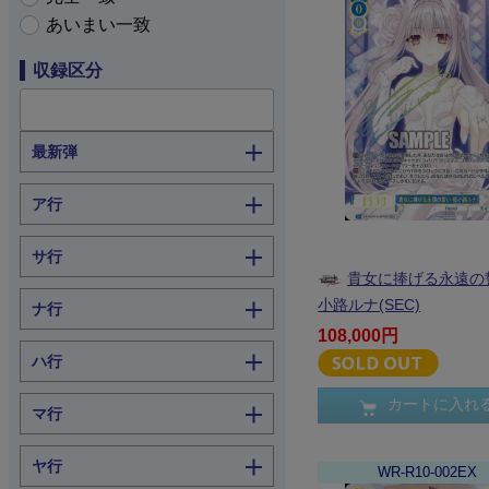
あいまい一致
収録区分
最新弾
ア行
サ行
貴女に捧げる永遠の
小路ルナ(SEC)
ナ行
108,000円
ハ行
カートに入れ
マ行
ヤ行
WR-R10-002EX