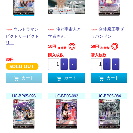
ウルトラマン
俺と宇宙人と
合体魔王獣ゼ
ビクトリービクト
学者さん
ッパンドン
リ…
◎
◎
50円
50円
在庫数:
在庫数:
購入枚数
購入枚数
80円
カート
カート
カート
UC-BP05-093
UC-BP05-092
UC-BP05-084