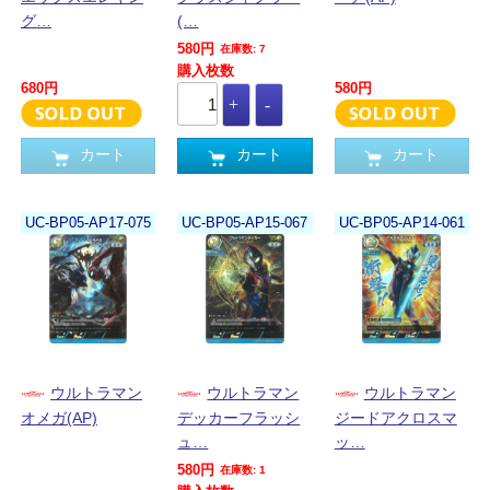
グ…
(…
580円
在庫数: 7
購入枚数
680円
580円
カート
カート
カート
UC-BP05-AP17-075
UC-BP05-AP15-067
UC-BP05-AP14-061
ウルトラマン
ウルトラマン
ウルトラマン
オメガ(AP)
デッカーフラッシ
ジードアクロスマ
ュ…
ッ…
580円
在庫数: 1