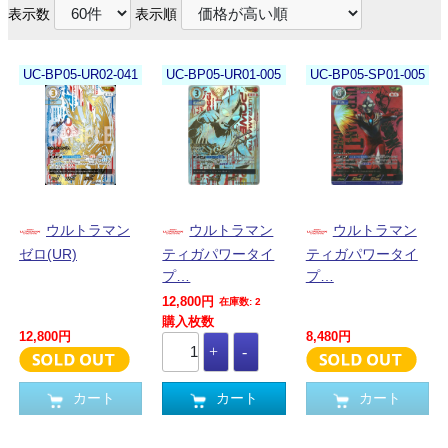
表示数
表示順
UC-BP05-UR02-041
UC-BP05-UR01-005
UC-BP05-SP01-005
ウルトラマン
ウルトラマン
ウルトラマン
ゼロ(UR)
ティガパワータイ
ティガパワータイ
プ…
プ…
12,800円
在庫数: 2
購入枚数
12,800円
8,480円
カート
カート
カート