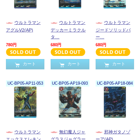
ウルトラマン
ウルトラマン
ウルトラマン
アグルV2(AP)
デッカーミラクル
ジードソリッドバ
タ…
ー…
780円
680円
680円
カート
カート
カート
UC-BP05-AP11-053
UC-BP05-AP19-093
UC-BP05-AP18-084
ウルトラマン
無幻魔人ジャ
邪神ガタノゾ
エックスエレキン
グラスジャグラー
ーア(AP)