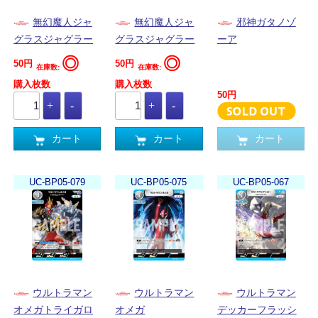
無幻魔人ジャ
無幻魔人ジャ
邪神ガタノゾ
グラスジャグラー
グラスジャグラー
ーア
◎
◎
50円
50円
在庫数:
在庫数:
購入枚数
購入枚数
50円
カート
カート
カート
UC-BP05-079
UC-BP05-075
UC-BP05-067
ウルトラマン
ウルトラマン
ウルトラマン
オメガトライガロ
オメガ
デッカーフラッシ