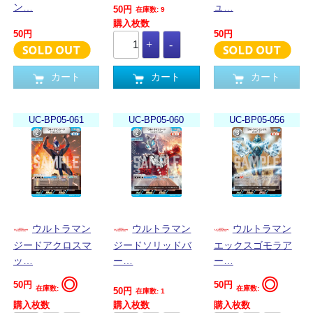
ン…
ュ…
50円
在庫数: 9
購入枚数
50円
50円
カート
カート
カート
UC-BP05-061
UC-BP05-060
UC-BP05-056
ウルトラマン
ウルトラマン
ウルトラマン
ジードアクロスマ
ジードソリッドバ
エックスゴモラア
ッ…
ー…
ー…
◎
◎
50円
50円
在庫数:
在庫数:
50円
在庫数: 1
購入枚数
購入枚数
購入枚数