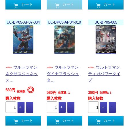
カート
カート
カート
UC-BP05-AP07-034
UC-BP05-AP04-010
UC-BP05-005
ウルトラマン
ウルトラマン
ウルトラマン
ネクサスジュネッ
ダイナフラッシュ
ティガパワータイ
ス…
タ…
プ
◎
580円
在庫数:
580円
380円
在庫数: 1
在庫数: 1
購入枚数
購入枚数
購入枚数
カート
カート
カート