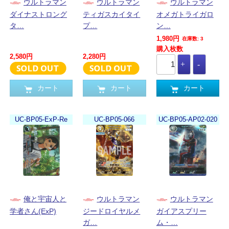
ウルトラマン
ウルトラマン
ウルトラマン
ダイナストロング
ティガスカイタイ
オメガトライガロ
タ…
プ…
ン…
1,980円
在庫数: 3
購入枚数
2,580円
2,280円
カート
カート
カート
UC-BP05-ExP-Re
UC-BP05-066
UC-BP05-AP02-020
俺と宇宙人と
ウルトラマン
ウルトラマン
学者さん(ExP)
ジードロイヤルメ
ガイアスプリー
ガ…
ム・…