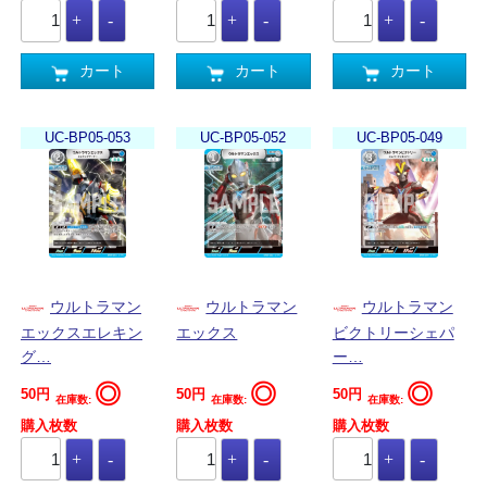
カート
カート
カート
UC-BP05-053
UC-BP05-052
UC-BP05-049
ウルトラマン
ウルトラマン
ウルトラマン
エックスエレキン
エックス
ビクトリーシェパ
グ…
ー…
◎
◎
◎
50円
50円
50円
在庫数:
在庫数:
在庫数:
購入枚数
購入枚数
購入枚数