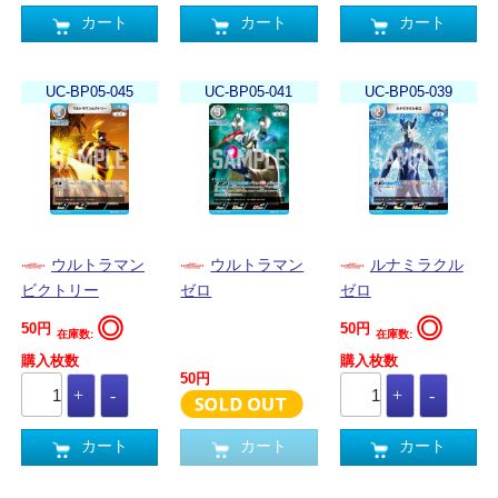
カート
カート
カート
UC-BP05-045
UC-BP05-041
UC-BP05-039
ウルトラマン
ウルトラマン
ルナミラクル
ビクトリー
ゼロ
ゼロ
◎
◎
50円
50円
在庫数:
在庫数:
購入枚数
購入枚数
50円
カート
カート
カート