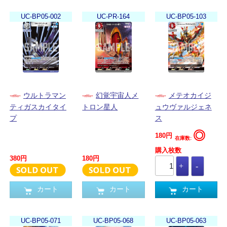
UC-BP05-002
UC-PR-164
UC-BP05-103
ウルトラマン
幻覚宇宙人メ
メテオカイジ
ティガスカイタイ
トロン星人
ュウヴァルジェネ
プ
ス
◎
180円
在庫数:
購入枚数
380円
180円
カート
カート
カート
UC-BP05-071
UC-BP05-068
UC-BP05-063