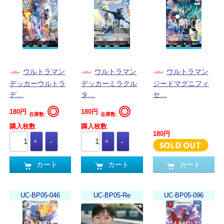
ウルトラマン
ウルトラマン
ウルトラマン
デッカーウルトラ
デッカーミラクル
ジードマグニフィ
デ…
タ…
セ…
◎
◎
180円
180円
在庫数:
在庫数:
購入枚数
購入枚数
180円
カート
カート
カート
UC-BP05-046
UC-BP05-Re
UC-BP05-096