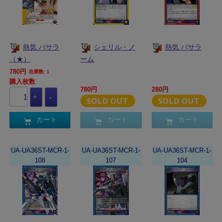
熱気 バサラ
シェリル・ノ
熱気 バサラ
（★）
ーム
780円
在庫数: 1
購入枚数
780円
280円
カート
カート
カート
UA-UA36ST-MCR-1-
UA-UA36ST-MCR-1-
UA-UA36ST-MCR-1-
108
107
104