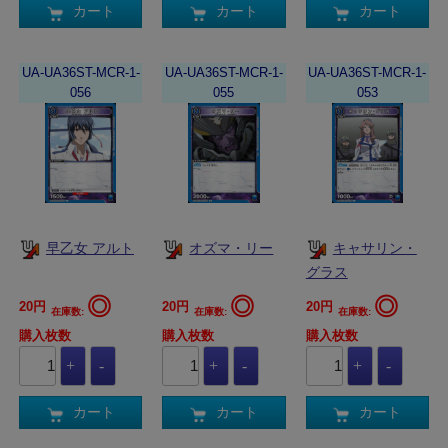
カート
カート
カート
UA-UA36ST-MCR-1-
UA-UA36ST-MCR-1-
UA-UA36ST-MCR-1-
056
055
053
早乙女 アルト
オズマ・リー
キャサリン・
グラス
◎
◎
◎
20円
20円
20円
在庫数:
在庫数:
在庫数:
購入枚数
購入枚数
購入枚数
カート
カート
カート