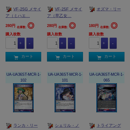
VF-25G メサイ
VF-25F メサイ
オズマ・リー
ア（ミハエ…
ア（早乙女…
◎
◎
◎
280円
280円
180円
在庫数:
在庫数:
在庫数:
購入枚数
購入枚数
購入枚数
カート
カート
カート
UA-UA36ST-MCR-1-
UA-UA36ST-MCR-1-
UA-UA36ST-MCR-1-
102
101
065
ランカ・リー
シェリル・ノ
トライアング