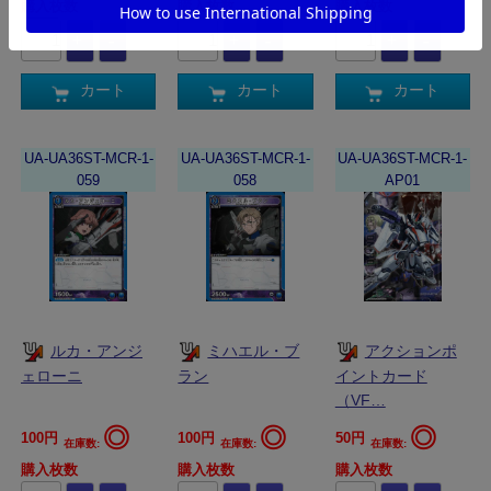
購入枚数
購入枚数
購入枚数
カート
カート
カート
UA-UA36ST-MCR-1-
UA-UA36ST-MCR-1-
UA-UA36ST-MCR-1-
059
058
AP01
ルカ・アンジ
ミハエル・ブ
アクションポ
ェローニ
ラン
イントカード
（VF…
◎
◎
◎
100円
100円
50円
在庫数:
在庫数:
在庫数:
購入枚数
購入枚数
購入枚数