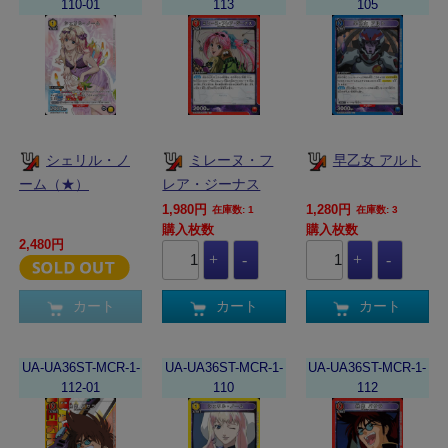
110-01
113
105
シェリル・ノ
ミレーヌ・フ
早乙女 アルト
ーム（★）
レア・ジーナス
1,980円
1,280円
在庫数: 1
在庫数: 3
購入枚数
購入枚数
2,480円
カート
カート
カート
UA-UA36ST-MCR-1-
UA-UA36ST-MCR-1-
UA-UA36ST-MCR-1-
112-01
110
112