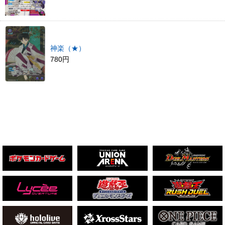
神楽（★）
780円