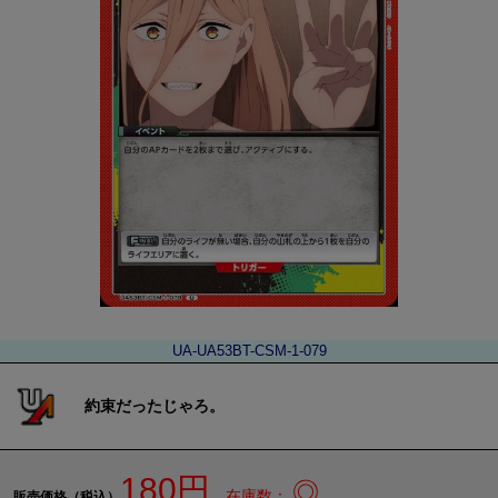
UA-UA53BT-CSM-1-079
約束だったじゃろ。
180円
◎
在庫数：
販売価格（税込）