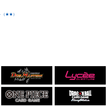
ト（★★）