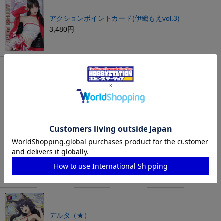
アクションポイントカード(伊織もえvol.3)
3,480円
式波・アスカ・ラングレー（★）
2,480円
ティアーユ・ルナティーク（★）
7,980円
デルタ（★）