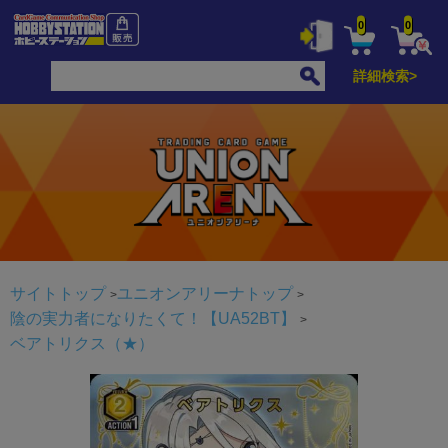
0
0
詳細検索>
サイトトップ
ユニオンアリーナトップ
陰の実力者になりたくて！【UA52BT】
ベアトリクス（★）