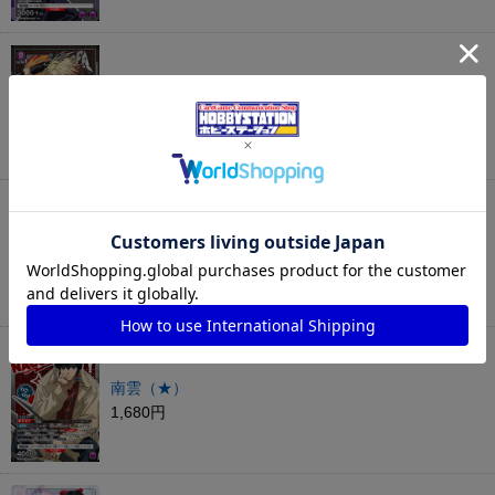
神々廻（★）
1,980円
レッドフード
280円
南雲（★）
1,680円