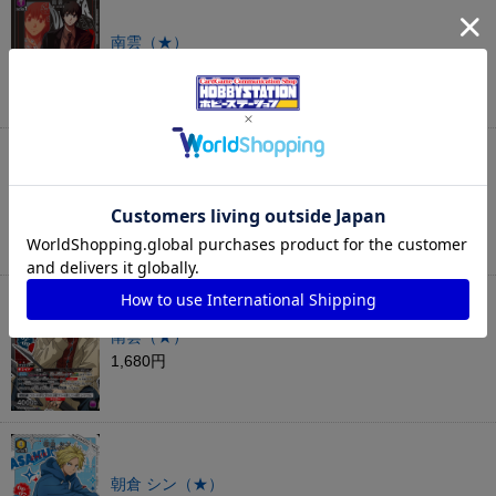
南雲（★）
480円
神々廻（★）
1,980円
南雲（★）
1,680円
朝倉 シン（★）