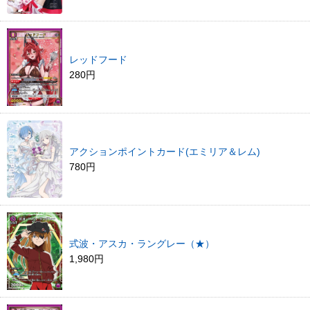
レッドフード
280円
アクションポイントカード(エミリア＆レム)
780円
式波・アスカ・ラングレー（★）
1,980円