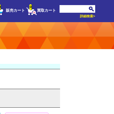
0
0
販売カート
買取カート
詳細検索>