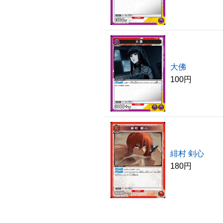
大佛
100円
緋村 剣心
180円