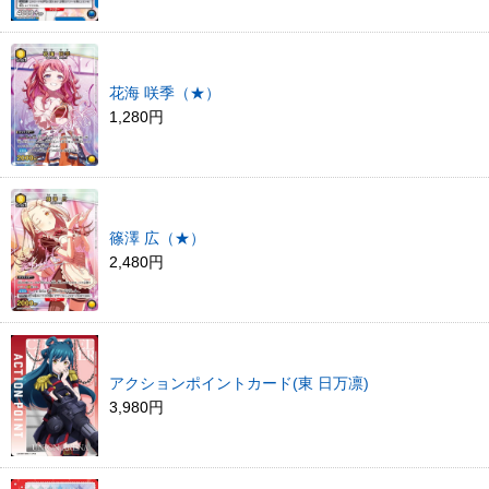
花海 咲季（★）
1,280円
篠澤 広（★）
2,480円
アクションポイントカード(東 日万凛)
3,980円