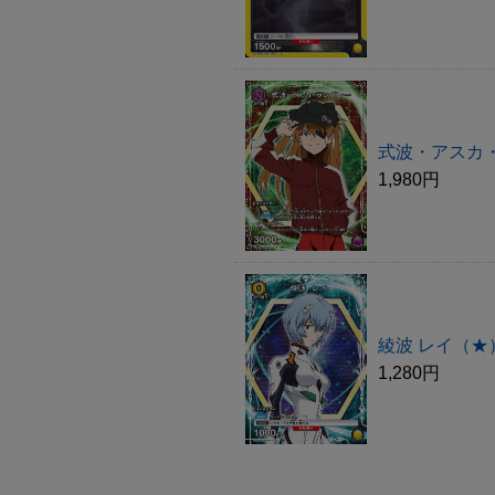
式波・アスカ
1,980円
綾波 レイ（★
1,280円