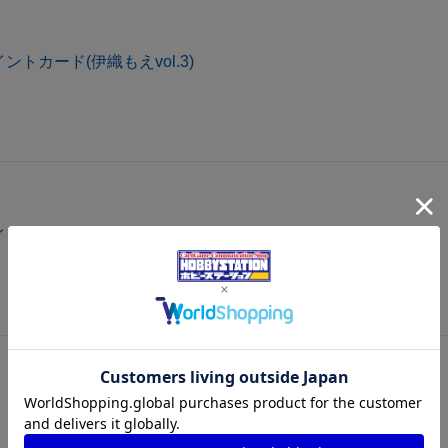
トカード(伊織もえvol.3)
ントカード(エミリア＆レム)