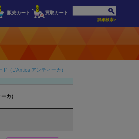
0
0
販売カート
買取カート
詳細検索>
（L'Antica アンティーカ）
ィーカ）