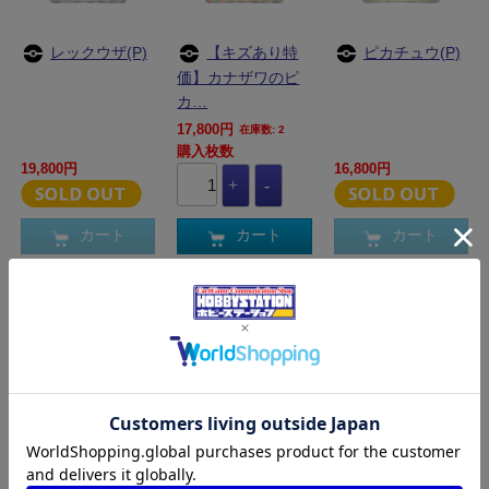
レックウザ(P)
【キズあり特
ピカチュウ(P)
価】カナザワのピ
カ…
17,800円
在庫数: 2
購入枚数
19,800円
16,800円
カート
カート
カート
PK-S-P-136P
PK-S-P-108P
PK-S-P-124P
げんきのハチ
ザルードV(P)
ピカチュウ(P)