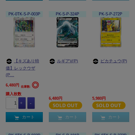
PK-0TK-S-P-003P
PK-S-P-324P
PK-S-P-272P
【キズあり特
ルギアV(P)
ピカチュウ(P)
価】レックウザ
(P…
◎
6,480円
在庫数:
購入枚数
6,480円
5,980円
カート
カート
カート