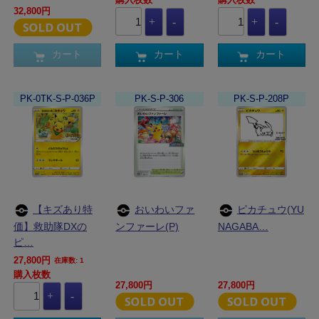
32,800円
カート
カート
カート
PK-0TK-S-P-036P
PK-S-P-306
PK-S-P-208P
【キズあり特
おいわいファ
ピカチュウ(YU
価】救助隊DXの
ンファーレ(P)
NAGABA…
ピ…
27,800円
在庫数: 1
購入枚数
27,800円
27,800円