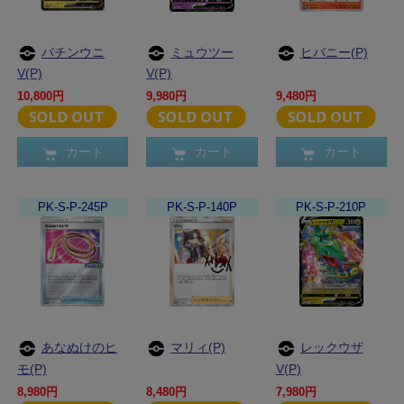
バチンウニ
ミュウツー
ヒバニー(P)
V(P)
V(P)
10,800円
9,980円
9,480円
カート
カート
カート
PK-S-P-245P
PK-S-P-140P
PK-S-P-210P
あなぬけのヒ
マリィ(P)
レックウザ
モ(P)
V(P)
8,980円
8,480円
7,980円