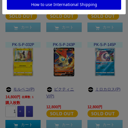
マキ(P)
15,800円
15,800円
14,800円
カート
カート
カート
PK-S-P-032P
PK-S-P-243P
PK-S-P-145P
モルペコ(P)
ビクティニ
ミロカロス(P)
V(P)
14,800円
在庫数: 1
購入枚数
12,800円
12,800円
カート
カート
カート