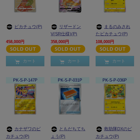
ピカチュウ(P)
リザードン
まるのみされ
V(SR仕様)(P)
たピカチュウ(P)
458,000円
358,000円
108,000円
カート
カート
カート
PK-S-P-147P
PK-S-P-031P
PK-S-P-036P
カナザワのピ
ともだちてち
救助隊DXのピ
カチュウ(P)
ょう(P)
カチュウ(P)