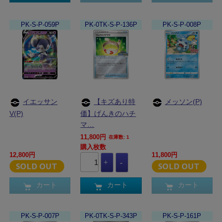
PK-S-P-059P
PK-0TK-S-P-136P
PK-S-P-008P
イエッサン
【キズあり特
メッソン(P)
V(P)
価】げんきのハチ
マ…
11,800円
在庫数: 1
購入枚数
12,800円
11,800円
カート
カート
カート
PK-S-P-007P
PK-0TK-S-P-343P
PK-S-P-161P