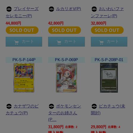
プレイヤーズ
ルカリオV(P)
おいわいファ
セレモニー(P)
ンファーレ(P)
44,800円
42,800円
32,800円
カート
カート
カート
PK-S-P-144P
PK-S-P-069P
PK-S-P-208P-01
カナザワのピ
ポケモンセン
ピカチュウ(未
カチュウ(P)
ターのお姉さん
開封)
(P…
31,800円
29,800円
在庫数: 2
在庫数: 4
購入枚数
購入枚数