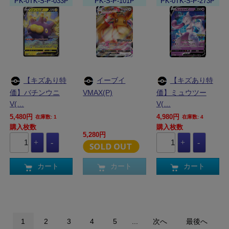
PK-0TK-S-P-033P
PK-S-P-101P
PK-0TK-S-P-273P
【キズあり特
イーブイ
【キズあり特
価】バチンウニ
VMAX(P)
価】ミュウツー
V(…
V(…
5,480円
4,980円
在庫数: 1
在庫数: 4
購入枚数
購入枚数
5,280円
カート
カート
カート
1
2
3
4
5
...
次へ
最後へ