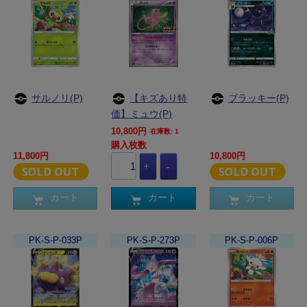
サルノリ(P)
【キズあり特
ブラッキー(P)
価】ミュウ(P)
10,800円
在庫数: 1
購入枚数
11,800円
10,800円
カート
カート
カート
PK-S-P-033P
PK-S-P-273P
PK-S-P-006P