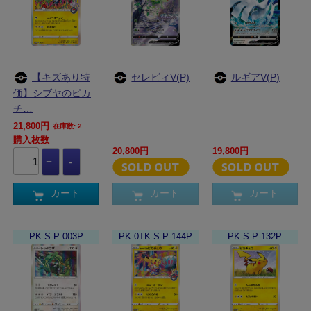
【キズあり特
セレビィV(P)
ルギアV(P)
価】シブヤのピカ
チ…
21,800円
在庫数: 2
購入枚数
20,800円
19,800円
カート
カート
カート
PK-S-P-003P
PK-0TK-S-P-144P
PK-S-P-132P