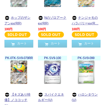
ホップのザシ
Nのゾロアーク
ナンジャモの
アンex(RR)
ex(RR)
ハラバリーex(R…
100円
100円
100円
カート
カート
カート
PK-0TK-SV9-079RR
PK-SV9-100
PK-SV9-099
【キズあり特
スパイクエネ
ハロンタウン
価】ノココッチ
ルギー(U)
(U)