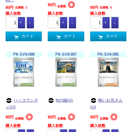
ex…
◎
80円
在庫数:
80円
80円
在庫数: 2
在庫数: 6
購入枚数
購入枚数
購入枚数
カート
カート
カート
PK-SV9-098
PK-SV9-097
PK-SV9-095
ハッコウシテ
Nの城(U)
怖いお兄さん
ィ(U)
(U)
◎
◎
◎
80円
80円
80円
在庫数:
在庫数:
在庫数:
購入枚数
購入枚数
購入枚数