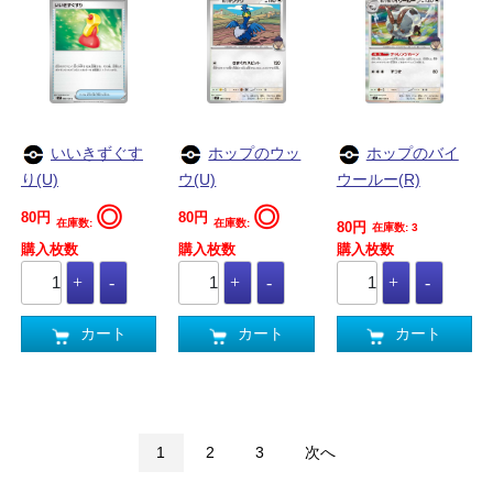
いいきずぐす
ホップのウッ
ホップのバイ
り(U)
ウ(U)
ウールー(R)
◎
◎
80円
80円
在庫数:
在庫数:
80円
在庫数: 3
購入枚数
購入枚数
購入枚数
カート
カート
カート
1
2
3
次へ