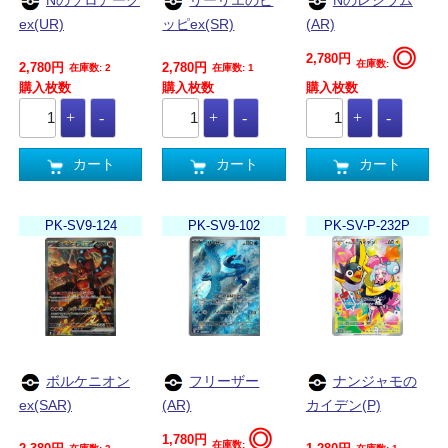
ex(UR)
ッピex(SR)
(AR)
◎
2,780円
在庫数:
2,780円
2,780円
在庫数: 2
在庫数: 1
購入枚数
購入枚数
購入枚数
カート
カート
カート
PK-SV9-124
PK-SV9-102
PK-SV-P-232P
ボルケニオン
フリーザー
ナンジャモの
ex(SAR)
(AR)
カイデン(P)
◎
1,780円
在庫数: