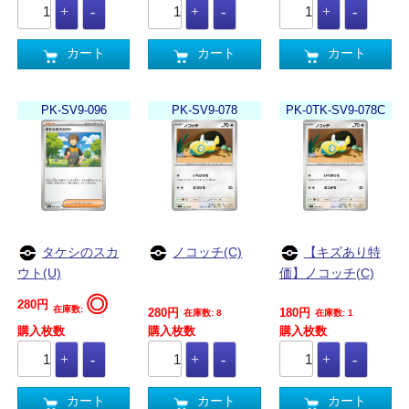
カート
カート
カート
PK-SV9-096
PK-SV9-078
PK-0TK-SV9-078C
タケシのスカ
ノコッチ(C)
【キズあり特
ウト(U)
価】ノコッチ(C)
◎
280円
在庫数:
280円
180円
在庫数: 8
在庫数: 1
購入枚数
購入枚数
購入枚数
カート
カート
カート