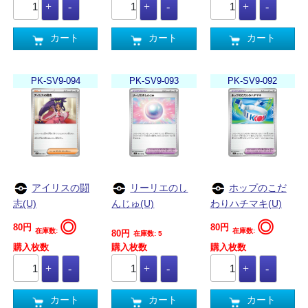
カート
カート
カート
PK-SV9-094
PK-SV9-093
PK-SV9-092
アイリスの闘
リーリエのし
ホップのこだ
志(U)
んじゅ(U)
わりハチマキ(U)
◎
◎
80円
80円
在庫数:
在庫数:
80円
在庫数: 5
購入枚数
購入枚数
購入枚数
カート
カート
カート