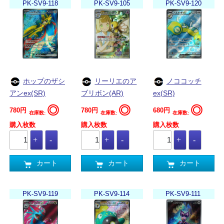
PK-SV9-118
PK-SV9-105
PK-SV9-120
ホップのザシ
リーリエのア
ノココッチ
アンex(SR)
ブリボン(AR)
ex(SR)
◎
◎
◎
780円
780円
680円
在庫数:
在庫数:
在庫数:
購入枚数
購入枚数
購入枚数
カート
カート
カート
PK-SV9-119
PK-SV9-114
PK-SV9-111