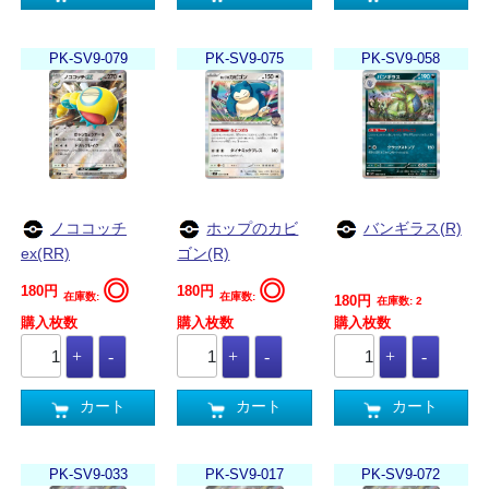
PK-SV9-079
PK-SV9-075
PK-SV9-058
ノココッチ
ホップのカビ
バンギラス(R)
ex(RR)
ゴン(R)
◎
◎
180円
180円
在庫数:
在庫数:
180円
在庫数: 2
購入枚数
購入枚数
購入枚数
カート
カート
カート
PK-SV9-033
PK-SV9-017
PK-SV9-072