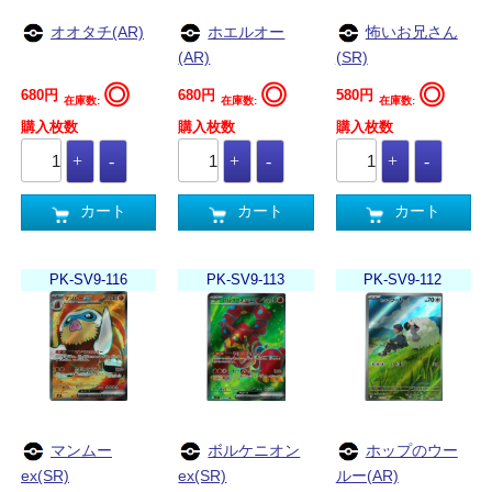
オオタチ(AR)
ホエルオー
怖いお兄さん
(AR)
(SR)
◎
◎
◎
680円
680円
580円
在庫数:
在庫数:
在庫数:
購入枚数
購入枚数
購入枚数
カート
カート
カート
PK-SV9-116
PK-SV9-113
PK-SV9-112
マンムー
ボルケニオン
ホップのウー
ex(SR)
ex(SR)
ルー(AR)