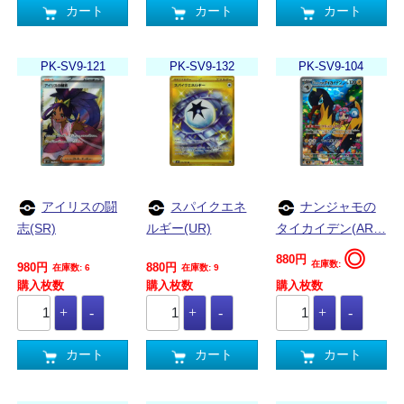
カート
カート
カート
PK-SV9-121
PK-SV9-132
PK-SV9-104
アイリスの闘
スパイクエネ
ナンジャモの
志(SR)
ルギー(UR)
タイカイデン(AR…
◎
880円
在庫数:
980円
880円
在庫数: 6
在庫数: 9
購入枚数
購入枚数
購入枚数
カート
カート
カート