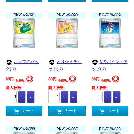
PK-SV9-091
PK-SV9-090
PK-SV9-089
ホップのバッ
とりかえチケ
Nのポイントア
グ(U)
ット(U)
ップ(U)
◎
◎
◎
80円
80円
80円
在庫数:
在庫数:
在庫数:
購入枚数
購入枚数
購入枚数
カート
カート
カート
PK-SV9-088
PK-SV9-087
PK-SV9-086