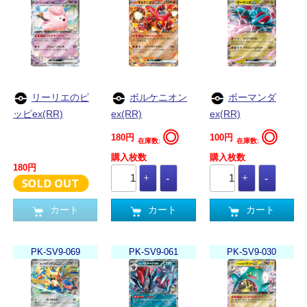
リーリエのピ
ボルケニオン
ボーマンダ
ッピex(RR)
ex(RR)
ex(RR)
◎
◎
180円
100円
在庫数:
在庫数:
購入枚数
購入枚数
180円
カート
カート
カート
PK-SV9-069
PK-SV9-061
PK-SV9-030