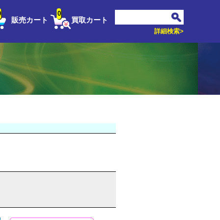
0
0
販売カート
買取カート
詳細検索>