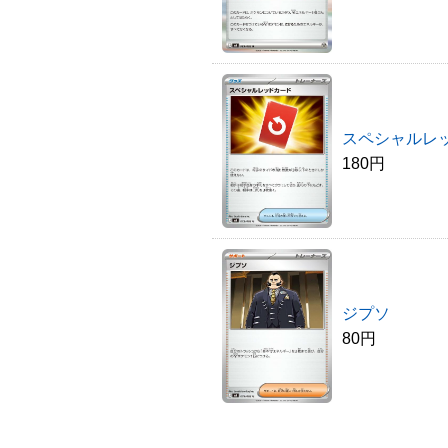
スペシャルレ
180円
ジプソ
80円