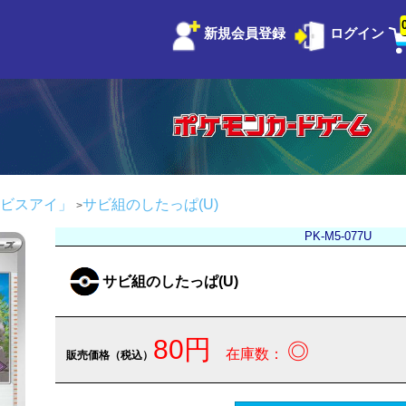
新規会員登録
ログイン
ビスアイ」
サビ組のしたっぱ(U)
PK-M5-077U
サビ組のしたっぱ(U)
80円
◎
在庫数：
販売価格（税込）