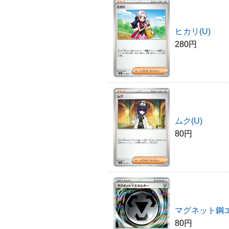
ヒカリ(U)
280円
ムク(U)
80円
マグネット鋼
80円