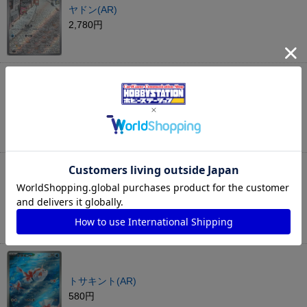
ヤドン(AR)
2,780円
ニャスパー(AR)
580円
モルペコex(RR)
80円
トサキント(AR)
580円