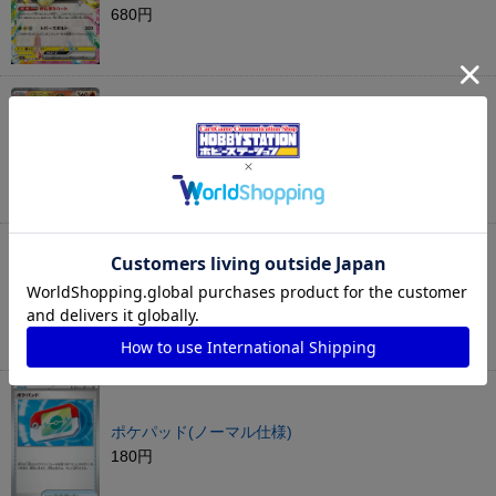
680円
メガリザードンXex(RR)
880円
イーブイex
480円
ポケパッド(ノーマル仕様)
180円