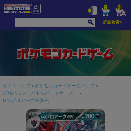
0
0
詳細検索>
サイトトップ
ポケモンカードゲームトップ
拡張パック「バトルパートナーズ」
Nのゾロアークex(RR)