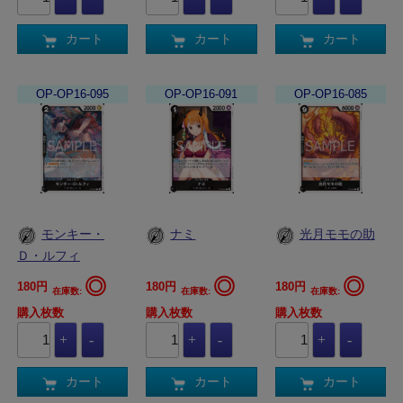
カート
カート
カート
OP-OP16-095
OP-OP16-091
OP-OP16-085
モンキー・
ナミ
光月モモの助
Ｄ・ルフィ
◎
◎
◎
180円
180円
180円
在庫数:
在庫数:
在庫数:
購入枚数
購入枚数
購入枚数
カート
カート
カート