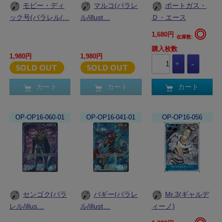
モビー・ディ
マルコ(パラレ
ポートガス・
ック号(パラレル/…
ル/illust…
Ｄ・エース
◎
1,680円
在庫数:
購入枚数
1,980円
1,980円
カート
カート
カート
OP-OP16-060-01
OP-OP16-041-01
OP-OP16-056
センゴク(パラ
バギー(パラレ
Mr.3(ギャルデ
レル/illus…
ル/illust…
ィーノ)