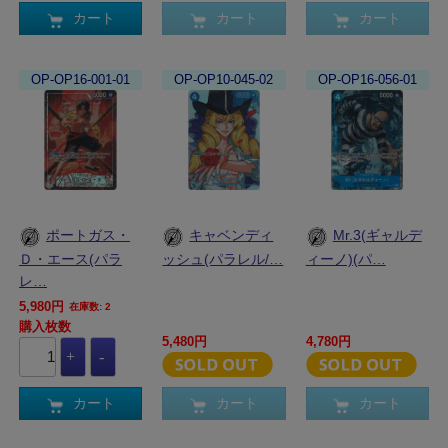
カート
カート
カート
OP-OP16-001-01
OP-OP10-045-02
OP-OP16-056-01
ポートガス・
キャベンディ
Mr.3(ギャルデ
Ｄ・エース(パラ
ッシュ(パラレル/…
ィーノ)(パ…
レ…
5,980円
在庫数: 2
購入枚数
5,480円
4,780円
カート
カート
カート