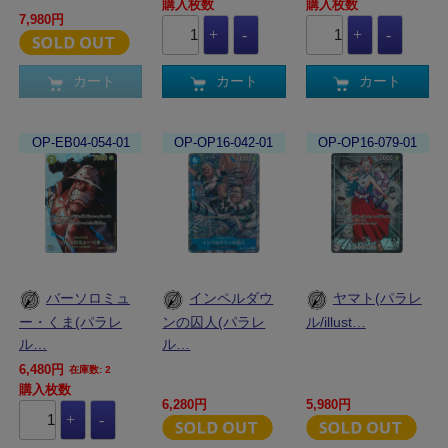
購入枚数
購入枚数
7,980円
カート
カート
カート
OP-EB04-054-01
OP-OP16-042-01
OP-OP16-079-01
バーソロミュ
インペルダウ
ヤマト(パラレ
ー・くま(パラレ
ンの囚人(パラレ
ル/illust…
ル…
ル…
6,480円
在庫数: 2
購入枚数
6,280円
5,980円