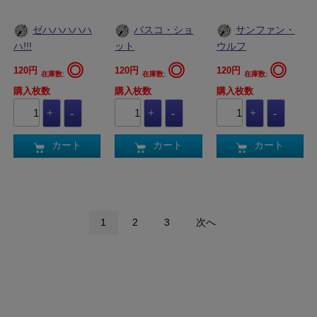
ゼハハハハハ
バスコ・ショ
サンファン・
ハ!!!
ット
ウルフ
◎
◎
◎
120円
120円
120円
在庫数:
在庫数:
在庫数:
購入枚数
購入枚数
購入枚数
カート
カート
カート
1
2
3
次へ