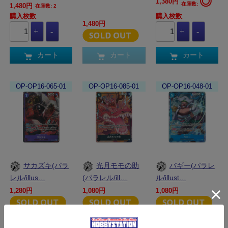
◎
1,380円
在庫数:
1,480円
在庫数: 2
購入枚数
購入枚数
1,480円
カート
カート
カート
OP-OP16-065-01
OP-OP16-085-01
OP-OP16-048-01
サカズキ(パラ
光月モモの助
バギー(パラレ
レル/illus…
(パラレル/ill…
ル/illust…
1,280円
1,080円
1,080円
カート
カート
カート