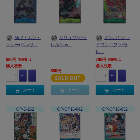
Mr.2・ボン・
シリュウ(パラ
エンポリオ・
クレー(ベンサ…
レル/illus…
イワンコフ(パラ
レ…
980円
780円
在庫数: 1
在庫数: 1
購入枚数
購入枚数
880円
カート
カート
カート
OP-D-262
OP-OP16-042
OP-OP16-032