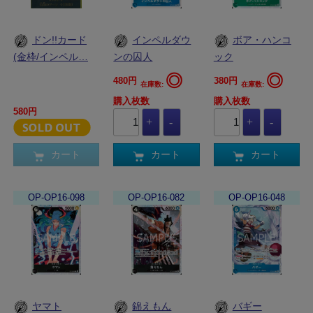
ドン!!カード
インペルダウ
ボア・ハンコ
(金枠/インペル…
ンの囚人
ック
◎
◎
480円
380円
在庫数:
在庫数:
購入枚数
購入枚数
580円
カート
カート
カート
OP-OP16-098
OP-OP16-082
OP-OP16-048
ヤマト
錦えもん
バギー