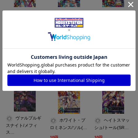
朧月/ツクヨミ
キングクラッ
ハンマーチェ
(KR)
シュ/キングー(K…
イス/ネフティス(…
10円
10円
10円
買取枚数
買取枚数
買取枚数
買取カート
買取カート
買取カート
LO-LO-0807-L
LO-LO-0753
LO-LO-0749
ヴァルプルギ
ホワイト・プ
ヘイトスマッ
スナイト/メフィ
ロミネンス/ソル(…
シュ/トール(SR…
ス…
10円
10円