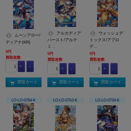
アルカディア
ウォッシュデ
ムーンアロー/
バースト/アルテ
トックス/アプロ
ディアナ(KR)
ミ…
デ…
5円
5円
5円
買取枚数
買取枚数
買取枚数
買取カート
買取カート
買取カート
LO-LO-0764-K
LO-LO-0763-K
LO-LO-0759-K