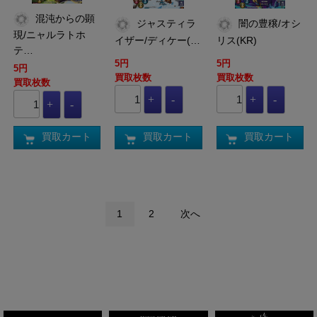
混沌からの顕
ジャスティラ
闇の豊穣/オシ
現/ニャルラトホ
イザー/ディケー(…
リス(KR)
テ…
5円
5円
5円
買取枚数
買取枚数
買取枚数
買取カート
買取カート
買取カート
1
2
次へ