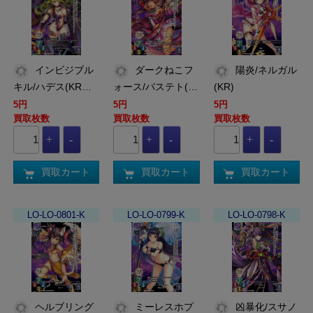
インビジブル
ダークねこフ
陽炎/ネルガル
キル/ハデス(KR…
ォース/バステト(…
(KR)
5円
5円
5円
買取枚数
買取枚数
買取枚数
買取カート
買取カート
買取カート
LO-LO-0801-K
LO-LO-0799-K
LO-LO-0798-K
ヘルブリング
ミーレスホプ
凶暴化/スサノ