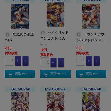
セイクリッド
龍の息吹/龍王
ラウンチアウ
コンビクト/ミカ
(SR)
ト/メタトロン(K…
エ…
20円
10円
10円
買取枚数
買取枚数
買取枚数
買取カート
買取カート
買取カート
LO-LO-0823-K
LO-LO-0822-K
LO-LO-0821-K