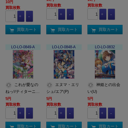
10円
買取枚数
買取枚数
買取枚数
買取カート
買取カート
買取カート
LO-LO-0849-A
LO-LO-0848-A
LO-LO-0832
これが愛なの
エヌマ・エリ
神姫との出会
ねっ!/ティターニ…
シュ/エア(P)
い(U)
5円
5円
5円
買取枚数
買取枚数
買取枚数
買取カート
買取カート
買取カート