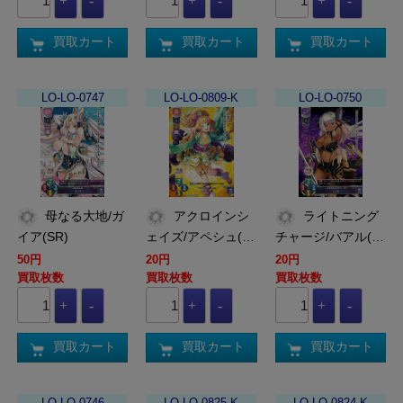
買取カート
買取カート
買取カート
LO-LO-0747
LO-LO-0809-K
LO-LO-0750
母なる大地/ガ
アクロインシ
ライトニング
イア(SR)
ェイズ/アペシュ(…
チャージ/バアル(…
50円
20円
20円
買取枚数
買取枚数
買取枚数
買取カート
買取カート
買取カート
LO-LO-0746
LO-LO-0825-K
LO-LO-0824-K