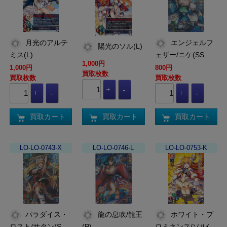
月光のアルテ
エンジェルフ
陽光のソル(L)
ミス(L)
ェザー/ニケ(SS…
1,000円
1,000円
800円
買取枚数
買取枚数
買取枚数
買取カート
買取カート
買取カート
LO-LO-0743-X
LO-LO-0746-L
LO-LO-0753-K
パラダイス・
龍の息吹/龍王
ホワイト・プ
ロスト/サタン(S…
(P)
ロミネンス/ソル(…