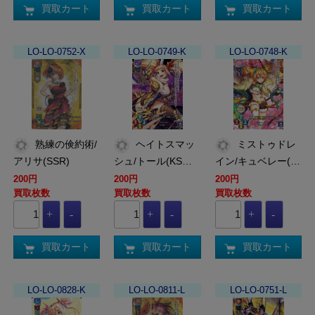
買取カート
買取カート
買取カート
LO-LO-0752-X
LO-LO-0749-K
LO-LO-0748-K
熟練の倹約術/
ヘイトスマッ
ミストゥドレ
アリサ(SSR)
シュ/トール(KS…
イン/キュベレー(…
200円
200円
200円
買取枚数
買取枚数
買取枚数
買取カート
買取カート
買取カート
LO-LO-0828-K
LO-LO-0811-L
LO-LO-0751-L