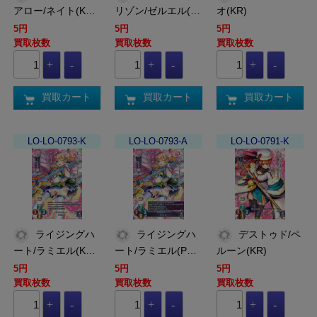
アロー/ネイト(K…
リゾン/ゼルエル(…
オ(KR)
5円
5円
5円
買取枚数
買取枚数
買取枚数
買取カート
買取カート
買取カート
LO-LO-0793-K
LO-LO-0793-A
LO-LO-0791-K
ライジングハ
ライジングハ
デストゥド/ペ
ート/ラミエル(K…
ート/ラミエル(P…
ルーン(KR)
5円
5円
5円
買取枚数
買取枚数
買取枚数