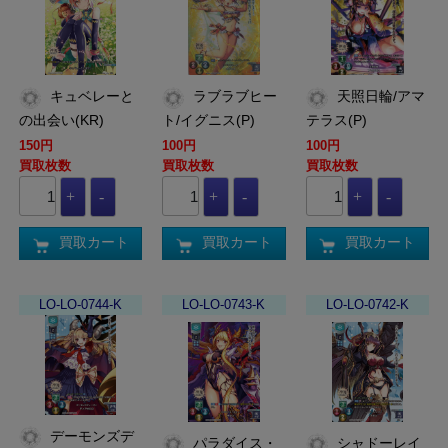
キュベレーと
ラブラブヒー
天照日輪/アマ
の出会い(KR)
ト/イグニス(P)
テラス(P)
150円
100円
100円
買取枚数
買取枚数
買取枚数
買取カート
買取カート
買取カート
LO-LO-0744-K
LO-LO-0743-K
LO-LO-0742-K
デーモンズデ
パラダイス・
シャドーレイ