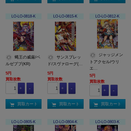
LO-LO-0818-K
LO-LO-0815-K
LO-LO-0812-K
ジャッジメン
蝿王の威厳/ベ
サンスプレッ
トアクセル/ウリ
ルゼブブ(KR)
ド/スヴァローグ(…
エ…
5円
5円
5円
買取枚数
買取枚数
買取枚数
買取カート
買取カート
買取カート
LO-LO-0805-K
LO-LO-0804-K
LO-LO-0803-K