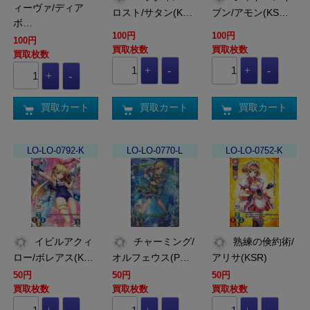
ィーヴァ/ディア
ロスト/サタン(K…
ブン/アモン(KS…
ボ…
100円
100円
100円
買取枚数
買取枚数
買取枚数
買取カート
買取カート
買取カート
LO-LO-0792-K
LO-LO-0770-L
LO-LO-0752-K
イビルアクィ
チャーミング/
熟練の倹約術/
ロー/ボレアス(K…
オルフェウス(P…
アリサ(KSR)
50円
50円
50円
買取枚数
買取枚数
買取枚数