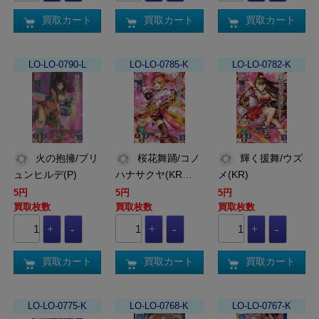
買取カート
買取カート
買取カート
LO-LO-0790-L
LO-LO-0785-K
LO-LO-0782-K
火の抱擁/ブリ
桜花舞踊/コノ
輝く援舞/ウズ
ュンヒルデ(P)
ハナサクヤ(KR…
メ(KR)
5円
5円
5円
買取枚数
買取枚数
買取枚数
買取カート
買取カート
買取カート
LO-LO-0775-K
LO-LO-0768-K
LO-LO-0767-K