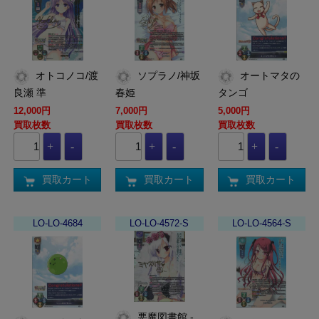
オトコノコ/渡
ソプラノ/神坂
オートマタの
良瀬 準
春姫
タンゴ
12,000円
7,000円
5,000円
買取枚数
買取枚数
買取枚数
買取カート
買取カート
買取カート
LO-LO-4684
LO-LO-4572-S
LO-LO-4564-S
悪魔図書館 -