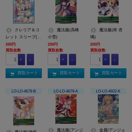
クレリア＆コ
魔法服(高峰
魔法服(柊 杏
レット スリーブ(…
小雪)
璃)
200円
200円
200円
買取枚数
買取枚数
買取枚数
買取カート
買取カート
買取カート
LO-LO-4679-B
LO-LO-4679-A
LO-LO-4602-K
魔法服(アンジ
金麗/アンジェ
魔法服(神坂