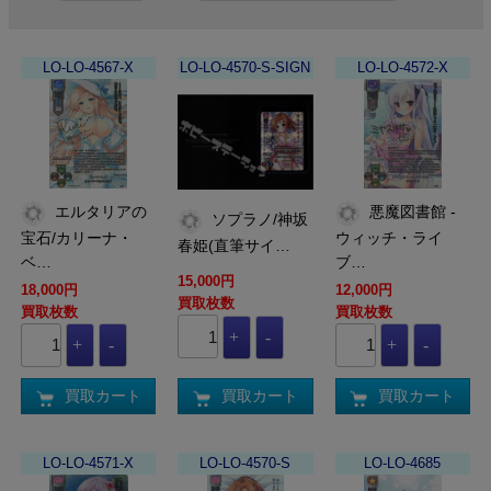
LO-LO-4567-X
LO-LO-4570-S-SIGN
LO-LO-4572-X
エルタリアの
悪魔図書館 -
ソプラノ/神坂
宝石/カリーナ・
ウィッチ・ライ
春姫(直筆サイ…
ベ…
ブ…
15,000円
18,000円
12,000円
買取枚数
買取枚数
買取枚数
買取カート
買取カート
買取カート
LO-LO-4571-X
LO-LO-4570-S
LO-LO-4685