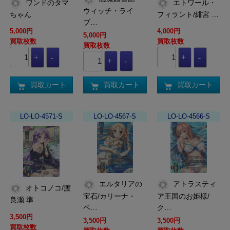
ワンドのタマ
エトワール・
ウィッチ・ライ
ちゃん
フィラント/緋宮 …
ブ…
5,000円
4,000円
5,000円
買取枚数
買取枚数
買取枚数
買取カート
買取カート
買取カート
LO-LO-4571-S
LO-LO-4567-S
LO-LO-4566-S
エルタリアの
アトラスティ
オトコノコ/渡
宝石/カリーナ・
ア王国のお姫様/
良瀬 準
ベ…
ク…
3,500円
3,500円
3,500円
買取枚数