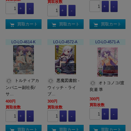
買取枚数
買取カート
買取カート
買取カート
LO-LO-4614-K
LO-LO-4572-A
LO-LO-4571-A
トルティアカ
悪魔図書館 -
オトコノコ/渡
ンパニー副社長/
ウィッチ・ライ
良瀬 準
サ…
ブ…
300円
400円
300円
買取枚数
買取枚数
買取枚数
買取カート
買取カート
買取カート