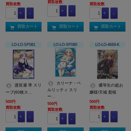
買取枚数
買取枚数
買取枚数
買取カート
買取カート
買取カート
LO-LO-SP081
LO-LO-SP080
LO-LO-4669-K
カリーナ・ベ
渡良瀬 準 スリ
優等生の超お
ルリッティ スリ
ーブ(60枚ス…
嬢様/天城 梨桜
ー…
500円
500円
500円
買取枚数
買取枚数
買取枚数