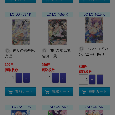
LO-LO-4637-K
LO-LO-4655-K
LO-LO-4615-K
トルティアカ
偽りの妹/明智
“風”の魔女/真
ンパニー社長/リ
光理
名鶴 一葉
ト…
300円
250円
250円
買取枚数
買取枚数
買取枚数
買取カート
買取カート
買取カート
LO-LO-SP079
LO-LO-4679-D
LO-LO-4679-C