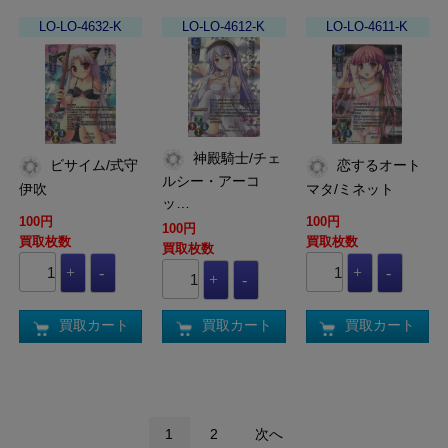
LO-LO-4632-K
LO-LO-4612-K
LO-LO-4611-K
神殿騎士/チェ
ビサイム/式守
恋するオート
ルシー・アーコ
伊吹
マタ/ミネット
ッ…
100円
100円
100円
買取枚数
買取枚数
買取枚数
買取カート
買取カート
買取カート
1
2
次へ