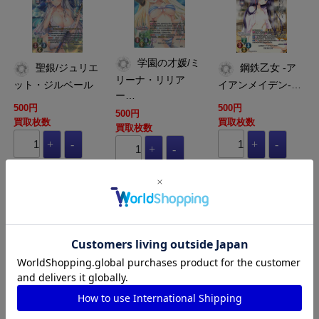
学園の才媛/ミ
聖銀/ジュリエ
鋼鉄乙女 -ア
リーナ・リリア
ット・ジルベール
イアンメイデン-…
ー…
500円
500円
500円
買取枚数
買取枚数
買取枚数
買取カート
買取カート
買取カート
LO-LO-4572
LO-LO-4571
LO-LO-4568-L