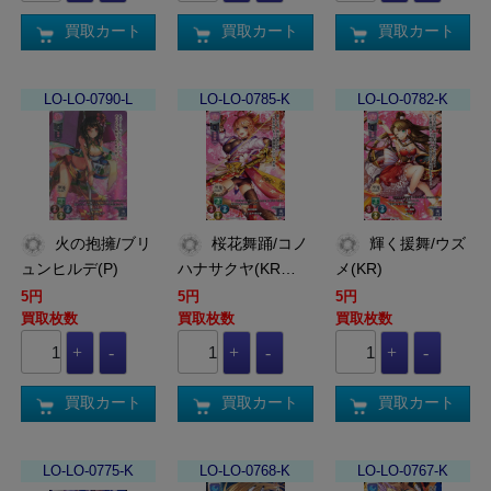
買取カート
買取カート
買取カート
LO-LO-0790-L
LO-LO-0785-K
LO-LO-0782-K
火の抱擁/ブリ
桜花舞踊/コノ
輝く援舞/ウズ
ュンヒルデ(P)
ハナサクヤ(KR…
メ(KR)
5円
5円
5円
買取枚数
買取枚数
買取枚数
買取カート
買取カート
買取カート
LO-LO-0775-K
LO-LO-0768-K
LO-LO-0767-K