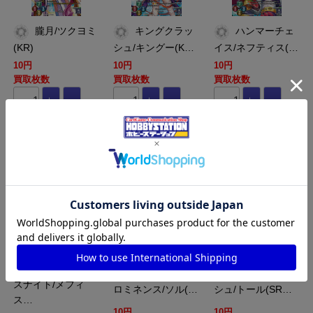
朧月/ツクヨミ
キングクラッ
ハンマーチェ
(KR)
シュ/キングー(K…
イス/ネフティス(…
10円
10円
10円
買取枚数
買取枚数
買取枚数
買取カート
買取カート
買取カート
LO-LO-0807-L
LO-LO-0753
LO-LO-0749
ヴァルプルギ
ホワイト・プ
ヘイトスマッ
スナイト/メフィ
ロミネンス/ソル(…
シュ/トール(SR…
ス…
10円
10円