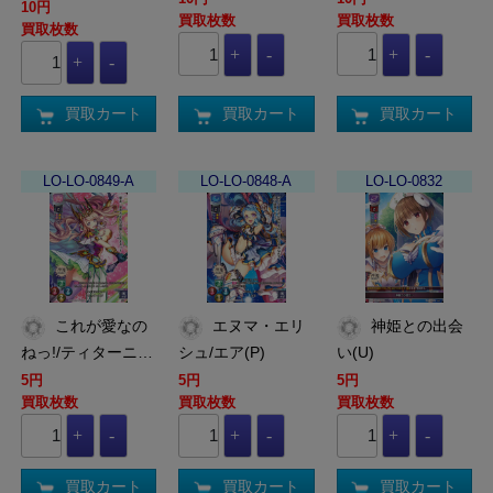
10円
買取枚数
買取枚数
買取枚数
買取カート
買取カート
買取カート
LO-LO-0849-A
LO-LO-0848-A
LO-LO-0832
これが愛なの
エヌマ・エリ
神姫との出会
ねっ!/ティターニ…
シュ/エア(P)
い(U)
5円
5円
5円
買取枚数
買取枚数
買取枚数
買取カート
買取カート
買取カート