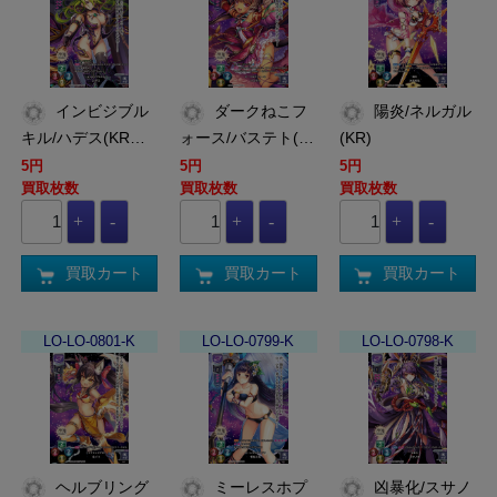
インビジブル
ダークねこフ
陽炎/ネルガル
キル/ハデス(KR…
ォース/バステト(…
(KR)
5円
5円
5円
買取枚数
買取枚数
買取枚数
買取カート
買取カート
買取カート
LO-LO-0801-K
LO-LO-0799-K
LO-LO-0798-K
ヘルブリング
ミーレスホプ
凶暴化/スサノ