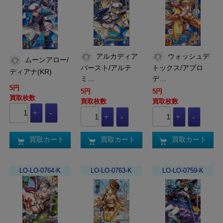
アルカディア
ウォッシュデ
ムーンアロー/
バースト/アルテ
トックス/アプロ
ディアナ(KR)
ミ…
デ…
5円
5円
5円
買取枚数
買取枚数
買取枚数
買取カート
買取カート
買取カート
LO-LO-0764-K
LO-LO-0763-K
LO-LO-0759-K