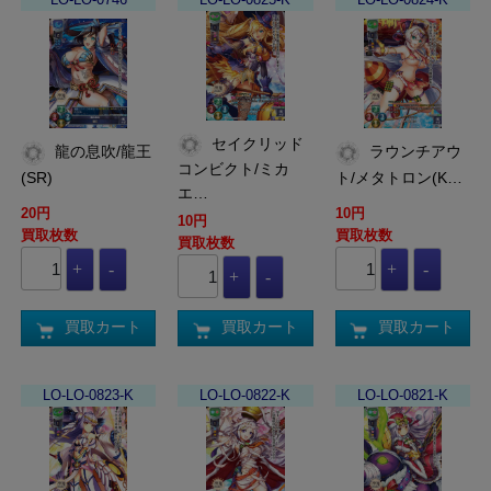
セイクリッド
龍の息吹/龍王
ラウンチアウ
コンビクト/ミカ
(SR)
ト/メタトロン(K…
エ…
20円
10円
10円
買取枚数
買取枚数
買取枚数
買取カート
買取カート
買取カート
LO-LO-0823-K
LO-LO-0822-K
LO-LO-0821-K