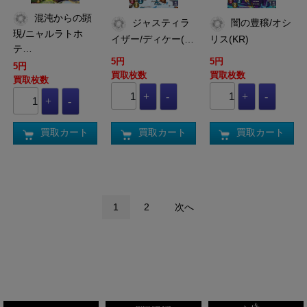
混沌からの顕
ジャスティラ
闇の豊穣/オシ
現/ニャルラトホ
イザー/ディケー(…
リス(KR)
テ…
5円
5円
5円
買取枚数
買取枚数
買取枚数
買取カート
買取カート
買取カート
1
2
次へ