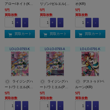
アロー/ネイト(K…
リゾン/ゼルエル(…
オ(KR)
5円
5円
5円
買取枚数
買取枚数
買取枚数
買取カート
買取カート
買取カート
LO-LO-0793-K
LO-LO-0793-A
LO-LO-0791-K
ライジングハ
ライジングハ
デストゥド/ペ
ート/ラミエル(K…
ート/ラミエル(P…
ルーン(KR)
5円
5円
5円
買取枚数
買取枚数
買取枚数