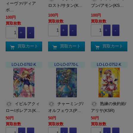
ィーヴァ/ディア
ロスト/サタン(K…
ブン/アモン(KS…
ボ…
100円
100円
100円
買取枚数
買取枚数
買取枚数
買取カート
買取カート
買取カート
LO-LO-0792-K
LO-LO-0770-L
LO-LO-0752-K
イビルアクィ
チャーミング/
熟練の倹約術/
ロー/ボレアス(K…
オルフェウス(P…
アリサ(KSR)
50円
50円
50円
買取枚数
買取枚数
買取枚数