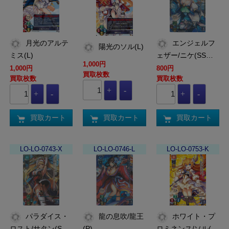
月光のアルテ
エンジェルフ
陽光のソル(L)
ミス(L)
ェザー/ニケ(SS…
1,000円
1,000円
800円
買取枚数
買取枚数
買取枚数
買取カート
買取カート
買取カート
LO-LO-0743-X
LO-LO-0746-L
LO-LO-0753-K
パラダイス・
龍の息吹/龍王
ホワイト・プ
ロスト/サタン(S…
(P)
ロミネンス/ソル(…