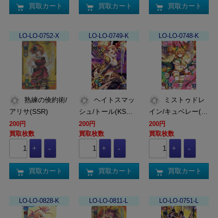
買取カート
買取カート
買取カート
LO-LO-0752-X
LO-LO-0749-K
LO-LO-0748-K
熟練の倹約術/
ヘイトスマッ
ミストゥドレ
アリサ(SSR)
シュ/トール(KS…
イン/キュベレー(…
200円
200円
200円
買取枚数
買取枚数
買取枚数
買取カート
買取カート
買取カート
LO-LO-0828-K
LO-LO-0811-L
LO-LO-0751-L