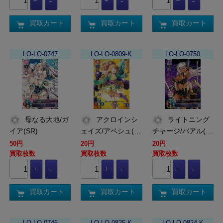
買取カート
買取カート
買取カート
LO-LO-0747
LO-LO-0809-K
LO-LO-0750
母なる大地/ガ
アクロインシ
ライトニング
イア(SR)
ェイズ/アペシュ(…
チャージ/バアル(…
50円
20円
20円
買取枚数
買取枚数
買取枚数
買取カート
買取カート
買取カート
LO-LO-0746
LO-LO-0825-K
LO-LO-0824-K