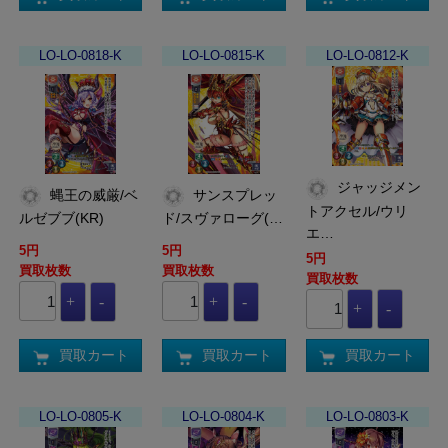
LO-LO-0818-K
LO-LO-0815-K
LO-LO-0812-K
ジャッジメン
蝿王の威厳/ベ
サンスプレッ
トアクセル/ウリ
ルゼブブ(KR)
ド/スヴァローグ(…
エ…
5円
5円
5円
買取枚数
買取枚数
買取枚数
買取カート
買取カート
買取カート
LO-LO-0805-K
LO-LO-0804-K
LO-LO-0803-K