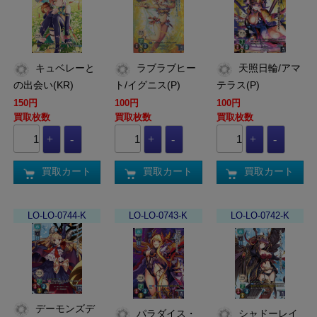
キュベレーと
ラブラブヒー
天照日輪/アマ
の出会い(KR)
ト/イグニス(P)
テラス(P)
150円
100円
100円
買取枚数
買取枚数
買取枚数
買取カート
買取カート
買取カート
LO-LO-0744-K
LO-LO-0743-K
LO-LO-0742-K
デーモンズデ
パラダイス・
シャドーレイ