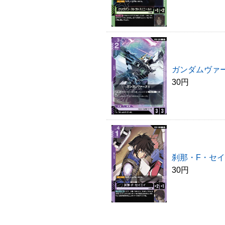
ガンダムヴァ
30円
刹那・F・セ
30円