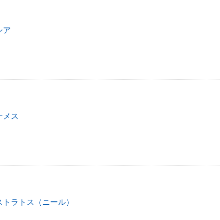
シア
ナメス
ストラトス（ニール）