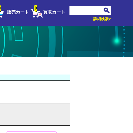
0
0
販売カート
買取カート
詳細検索>