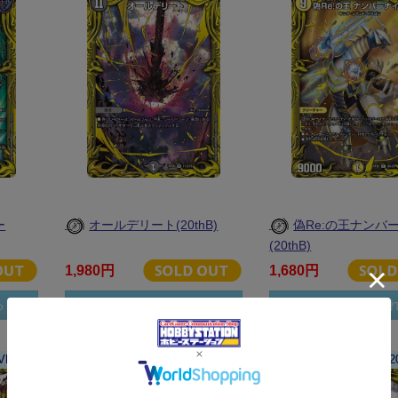
ー
オールデリート(20thB)
偽Re:の王ナンバ
(20thB)
1,980円
1,680円
る
カートに入れる
カートに入
VR
DM-DMRP20-B07-20-UC
DM-DMRP20-A11-2