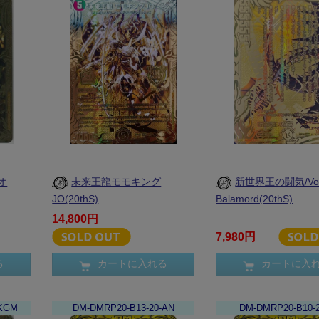
オ
未来王龍モモキング
新世界王の闘気/Volz
JO(20thS)
Balamord(20thS)
14,800円
7,980円
る
カートに入れる
カートに入
-KGM
DM-DMRP20-B13-20-AN
DM-DMRP20-B10-2