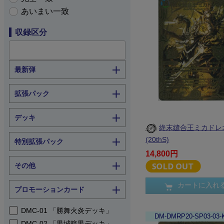
あいまい一致
収録区分
最新弾
拡張パック
デッキ
終末縫合王ミカドレ
(20thS)
特別拡張パック
14,800円
その他
カートに入れ
プロモーションカード
DMC-01 「勝舞火炎デッキ」
DM-DMRP20-SP03-03
DMC-02 「黒城暗黒デッキ」