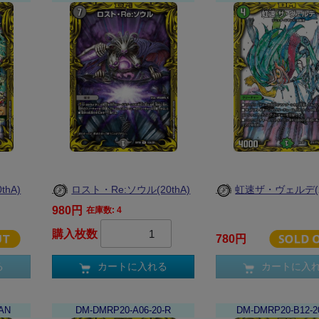
hA)
ロスト・Re:ソウル(20thA)
虹速ザ・ヴェルデ(20
980円
在庫数: 4
購入枚数
780円
る
カートに入れる
カートに入
AN
DM-DMRP20-A06-20-R
DM-DMRP20-B12-2