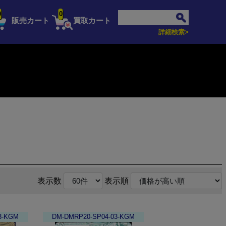
0
0
販売カート
買取カート
詳細検索>
表示数
表示順
3-KGM
DM-DMRP20-SP04-03-KGM