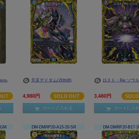
os-
天災デドダム(20thB)
ロスト・Re:ソウル(
4,980円
3,480円
る
カートに入れる
カートに入
KGM
DM-DMRP20-A15-20-SR
DM-DMRP20-B17-2