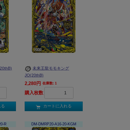
thB)
未来王龍モモキング
JO(20thB)
2,280円
在庫数: 1
購入枚数
れる
カートに入れる
0-R
DM-DMRP20-A16-20-KGM