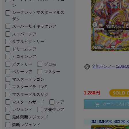
ン
シークレットマスタードルス
ザク
スーパーサイキックレア
スーパーレア
ダブルビクトリー
ドリームレア
ヒロインレア
ビクトリー
プロモ
全能ゼンノー(20thB
ベリーレア
マスター
マスタードラゴン
マスタードラゴンZ
1,280円
マスタードルスザク
マスターハザード
レア
カートに入れ
レジェンド
大先生レア
最終禁断レジェンド
DM-DMRP20-B03-20-
禁断レジェンド