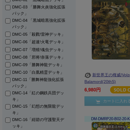
DMC-03 「勝舞火炎強化拡張
パック」
DMC-04 「黒城暗黒強化拡張
パック」
DMC-05「殺戮!雷神デッキ」
DMC-06「超速!火竜デッキ」
DMC-07「増殖!魂虫デッキ」
DMC-08「邪将!奈落デッキ」
DMC-09「勝舞神龍デッキ」
DMC-10「白凰精霊デッキ」
新世界王の権威/Volze
DMC-11「勝舞神龍強化拡張
Balamord(20thS)
パック」
6,980円
DMC-14「紅の鋼鉄兵団デッ
キ」
カートに入れ
DMC-15「幻想の無限龍デッ
キ」
DM-DMRP20-B02-20-
DMC-16「紺碧の守護聖天デ
ッキ」