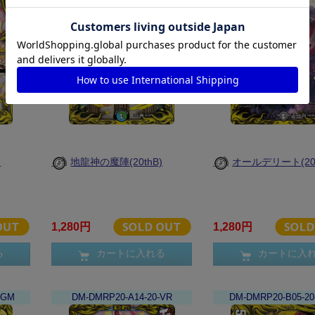
)
地龍神の魔陣(20thB)
オールデリート(20t
1,280円
1,280円
る
カートに入れる
カートに入
KGM
DM-DMRP20-A14-20-VR
DM-DMRP20-B05-2