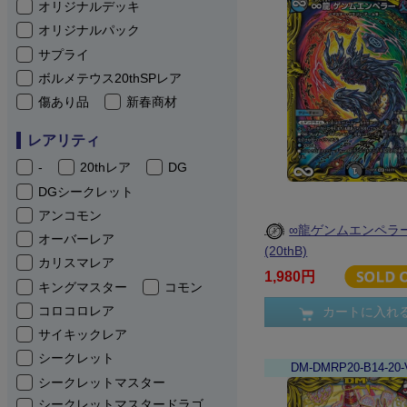
オリジナルデッキ
オリジナルパック
サプライ
ボルメテウス20thSPレア
傷あり品
新春商材
レアリティ
-
20thレア
DG
DGシークレット
アンコモン
∞龍ゲンムエンペラ
オーバーレア
(20thB)
カリスマレア
1,980円
キングマスター
コモン
コロコロレア
カートに入れ
サイキックレア
シークレット
DM-DMRP20-B14-20-
シークレットマスター
シークレットマスタードラゴ