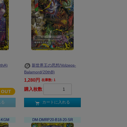
hA)
新世界王の思想/Volzeos-
Balamord(20thB)
1,280円
在庫数: 1
購入枚数
れる
カートに入れる
0-KGM
DM-DMRP20-B18-20-SR