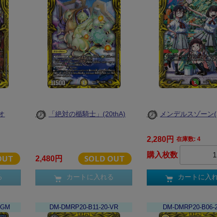
オ
「絶対の楯騎士」(20thA)
メンデルスゾーン(20
2,280円
在庫数: 4
購入枚数
2,480円
る
カートに入れる
カートに入
KGM
DM-DMRP20-B11-20-VR
DM-DMRP20-B06-2