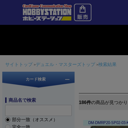
サイトトップ
デュエル・マスターズトップ
検索結果
カード検索
商品名で検索
186件
の商品が見つかり
部分一致（オススメ）
DM-DMRP20-SP02-03
完全一致