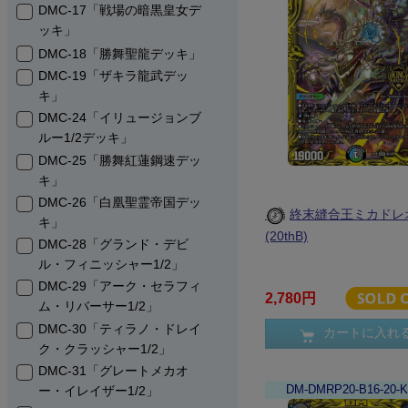
DMC-17「戦場の暗黒皇女デ
ッキ」
DMC-18「勝舞聖龍デッキ」
DMC-19「ザキラ龍武デッ
キ」
DMC-24「イリュージョンブ
ルー1/2デッキ」
DMC-25「勝舞紅蓮鋼速デッ
キ」
DMC-26「白凰聖霊帝国デッ
終末縫合王ミカドレ
キ」
(20thB)
DMC-28「グランド・デビ
ル・フィニッシャー1/2」
DMC-29「アーク・セラフィ
2,780円
ム・リバーサー1/2」
DMC-30「ティラノ・ドレイ
カートに入れ
ク・クラッシャー1/2」
DMC-31「グレートメカオ
DM-DMRP20-B16-20-
ー・イレイザー1/2」