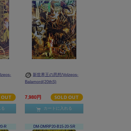
eos-
新世界王の思想/Volzeos-
Balamord(20thS)
7,980円
れる
カートに入れる
0-R
DM-DMRP20-B15-20-SR