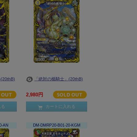
20thB)
「絶対の楯騎士」(20thB)
2,980円
れる
カートに入れる
0-AN
DM-DMRP20-B01-20-KGM