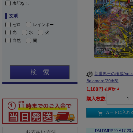
表記なし
文明
ゼロ
レインボー
光
水
火
自然
闇
検 索
新世界王の権威/Volze
Balamord(20thB)
1,180円
在庫数: 4
購入枚数
カートに入れ
DM-DMRP20-A17-20-