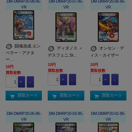
DM-DMRP20-08-95-
DM-DMRP20-07-95-
DM-DMRP20-06-95-
VR
VR
VR
闘魂混成 エン
ディダノス ＜
オンセン・デ
ペラー・アクタ
デスフェニ.St…
ィス・カイザー
ー…
10円
10円
10円
買取枚数
買取枚数
買取枚数
買取カート
買取カート
買取カート
DM-DMRP20-05-95-
DM-DMRP20-03-95-
DM-DMRP20-01-95-
VR
VR
VR