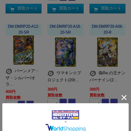
買取カート
買取カート
買取カート
DM-DMRP20-A12-
DM-DMRP20-A18-
DM-DMRP20-A06-
20-SR
20-SR
20-R
バーンメア・
ウマキン☆プ
偽Re:の王ナン
ザ・シルバー/オ
ロジェクト(20t…
バーナイン(2…
ラ…
300円
300円
400円
買取枚数
買取枚数
買取枚数
買取カート
買取カート
買取カート