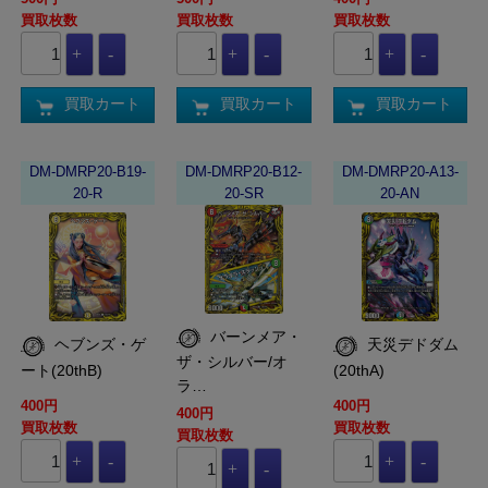
買取枚数
買取枚数
買取枚数
買取カート
買取カート
買取カート
DM-DMRP20-B19-
DM-DMRP20-B12-
DM-DMRP20-A13-
20-R
20-SR
20-AN
バーンメア・
ヘブンズ・ゲ
天災デドダム
ザ・シルバー/オ
ート(20thB)
(20thA)
ラ…
400円
400円
400円
買取枚数
買取枚数
買取枚数