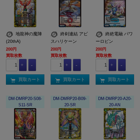
地龍神の魔陣
終剣連結 アビ
終絶電融 パワ
(20thA)
スハリケーン
ーロビン
200円
200円
200円
買取枚数
買取枚数
買取枚数
買取カート
買取カート
買取カート
DM-DMRP20-S08-
DM-DMRP20-B09-
DM-DMRP20-A20-
S11-SR
20-SR
20-AN