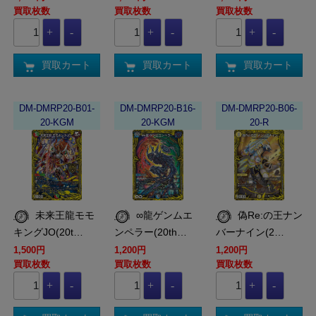
買取枚数
買取枚数
買取枚数
買取カート
買取カート
買取カート
DM-DMRP20-B01-
DM-DMRP20-B16-
DM-DMRP20-B06-
20-KGM
20-KGM
20-R
未来王龍モモ
∞龍ゲンムエ
偽Re:の王ナン
キングJO(20t…
ンペラー(20th…
バーナイン(2…
1,500円
1,200円
1,200円
買取枚数
買取枚数
買取枚数