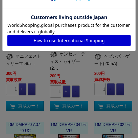
DM-DMRP20-S02-
DM-DMRP20-B08-
DM-DMRP20-A19-
S11-SR
20-VR
20-R
オンセン・デ
マニフェスト
ヘブンズ・ゲ
ィス・カイザー
＜リーフ.Sta…
ート(20thA)
(2…
300円
200円
200円
買取枚数
買取枚数
買取枚数
買取カート
買取カート
買取カート
DM-DMRP20-A07-
DM-DMRP20-04-95-
DM-DMRP20-02-95-
20-UC
VR
VR