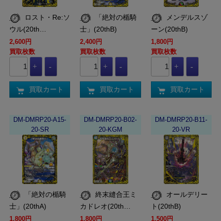
ロスト・Re:ソ
「絶対の楯騎
メンデルスゾ
ウル(20th…
士」(20thB)
ーン(20thB)
2,600円
2,400円
1,800円
買取枚数
買取枚数
買取枚数
買取カート
買取カート
買取カート
DM-DMRP20-A15-
DM-DMRP20-B02-
DM-DMRP20-B11-
20-SR
20-KGM
20-VR
「絶対の楯騎
終末縫合王ミ
オールデリー
士」(20thA)
カドレオ(20th…
ト(20thB)
1,800円
1,800円
1,500円