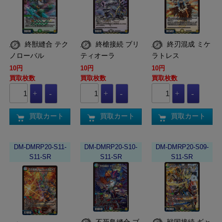
終獣縫合 テク
終槍接続 ブリ
終刃混成 ミケ
ノローバル
ティオーラ
ラトレス
10円
10円
10円
買取枚数
買取枚数
買取枚数
買取カート
買取カート
買取カート
DM-DMRP20-S11-
DM-DMRP20-S10-
DM-DMRP20-S09-
S11-SR
S11-SR
S11-SR
不死鳥縫合 ブ
戦国接続 ギャ