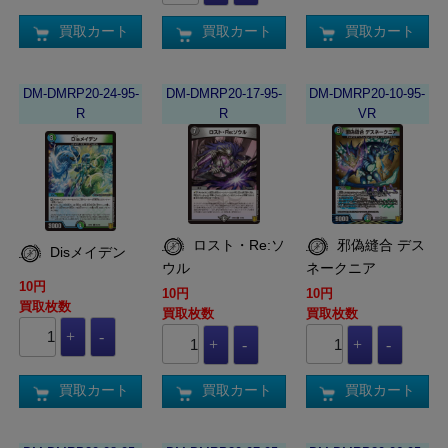
買取カート
買取カート
買取カート
DM-DMRP20-24-95-
DM-DMRP20-17-95-
DM-DMRP20-10-95-
R
R
VR
ロスト・Re:ソ
邪偽縫合 デス
Disメイデン
ウル
ネークニア
10円
10円
10円
買取枚数
買取枚数
買取枚数
買取カート
買取カート
買取カート