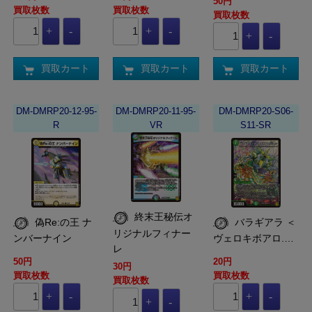
50円
買取枚数
買取枚数
買取枚数
買取カート
買取カート
買取カート
DM-DMRP20-12-95-
DM-DMRP20-11-95-
DM-DMRP20-S06-
R
VR
S11-SR
終末王秘伝オ
偽Re:の王 ナ
バラギアラ ＜
リジナルフィナー
ンバーナイン
ヴェロキボアロ.…
レ
50円
20円
30円
買取枚数
買取枚数
買取枚数