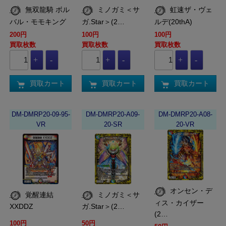
無双龍騎 ボル
ミノガミ＜サ
虹速ザ・ヴェ
バル・モモキング
ガ.Star＞(2…
ルデ(20thA)
200円
100円
100円
買取枚数
買取枚数
買取枚数
買取カート
買取カート
買取カート
DM-DMRP20-09-95-
DM-DMRP20-A09-
DM-DMRP20-A08-
VR
20-SR
20-VR
オンセン・デ
覚醒連結
ミノガミ＜サ
ィス・カイザー
XXDDZ
ガ.Star＞(2…
(2…
100円
50円