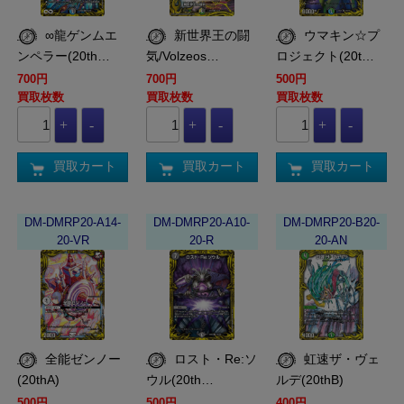
∞龍ゲンムエ
新世界王の闘
ウマキン☆プ
ンペラー(20th…
気/Volzeos…
ロジェクト(20t…
700円
700円
500円
買取枚数
買取枚数
買取枚数
買取カート
買取カート
買取カート
DM-DMRP20-A14-
DM-DMRP20-A10-
DM-DMRP20-B20-
20-VR
20-R
20-AN
全能ゼンノー
ロスト・Re:ソ
虹速ザ・ヴェ
(20thA)
ウル(20th…
ルデ(20thB)
500円
500円
400円