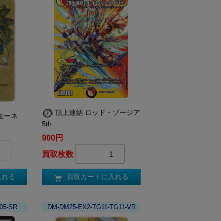
頂上連結 ロッド・ゾージア
モーネ
5th
900円
買取枚数
入れる
買取カートに入れる
05-SR
DM-DM25-EX2-TG11-TG11-VR