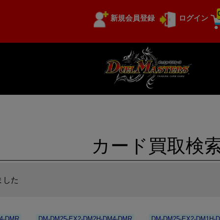
新規会員登録
ログイン
カード買取検
ました
4-DMR
DM-DM25-EX2-DM2H-DM4-DMR
DM-DM25-EX2-DM1H-