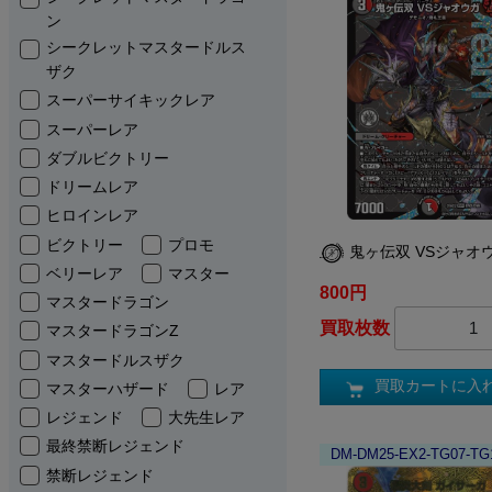
ン
シークレットマスタードルス
ザク
スーパーサイキックレア
スーパーレア
ダブルビクトリー
ドリームレア
ヒロインレア
ビクトリー
プロモ
鬼ヶ伝双 VSジャオ
ベリーレア
マスター
800円
マスタードラゴン
買取枚数
マスタードラゴンZ
マスタードルスザク
買取カートに入
マスターハザード
レア
レジェンド
大先生レア
最終禁断レジェンド
DM-DM25-EX2-TG07-TG
禁断レジェンド