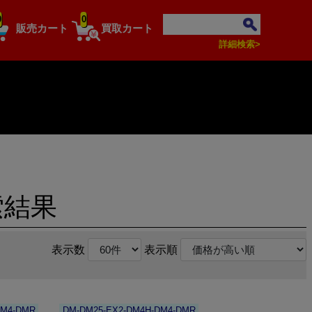
0
0
販売カート
買取カート
詳細検索>
索結果
表示数
表示順
DM4-DMR
DM-DM25-EX2-DM4H-DM4-DMR