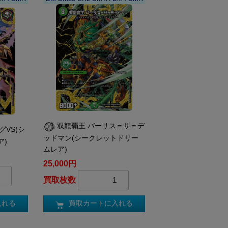
双龍覇王 バーサス＝ザ＝デ
グVS(シ
ッドマン(シークレットドリー
ア)
ムレア)
25,000円
買取枚数
入れる
買取カートに入れる