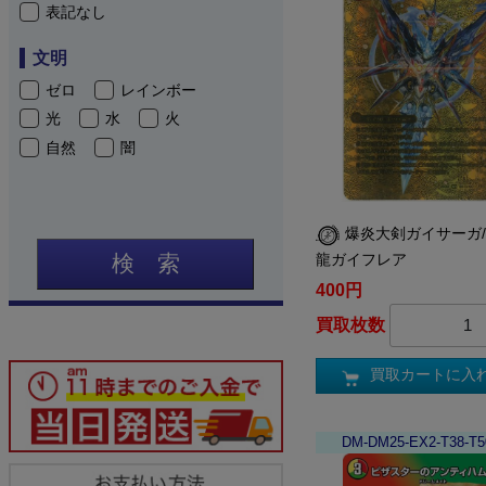
表記なし
文明
ゼロ
レインボー
光
水
火
自然
闇
爆炎大剣ガイサーガ
龍ガイフレア
検 索
400円
買取枚数
買取カートに入
DM-DM25-EX2-T38-T5