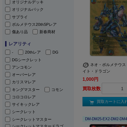
オリジナルデッキ
オリジナルパック
サプライ
ボルメテウス20thSPレア
傷あり品
新春商材
レアリティ
-
20thレア
DG
DGシークレット
ネオ・ボルメテウス
アンコモン
イト・ドラゴン
オーバーレア
1,000円
カリスマレア
買取枚数
キングマスター
コモン
コロコロレア
買取カートに入
サイキックレア
シークレット
DM-DM25-EX2-DM2-DM
シークレットマスター
シークレットマスタードラゴ