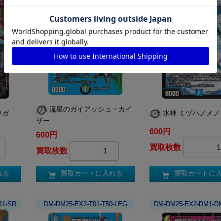
流星のガイアッシュ・カイ
ウガ
水神 ミヅハノメ
ザー
600円
600円
買取枚数
買取枚数
れる
買取カートに
買取カートに入れる
11-SR
DM-DM25-EX2-T01-T50-LEG
DM-DM25-EX2-DM1-D