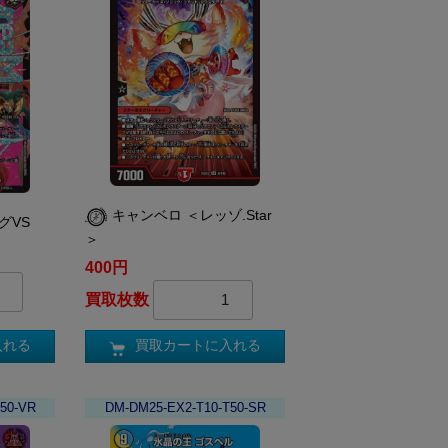
キャンベロ ＜レッゾ.Star
グVS
＞
400円
買取枚数
入れる
買取カートに入れる
50-VR
DM-DM25-EX2-T10-T50-SR