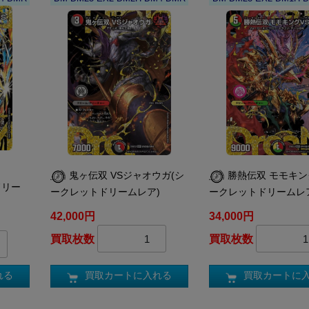
鬼ヶ伝双 VSジャオウガ(シ
勝熱伝双 モモキン
ドリー
ークレットドリームレア)
ークレットドリームレ
42,000円
34,000円
買取枚数
買取枚数
買取カートに入れる
買取カートに
れる