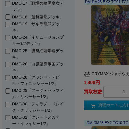
DM-DM25-EX2-TG01-TG
DMC-17「戦場の暗黒皇女デ
ッキ」
DMC-18「勝舞聖龍デッキ」
DMC-19「ザキラ龍武デッ
キ」
DMC-24「イリュージョンブ
ルー1/2デッキ」
DMC-25「勝舞紅蓮鋼速デッ
キ」
DMC-26「白凰聖霊帝国デッ
キ」
CRYMAX ジャオウ
DMC-28「グランド・デビ
1,800円
ル・フィニッシャー1/2」
DMC-29「アーク・セラフィ
買取枚数
ム・リバーサー1/2」
DMC-30「ティラノ・ドレイ
買取カートに入
ク・クラッシャー1/2」
DMC-31「グレートメカオ
DM-DM25-EX2-TG10-TG
ー・イレイザー1/2」