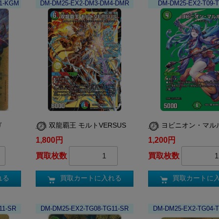
11-KGM
DM-DM25-EX2-DM3-DM4-DMR
DM-DM25-EX2-T09-T
ガ
双龍覇王 モルトVERSUS
ヨビニオン・マル
1,800円
1,200円
買取枚数
買取枚数
れる
買取カートに入れる
買取カートに
11-SR
DM-DM25-EX2-TG08-TG11-SR
DM-DM25-EX2-TG04-