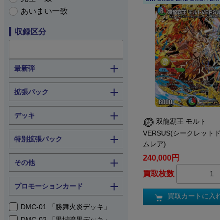
あいまい一致
収録区分
最新弾
拡張パック
デッキ
双龍覇王 モルト
VERSUS(シークレット
特別拡張パック
ムレア)
240,000円
その他
買取枚数
プロモーションカード
買取カートに入
DMC-01 「勝舞火炎デッキ」
DMC-02 「黒城暗黒デッキ」