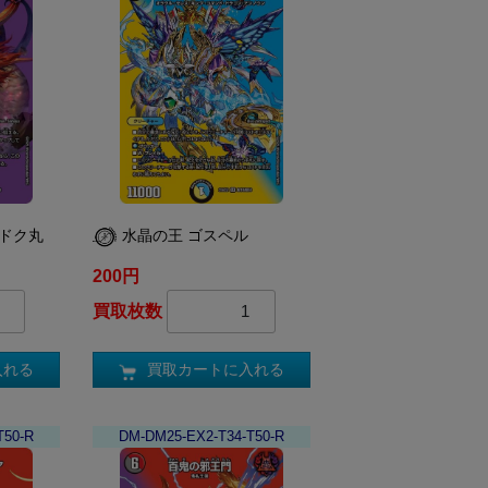
ャドク丸
水晶の王 ゴスペル
200円
買取枚数
入れる
買取カートに入れる
T50-R
DM-DM25-EX2-T34-T50-R