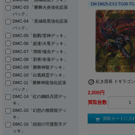
DM-DM25-EX2-TG09-TG
DMC-03 「勝舞火炎強化拡張
パック」
DMC-04 「黒城暗黒強化拡張
パック」
DMC-05「殺戮!雷神デッキ」
DMC-06「超速!火竜デッキ」
DMC-07「増殖!魂虫デッキ」
DMC-08「邪将!奈落デッキ」
DMC-09「勝舞神龍デッキ」
DMC-10「白凰精霊デッキ」
紅き団長 ドギラゴ
DMC-11「勝舞神龍強化拡張
パック」
2,000円
DMC-14「紅の鋼鉄兵団デッ
買取枚数
キ」
DMC-15「幻想の無限龍デッ
キ」
買取カートに入
DMC-16「紺碧の守護聖天デ
ッキ」