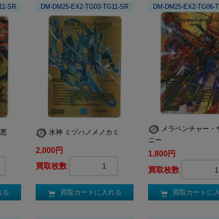
11-SR
DM-DM25-EX2-TG03-TG11-SR
DM-DM25-EX2-TG06-
メラベンチャー・
ン悪
水神 ミヅハノメノカミ
ニー
2,000円
1,800円
買取枚数
買取枚数
れる
買取カートに入れる
買取カートに