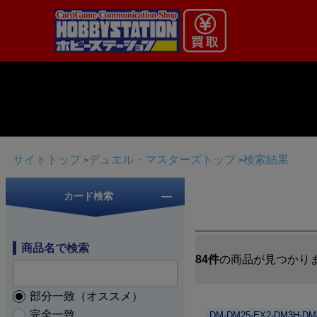
サイトトップ
デュエル・マスターズトップ
検索結果
カード検索
商品名で検索
84件
の商品が見つかり
部分一致（オススメ）
完全一致
DM-DM25-EX2-DM3H-DM