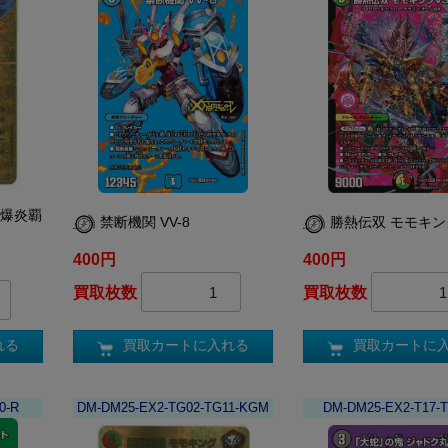
/爆炎覇
禁断機関 VV-8
勝熱伝双 モモキン
400円
400円
買取枚数
買取枚数
買取カートに入れる
買取カートに
れる
0-R
DM-DM25-EX2-TG02-TG11-KGM
DM-DM25-EX2-T17-T