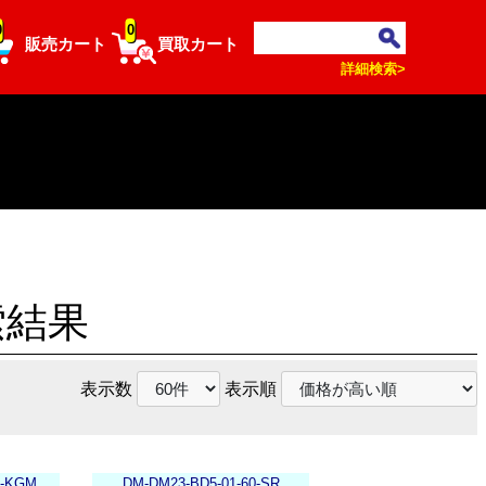
0
0
販売カート
買取カート
詳細検索>
索結果
表示数
表示順
0-KGM
DM-DM23-BD5-01-60-SR