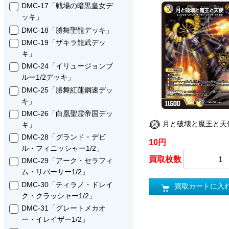
DMC-17「戦場の暗黒皇女デ
ッキ」
DMC-18「勝舞聖龍デッキ」
DMC-19「ザキラ龍武デッ
キ」
DMC-24「イリュージョンブ
ルー1/2デッキ」
DMC-25「勝舞紅蓮鋼速デッ
キ」
DMC-26「白凰聖霊帝国デッ
月と破壊と魔王と天
キ」
DMC-28「グランド・デビ
10円
ル・フィニッシャー1/2」
買取枚数
DMC-29「アーク・セラフィ
ム・リバーサー1/2」
DMC-30「ティラノ・ドレイ
買取カートに入
ク・クラッシャー1/2」
DMC-31「グレートメカオ
ー・イレイザー1/2」