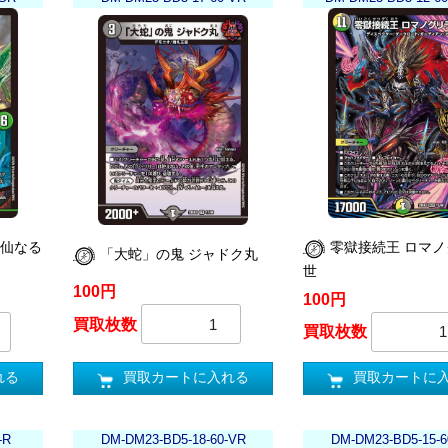
/仙なる
零獄接続王 ロマ
「大蛇」の鬼 ジャドク丸
世
100円
100円
買取枚数
買取枚数
買取カートに入れる
れる
買取カートに
-R
DM-DM23-BD5-18-60-VR
DM-DM23-BD5-15-6