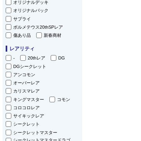
オリジナルデッキ
オリジナルパック
サプライ
ボルメテウス20thSPレア
傷あり品
新春商材
レアリティ
-
20thレア
DG
DGシークレット
アンコモン
オーバーレア
カリスマレア
キングマスター
コモン
コロコロレア
サイキックレア
シークレット
シークレットマスター
シークレットマスタードラゴ