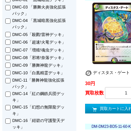
DMC-03 「勝舞火炎強化拡張
パック」
DMC-04 「黒城暗黒強化拡張
パック」
DMC-05「殺戮!雷神デッキ」
DMC-06「超速!火竜デッキ」
DMC-07「増殖!魂虫デッキ」
DMC-08「邪将!奈落デッキ」
DMC-09「勝舞神龍デッキ」
ディスタス・ゲート
DMC-10「白凰精霊デッキ」
DMC-11「勝舞神龍強化拡張
30円
パック」
買取枚数
DMC-14「紅の鋼鉄兵団デッ
キ」
DMC-15「幻想の無限龍デッ
買取カートに入
キ」
DMC-16「紺碧の守護聖天デ
DM-DM23-BD5-11-60-
ッキ」