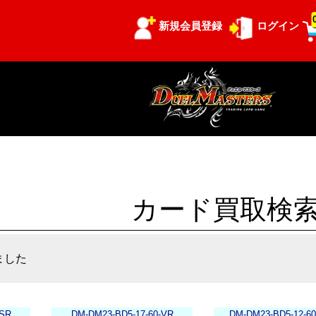
新規会員登録
ログイン
カード買取検
ました
-SR
DM-DM23-BD5-17-60-VR
DM-DM23-BD5-12-6