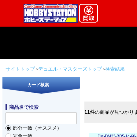
サイトトップ
デュエル・マスターズトップ
検索結果
カード検索
商品名で検索
11件
の商品が見つかり
部分一致（オススメ）
完全一致
DM-DM23-BD5-14-60