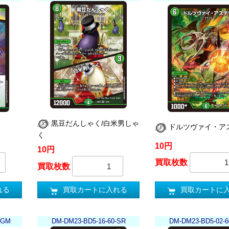
黒豆だんしゃく/白米男しゃ
ドルツヴァイ・ア
く
10円
10円
買取枚数
買取枚数
れる
買取カートに
買取カートに入れる
KGM
DM-DM23-BD5-16-60-SR
DM-DM23-BD5-02-6