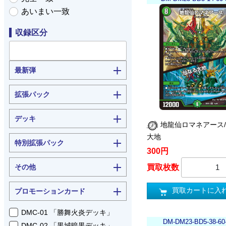
あいまい一致
収録区分
最新弾
拡張パック
デッキ
地龍仙ロマネアース
大地
特別拡張パック
300円
その他
買取枚数
買取カートに入
プロモーションカード
DMC-01 「勝舞火炎デッキ」
DM-DM23-BD5-38-60
DMC-02 「黒城暗黒デッキ」