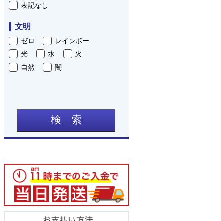
表記なし
文明
ゼロ
レインボー
光
水
火
自然
闇
検 索