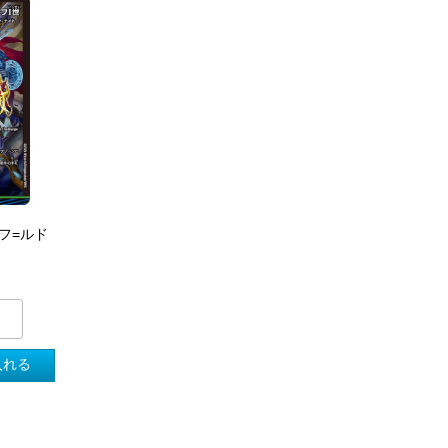
フ=ルド
入れる