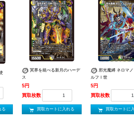
冥界を統べる新月のハーデ
邪光魔縛 ネロマノ
使
ス
ルフⅠ世
5円
5円
買取枚数
買取枚数
れる
買取カートに入れる
買取カートに