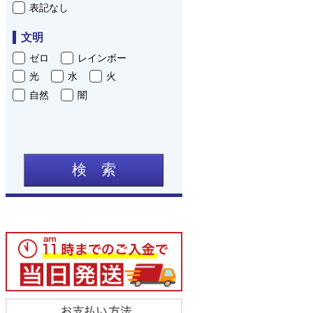
表記なし
文明
ゼロ
レインボー
光
水
火
自然
闇
検 索