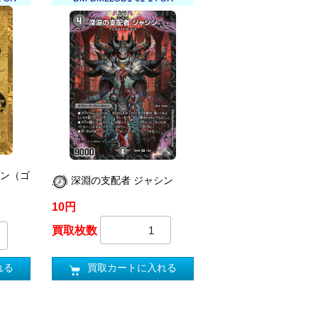
シン（ゴ
深淵の支配者 ジャシン
10円
買取枚数
買取カートに入れる
れる