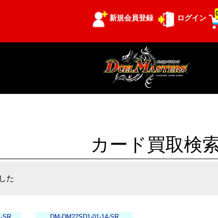
新規会員登録
ログイン
カード買取検
した
1-SR
DM-DM22SD1-01-14-SR