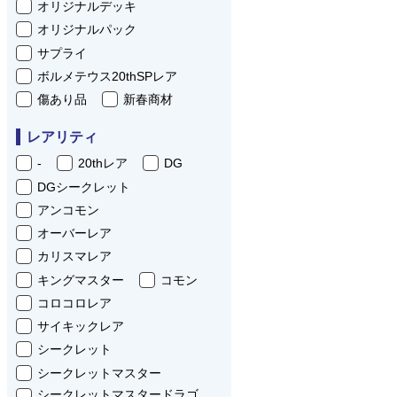
オリジナルデッキ
オリジナルパック
サプライ
ボルメテウス20thSPレア
傷あり品
新春商材
レアリティ
-
20thレア
DG
DGシークレット
アンコモン
オーバーレア
カリスマレア
キングマスター
コモン
コロコロレア
サイキックレア
シークレット
シークレットマスター
シークレットマスタードラゴ