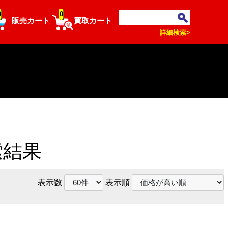
0
0
販売カート
買取カート
詳細検索>
索結果
表示数
表示順