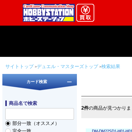
サイトトップ
デュエル・マスターズトップ
検索結果
カード検索
商品名で検索
2件
の商品が見つかりま
部分一致（オススメ）
完全一致
DM-DM22SD1-H01-H0