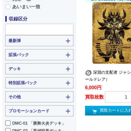
あいまい一致
収録区分
最新弾
拡張パック
デッキ
深淵の支配者 ジャ
ールドレア）
特別拡張パック
6,000円
その他
買取枚数
買取カートに入
プロモーションカード
DMC-01 「勝舞火炎デッキ」
DMC-02 「黒城暗黒デッキ」