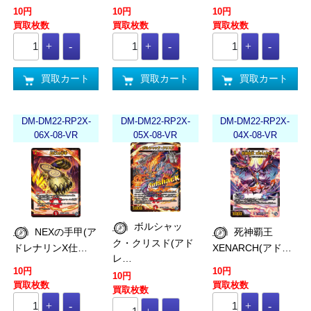
10円
10円
10円
買取枚数
買取枚数
買取枚数
買取カート
買取カート
買取カート
DM-DM22-RP2X-
DM-DM22-RP2X-
DM-DM22-RP2X-
06X-08-VR
05X-08-VR
04X-08-VR
ボルシャッ
NEXの手甲(ア
死神覇王
ク・クリスド(アド
ドレナリンX仕…
XENARCH(アド…
レ…
10円
10円
10円
買取枚数
買取枚数
買取枚数