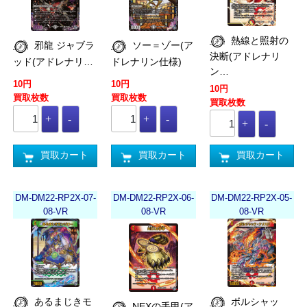
熱線と照射の
邪龍 ジャブラ
ソー＝ゾー(ア
決断(アドレナリ
ッド(アドレナリ…
ドレナリン仕様)
ン…
10円
10円
10円
買取枚数
買取枚数
買取枚数
買取カート
買取カート
買取カート
DM-DM22-RP2X-07-
DM-DM22-RP2X-06-
DM-DM22-RP2X-05-
08-VR
08-VR
08-VR
あるまじきモ
ボルシャッ
NEXの手甲(ア