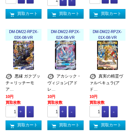
買取カート
買取カート
買取カート
DM-DM22-RP2X-
DM-DM22-RP2X-
DM-DM22-RP2X-
03X-08-VR
02X-08-VR
01X-08-VR
悪縁 ガクブッ
アカシック・
真実の精霊ヴ
チ＝リッチーモ
ヴィジョン(アド
ァルペキュラ(ア
ア…
レ…
ド…
10円
10円
10円
買取枚数
買取枚数
買取枚数
買取カート
買取カート
買取カート