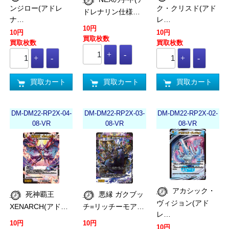
ンジロー(アドレ
ク・クリスド(アド
ドレナリン仕様…
ナ…
レ…
10円
10円
10円
買取枚数
買取枚数
買取枚数
買取カート
買取カート
買取カート
DM-DM22-RP2X-04-
DM-DM22-RP2X-03-
DM-DM22-RP2X-02-
08-VR
08-VR
08-VR
アカシック・
死神覇王
悪縁 ガクブッ
ヴィジョン(アド
XENARCH(アド…
チ=リッチーモア…
レ…
10円
10円
10円