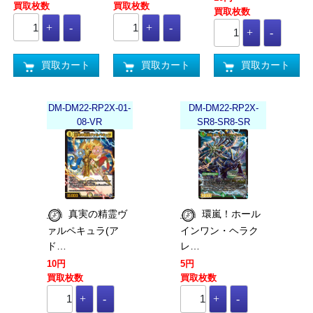
買取枚数
買取枚数
買取枚数
買取カート
買取カート
買取カート
DM-DM22-RP2X-01-
DM-DM22-RP2X-
08-VR
SR8-SR8-SR
真実の精霊ヴ
環嵐！ホール
ァルペキュラ(ア
インワン・ヘラク
ド…
レ…
10円
5円
買取枚数
買取枚数