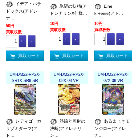
イデア・パラ
氷駆の妖精(ア
Eine
ドックス(アドレ
ドレナリンX仕様…
k’Reine(アド…
ナ…
10円
10円
50円
買取枚数
買取枚数
買取枚数
買取カート
買取カート
買取カート
DM-DM22-RP2X-
DM-DM22-RP2X-
DM-DM22-RP2X-
SR1X-SR8-SR
08X-08-VR
07X-08-VR
レディゴ・カ
熱線と照射の
あるまじきモ
リゾミダーマ(ア
決断(アドレナリ
ンジロー(アドレ
ド…
ン…
ナ…