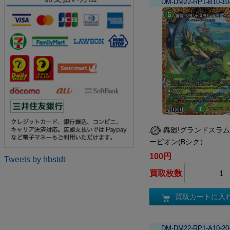
DM-DM22-RP1-B10-10
轟廻!グランドスラ
ーピオン(Bシク）
100円
Tweets by hbstdt
買取枚数
買取カートに入
DM-DM22-RP1-A10-20