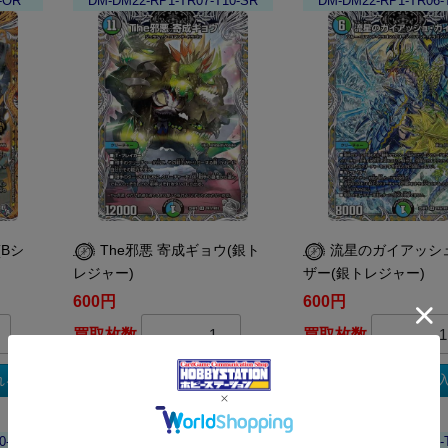
-OR
DM-DM22-RP1-TR07-T10-SR
DM-DM22-RP1-TR06-
Bシ
The邪悪 寄成ギョウ(銀ト
流星のガイアッシ
レジャー)
ザー(銀トレジャー)
600円
600円
買取枚数
買取枚数
れる
買取カートに入れる
買取カートに
0-AN
DM-DM22-RP1-B08-10-SR
DM-DM22-RP1-TF16-