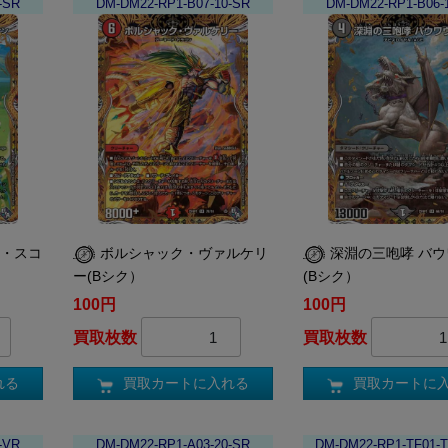
-SR
DM-DM22-RP1-B07-10-SR
DM-DM22-RP1-B06-
ム・スコ
ボルシャック・ヴァルケリ
深淵の三咆哮 バ
ー(Bシク）
(Bシク）
100円
100円
買取枚数
買取枚数
れる
買取カートに入れる
買取カートに
-VR
DM-DM22-RP1-A03-20-SR
DM-DM22-RP1-TF01-T