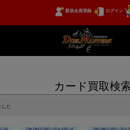
新規会員登録
ログイン
カード買取検
ました
5-SR
DM-DM22-RP1-SP4-SP5-UC
DM-DM22-RP1-SP3-