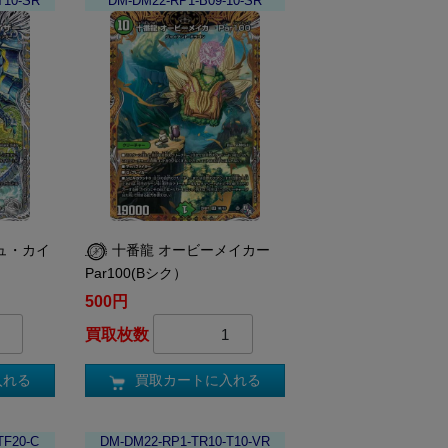
T10-SR
DM-DM22-RP1-B09-10-SR
ュ・カイ
十番龍 オービーメイカー
Par100(Bシク）
500円
買取枚数
入れる
買取カートに入れる
TF20-C
DM-DM22-RP1-TR10-T10-VR