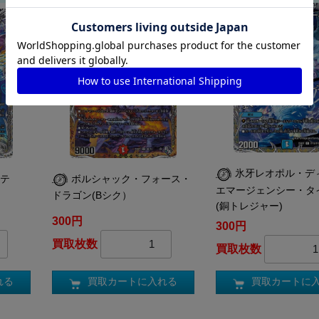
氷牙レオポル・デ
ンテ
ボルシャック・フォース・
エマージェンシー・タ
ドラゴン(Bシク）
(銅トレジャー)
300円
300円
買取枚数
買取枚数
れる
買取カートに入れる
買取カートに