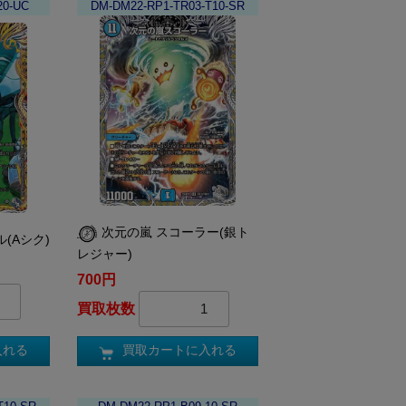
20-UC
DM-DM22-RP1-TR03-T10-SR
次元の嵐 スコーラー(銀ト
(Aシク)
レジャー)
700円
買取枚数
入れる
買取カートに入れる