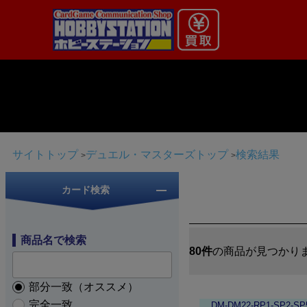
サイトトップ
デュエル・マスターズトップ
検索結果
カード検索
商品名で検索
80件
の商品が見つかり
部分一致（オススメ）
完全一致
DM-DM22-RP1-SP2-SP