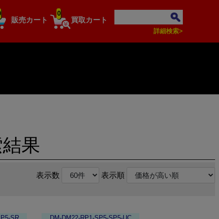
0
0
販売カート
買取カート
詳細検索>
索結果
表示数
表示順
SP5-SR
DM-DM22-RP1-SP5-SP5-UC