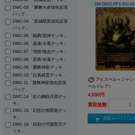
DM-DM22-RP1-S01-02
DMC-03 「勝舞火炎強化拡張
パック」
DMC-04 「黒城暗黒強化拡張
パック」
DMC-05「殺戮!雷神デッキ」
DMC-06「超速!火竜デッキ」
DMC-07「増殖!魂虫デッキ」
DMC-08「邪将!奈落デッキ」
DMC-09「勝舞神龍デッキ」
DMC-10「白凰精霊デッキ」
アビスベル＝ジャシ
DMC-11「勝舞神龍強化拡張
ールドレア）
パック」
4,000円
DMC-14「紅の鋼鉄兵団デッ
キ」
買取枚数
DMC-15「幻想の無限龍デッ
キ」
買取カートに入
DMC-16「紺碧の守護聖天デ
ッキ」