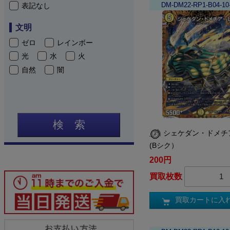
DM-DM22-RP1-B04-10
表記なし
文明
ゼロ
レインボー
光
水
火
自然
闇
検 索
シェケダン・ドメチ
(Bシク）
200円
買取枚数
買取カートに入