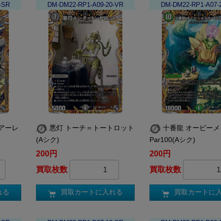
-SR
DM-DM22-RP1-A09-20-VR
DM-DM22-RP1-A07-
アーレ
悪灯 トーチ＝トートロット
十番龍 オービー
(Aシク)
Par100(Aシク)
200円
200円
買取枚数
買取枚数
れる
買取カートに入れる
買取カートに