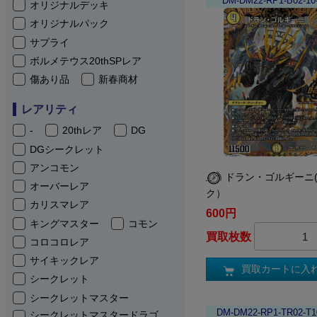
DM-DM22-RP1-B02-10
オリジナルデッキ
オリジナルパック
サプライ
ボルメテウス20thSPレア
傷あり品
新春商材
レアリティ
-
20thレア
DG
DGシークレット
アンコモン
ドラン・ゴルギーニ(
オーバーレア
ク）
カリスマレア
600円
キングマスター
コモン
買取枚数
コロコロレア
サイキックレア
買取カートに入
シークレット
シークレットマスター
DM-DM22-RP1-TR02-T1
シークレットマスタードラゴ