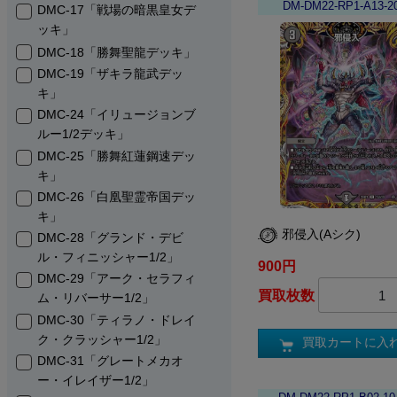
DM-DM22-RP1-A13-2
DMC-17「戦場の暗黒皇女デ
ッキ」
DMC-18「勝舞聖龍デッキ」
DMC-19「ザキラ龍武デッ
キ」
DMC-24「イリュージョンブ
ルー1/2デッキ」
DMC-25「勝舞紅蓮鋼速デッ
キ」
DMC-26「白凰聖霊帝国デッ
キ」
邪侵入(Aシク)
DMC-28「グランド・デビ
ル・フィニッシャー1/2」
900円
DMC-29「アーク・セラフィ
買取枚数
ム・リバーサー1/2」
DMC-30「ティラノ・ドレイ
ク・クラッシャー1/2」
買取カートに入
DMC-31「グレートメカオ
ー・イレイザー1/2」