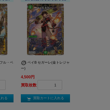
トフル・ベ
ベイB セガーレ(金トレジャ
ー)
4,500円
買取枚数
入れる
買取カートに入れる