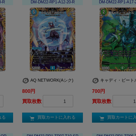
0-R
DM-DM22-RP1-A12-20-R
DM-DM22-RP1-A17-
AQ NETWORK(Aシク)
キャディ・ビートル
800円
700円
買取枚数
買取枚数
れる
買取カートに入れる
買取カートに