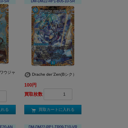
10-SR
DM-DM22-RP1-B05-10-SR
ウワウジャ
Drache der’Zen(Bシク）
100円
買取枚数
買取カートに入れる
入れる
F20-AN
DM-DM22-RP1-TR09-T10-VR