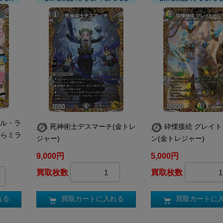
ルル・ラ
死神術士デスマーチ(金トレ
砕慄接続 グレイ
からミラ
ジャー)
ン(金トレジャー)
9,000円
5,000円
買取枚数
買取枚数
買取カートに入れる
買取カートに
れる