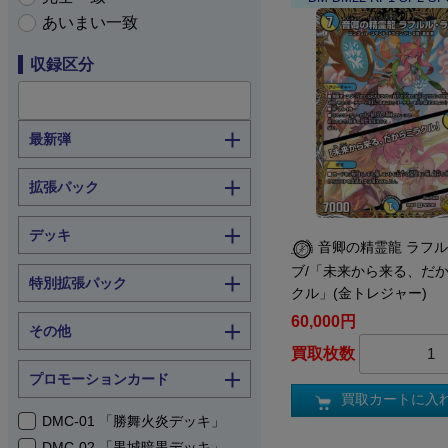
あいまい一致
収録区分
最新弾
拡張パック
デッキ
音卿の精霊龍 ラフ
ブ/「未来から来る、だ
特別拡張パック
クル」(金トレジャー)
60,000円
その他
買取枚数
プロモーションカード
買取カートに入
DMC-01 「勝舞火炎デッキ」
DMC-02 「黒城暗黒デッキ」