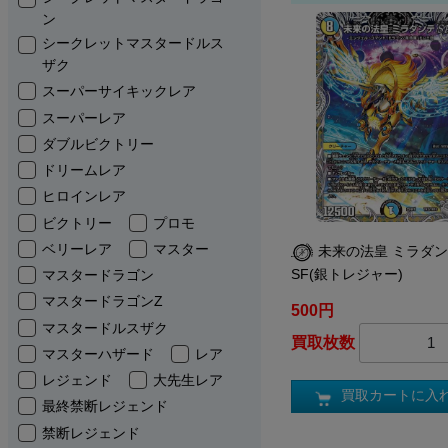
ン
シークレットマスタードルス
ザク
スーパーサイキックレア
スーパーレア
ダブルビクトリー
ドリームレア
ヒロインレア
ビクトリー
プロモ
ベリーレア
マスター
未来の法皇 ミラダ
SF(銀トレジャー)
マスタードラゴン
マスタードラゴンZ
500円
マスタードルスザク
買取枚数
マスターハザード
レア
レジェンド
大先生レア
買取カートに入
最終禁断レジェンド
禁断レジェンド