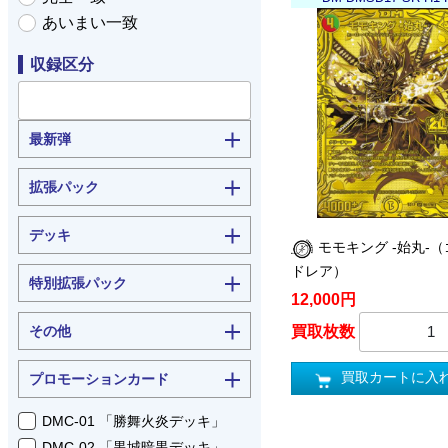
あいまい一致
収録区分
最新弾
拡張パック
デッキ
モモキング -始丸-
ドレア）
特別拡張パック
12,000円
その他
買取枚数
買取カートに入
プロモーションカード
DMC-01 「勝舞火炎デッキ」
DMC-02 「黒城暗黒デッキ」