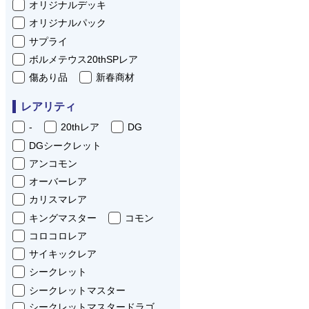
オリジナルデッキ
オリジナルパック
サプライ
ボルメテウス20thSPレア
傷あり品
新春商材
レアリティ
-
20thレア
DG
DGシークレット
アンコモン
オーバーレア
カリスマレア
キングマスター
コモン
コロコロレア
サイキックレア
シークレット
シークレットマスター
シークレットマスタードラゴ