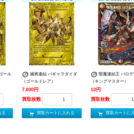
（ゴール
滅将連結 パギャラダイダ
聖魔連結王 バロ
（ゴールドレア）
（キングマスター）
7,000円
10円
買取枚数
買取枚数
れる
買取カートに入れる
買取カートに