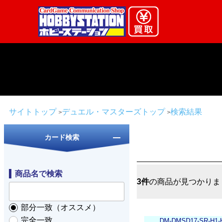
サイトトップ
デュエル・マスターズトップ
検索結果
カード検索
商品名で検索
3件
の商品が見つかりま
部分一致（オススメ）
完全一致
DM-DMSD17-SR-H1-