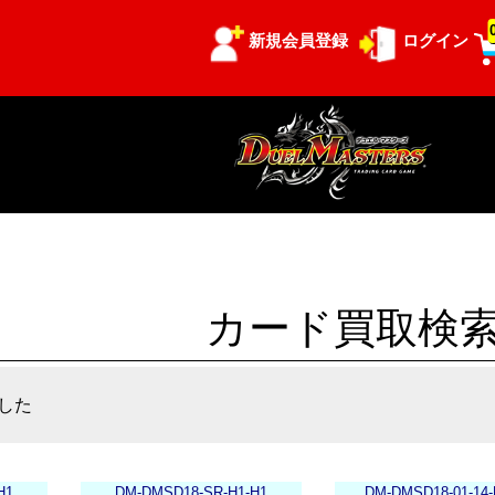
新規会員登録
ログイン
カード買取検
した
H1
DM-DMSD18-SR-H1-H1
DM-DMSD18-01-14