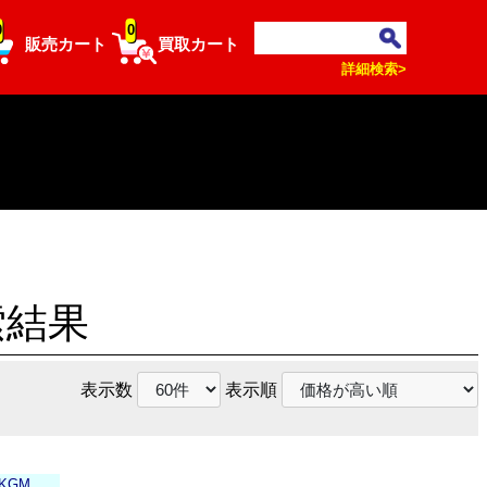
0
0
販売カート
買取カート
詳細検索>
索結果
表示数
表示順
-KGM