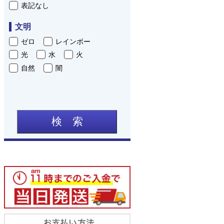
表記なし
文明
ゼロ
レインボー
光
水
火
自然
闇
検 索