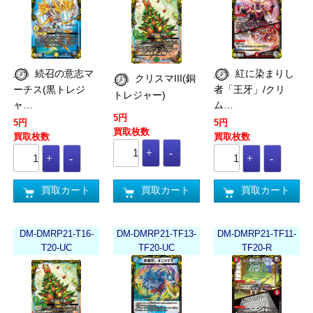
続召の意志マ
紅に染まりし
クリスマIII(銅
ーチス(黒トレジ
者「王牙」/クリ
トレジャー)
ャ…
ム…
5円
5円
5円
買取枚数
買取枚数
買取枚数
買取カート
買取カート
買取カート
DM-DMRP21-T16-
DM-DMRP21-TF13-
DM-DMRP21-TF11-
T20-UC
TF20-UC
TF20-R