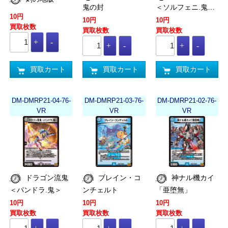
鬼の封
＜ソルフェニ.鬼…
10円
10円
10円
買取枚数
買取枚数
買取枚数
買取カート
買取カート
買取カート
DM-DMRP21-04-76-
DM-DMRP21-03-76-
DM-DMRP21-02-76-
VR
VR
VR
ドラゴン流鬼
ブレイン・コ
神ナル機カイ
＜パンドラ.鬼＞
ンチェルト
「亜堕無」
10円
10円
10円
買取枚数
買取枚数
買取枚数