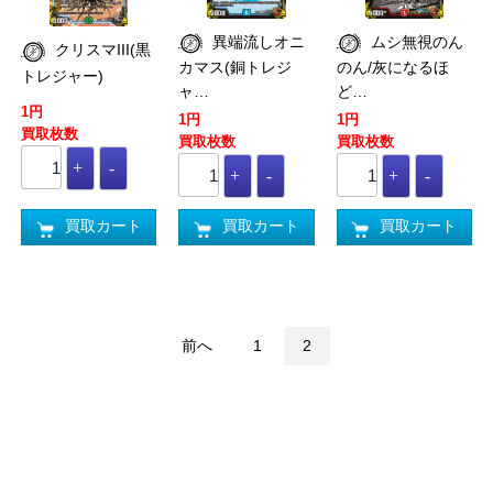
異端流しオニ
ムシ無視のん
クリスマIII(黒
カマス(銅トレジ
のん/灰になるほ
トレジャー)
ャ…
ど…
1円
1円
1円
買取枚数
買取枚数
買取枚数
買取カート
買取カート
買取カート
前へ
1
2