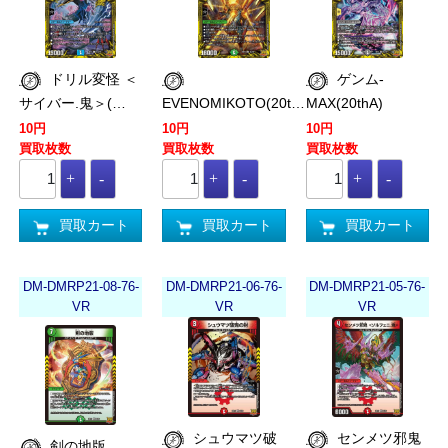
ドリル変怪 ＜
ゲンム-
サイバー.鬼＞(…
EVENOMIKOTO(20t…
MAX(20thA)
10円
10円
10円
買取枚数
買取枚数
買取枚数
買取カート
買取カート
買取カート
DM-DMRP21-08-76-
DM-DMRP21-06-76-
DM-DMRP21-05-76-
VR
VR
VR
シュウマツ破
センメツ邪鬼
剣の地版