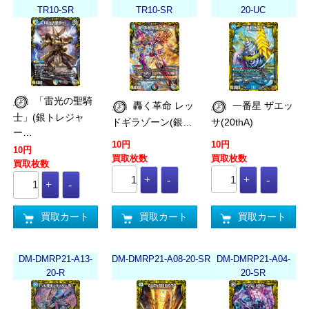
TR10-SR
TR10-SR
20-UC
「雷光の聖騎
轟く革命 レッ
一番星 ザエッ
士」(銀トレジャ
ドギラゾーン(銀…
サ(20thA)
ー…
10円
10円
10円
買取枚数
買取枚数
買取枚数
買取カート
買取カート
買取カート
DM-DMRP21-A13-
DM-DMRP21-A08-20-SR
DM-DMRP21-A04-
20-R
20-SR