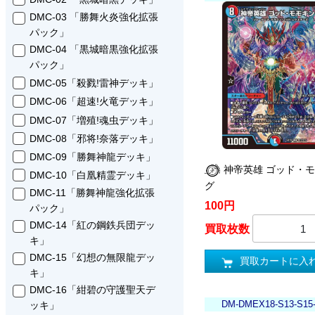
DMC-03 「勝舞火炎強化拡張
パック」
DMC-04 「黒城暗黒強化拡張
パック」
DMC-05「殺戮!雷神デッキ」
DMC-06「超速!火竜デッキ」
DMC-07「増殖!魂虫デッキ」
DMC-08「邪将!奈落デッキ」
DMC-09「勝舞神龍デッキ」
神帝英雄 ゴッド・
DMC-10「白凰精霊デッキ」
グ
DMC-11「勝舞神龍強化拡張
100円
パック」
DMC-14「紅の鋼鉄兵団デッ
買取枚数
キ」
DMC-15「幻想の無限龍デッ
買取カートに入
キ」
DMC-16「紺碧の守護聖天デ
DM-DMEX18-S13-S15
ッキ」