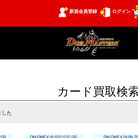
新規会員登録
ログイン
カード買取検
ました
-SR
DM-DMEX18-S02-S15-SR
DM-DMEX18-08-75