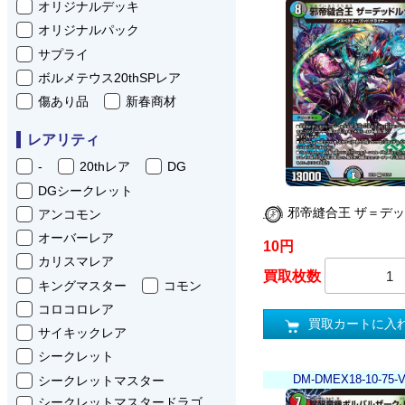
オリジナルデッキ
オリジナルパック
サプライ
ボルメテウス20thSPレア
傷あり品
新春商材
レアリティ
-
20thレア
DG
DGシークレット
邪帝縫合王 ザ＝デ
アンコモン
オーバーレア
10円
カリスマレア
買取枚数
キングマスター
コモン
コロコロレア
買取カートに入
サイキックレア
シークレット
DM-DMEX18-10-75-
シークレットマスター
シークレットマスタードラゴ