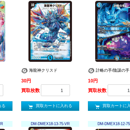
海龍神クリスド
計略の手/陰謀の手
30円
10円
買取枚数
買取枚数
れる
買取カートに入れる
買取カートに
VR
DM-DMEX18-13-75-VR
DM-DMEX18-12-75