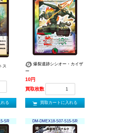
爆裂遺跡シシオー・カイザ
トス
ー
10円
買取枚数
入れる
買取カートに入れる
15-SR
DM-DMEX18-S07-S15-SR