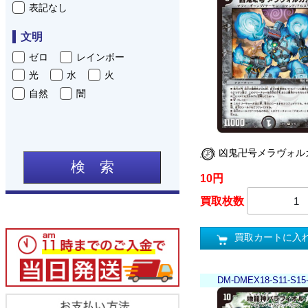
表記なし
文明
ゼロ
レインボー
光
水
火
自然
闇
凶鬼卍号メラヴォル
検 索
10円
買取枚数
買取カートに入
DM-DMEX18-S11-S15