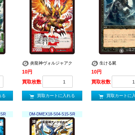
炎龍神ヴォルジャアク
生ける屍
10円
10円
買取枚数
買取枚数
れる
買取カートに入れる
買取カートに
-SR
DM-DMEX18-S04-S15-SR