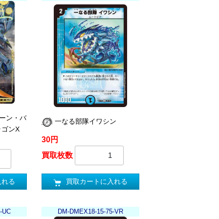
ゾーン・バ
一なる部隊イワシン
ラゴンX
30円
買取枚数
買取カートに入れる
入れる
-UC
DM-DMEX18-15-75-VR