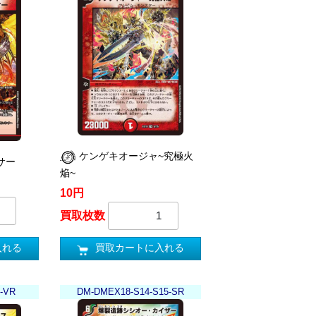
ケンゲキオージャ~究極火
サー
焔~
10円
買取枚数
入れる
買取カートに入れる
-VR
DM-DMEX18-S14-S15-SR