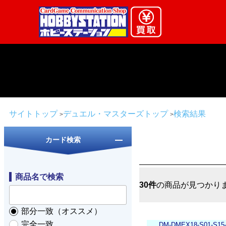
サイトトップ
デュエル・マスターズトップ
検索結果
カード検索
商品名で検索
30件
の商品が見つかり
部分一致（オススメ）
完全一致
DM-DMEX18-S01-S15