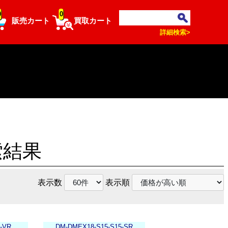
0
0
販売カート
買取カート
詳細検索>
索結果
表示数
表示順
-VR
DM-DMEX18-S15-S15-SR