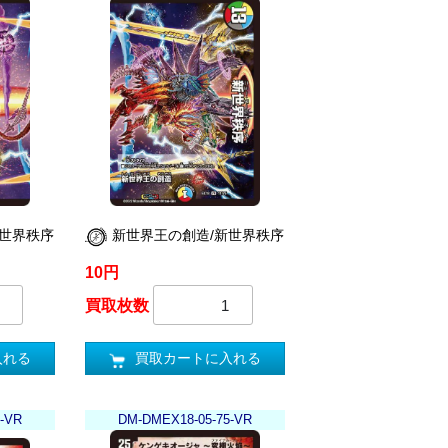
新世界秩序
新世界王の創造/新世界秩序
10円
買取枚数
入れる
買取カートに入れる
-VR
DM-DMEX18-05-75-VR