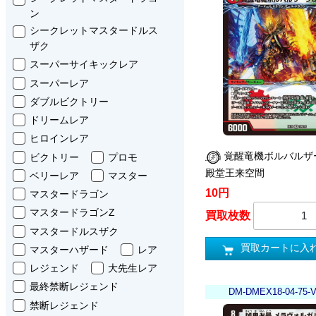
ン
シークレットマスタードルス
ザク
スーパーサイキックレア
スーパーレア
ダブルビクトリー
ドリームレア
ヒロインレア
覚醒竜機ボルバルザーク
ビクトリー
プロモ
殿堂王来空間
ベリーレア
マスター
10円
マスタードラゴン
マスタードラゴンZ
買取枚数
マスタードルスザク
買取カートに入
マスターハザード
レア
レジェンド
大先生レア
最終禁断レジェンド
DM-DMEX18-04-75-
禁断レジェンド