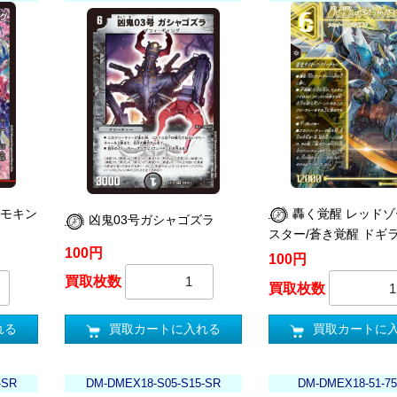
モモキン
轟く覚醒 レッド
凶鬼03号ガシャゴズラ
スター/蒼き覚醒 ドギ
100円
100円
買取枚数
買取枚数
買取カートに入れる
れる
買取カートに
-SR
DM-DMEX18-S05-S15-SR
DM-DMEX18-51-75