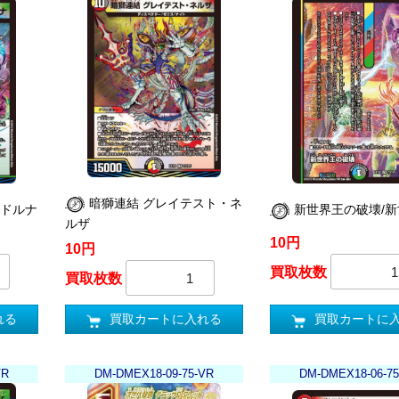
暗獅連結 グレイテスト・ネ
ッドルナ
新世界王の破壊/
ルザ
10円
10円
買取枚数
買取枚数
れる
買取カートに
買取カートに入れる
VR
DM-DMEX18-09-75-VR
DM-DMEX18-06-75