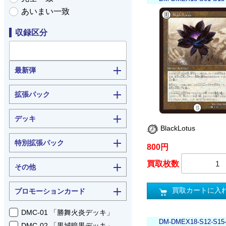
あいまい一致
収録区分
最新弾
拡張パック
デッキ
BlackLotus
特別拡張パック
800円
買取枚数
その他
買取カートに入
プロモーションカード
DMC-01 「勝舞火炎デッキ」
DM-DMEX18-S12-S15
DMC-02 「黒城暗黒デッキ」