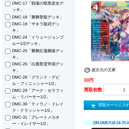
DMC-17「戦場の暗黒皇女デ
ッキ」
DMC-18「勝舞聖龍デッキ」
DMC-19「ザキラ龍武デッ
キ」
DMC-24「イリュージョンブ
ルー1/2デッキ」
DMC-25「勝舞紅蓮鋼速デッ
キ」
DMC-26「白凰聖霊帝国デッ
超次元の王家
キ」
DMC-28「グランド・デビ
30円
ル・フィニッシャー1/2」
買取枚数
DMC-29「アーク・セラフィ
ム・リバーサー1/2」
DMC-30「ティラノ・ドレイ
買取カートに入
ク・クラッシャー1/2」
DMC-31「グレートメカオ
DM-DMEX18-14-75-
ー・イレイザー1/2」