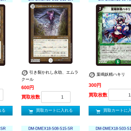
引き裂かれし永劫、エムラ
葉鳴妖精ハキリ
クール
300円
600円
買取枚数
買取枚数
れる
買取カートに
買取カートに入れる
-SR
DM-DMEX18-S08-S15-SR
DM-DMEX18-S03-S