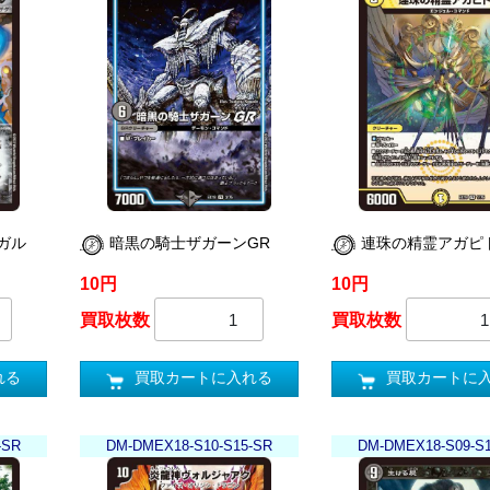
ガル
暗黒の騎士ザガーンGR
連珠の精霊アガピ
10円
10円
買取枚数
買取枚数
れる
買取カートに入れる
買取カートに
-SR
DM-DMEX18-S10-S15-SR
DM-DMEX18-S09-S