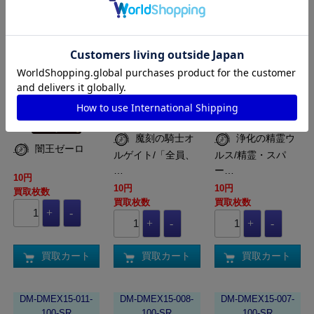
DM-DMEX15-016-
DM-DMEX15-015-
DM-DMEX15-012-
100-VR
100-VR
100-VR
魔刻の騎士オ
浄化の精霊ウ
闇王ゼーロ
ルゲイト/「全員、
ルス/精霊・スパ
…
ー…
10円
10円
10円
買取枚数
買取枚数
買取枚数
買取カート
買取カート
買取カート
DM-DMEX15-011-
DM-DMEX15-008-
DM-DMEX15-007-
100-SR
100-SR
100-SR