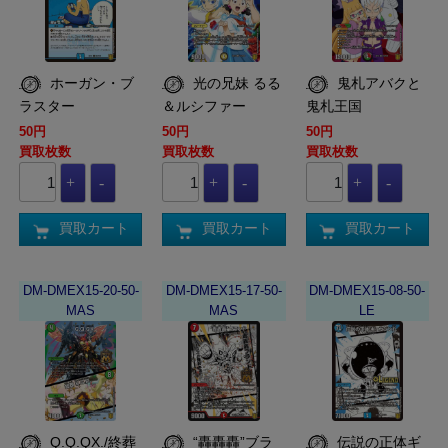
ホーガン・ブ
光の兄妹 るる
鬼札アバクと
ラスター
＆ルシファー
鬼札王国
50円
50円
50円
買取枚数
買取枚数
買取枚数
買取カート
買取カート
買取カート
DM-DMEX15-20-50-
DM-DMEX15-17-50-
DM-DMEX15-08-50-
MAS
MAS
LE
Q.Q.QX./終葬
“轟轟轟”ブラ
伝説の正体ギ