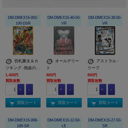
DM-DMEX15-002-
DM-DMEX15-40-50-
DM-DMEX15-38-50-
100-DSR
VR
VR
切札勝太＆カ
オールデリー
アストラル・
ツキング -熱血の…
ト
リーフ
1,400円
800円
800円
買取枚数
買取枚数
買取枚数
買取カート
買取カート
買取カート
DM-DMEX15-009-
DM-DMEX15-12-50-
DM-DMEX15-27-50-
100-SR
LE
SR