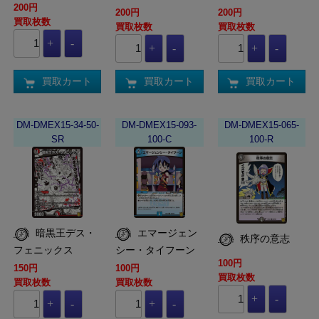
200円
200円
200円
買取枚数
買取枚数
買取枚数
買取カート
買取カート
買取カート
DM-DMEX15-34-50-
DM-DMEX15-093-
DM-DMEX15-065-
SR
100-C
100-R
暗黒王デス・
エマージェン
秩序の意志
フェニックス
シー・タイフーン
100円
150円
100円
買取枚数
買取枚数
買取枚数