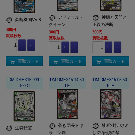
アドミラル・
神楯と天門と
禁断機関VV-8
クイーン
正義の決断
400円
300円
300円
買取枚数
買取枚数
買取枚数
買取カート
買取カート
買取カート
DM-DMEX15-099-
DM-DMEX15-14-50-
DM-DMEX15-05-50-
100-C
LE
FLE
蒼き団長ドギ
禁断?封印され
生魂転霊
ラゴン剣
しX?/伝説の禁…