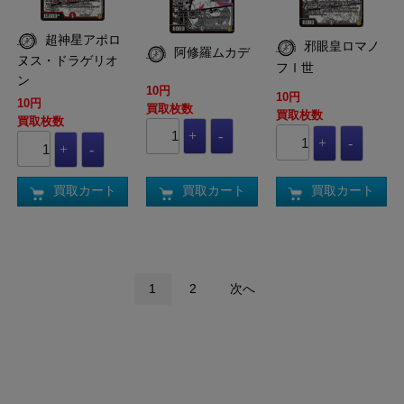
超神星アポロ
邪眼皇ロマノ
阿修羅ムカデ
ヌス・ドラゲリオ
フⅠ世
ン
10円
10円
10円
買取枚数
買取枚数
買取枚数
買取カート
買取カート
買取カート
1
2
次へ