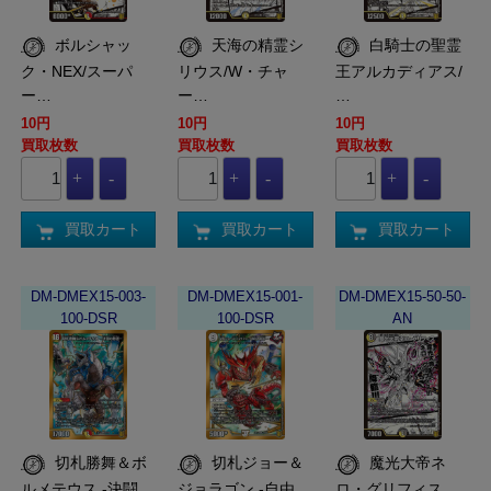
ボルシャッ
天海の精霊シ
白騎士の聖霊
ク・NEX/スーパ
リウス/W・チャ
王アルカディアス/
ー…
ー…
…
10円
10円
10円
買取枚数
買取枚数
買取枚数
買取カート
買取カート
買取カート
DM-DMEX15-003-
DM-DMEX15-001-
DM-DMEX15-50-50-
100-DSR
100-DSR
AN
切札勝舞＆ボ
切札ジョー＆
魔光大帝ネ
ルメテウス -決闘…
ジョラゴン -自由…
ロ・グリフィス