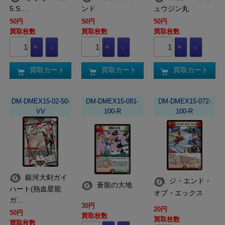
5.S.…
ンド
ュウジン丸
50円
50円
50円
買取枚数
買取枚数
買取枚数
買取カート
買取カート
買取カート
DM-DMEX15-02-50-
DM-DMEX15-081-
DM-DMEX15-072-
VV
100-R
100-R
銀河大剣ガイ
ジ・エンド・
蒼龍の大地
ハート(熱血星龍
オブ・エックス
ガ…
30円
20円
50円
買取枚数
買取枚数
買取枚数