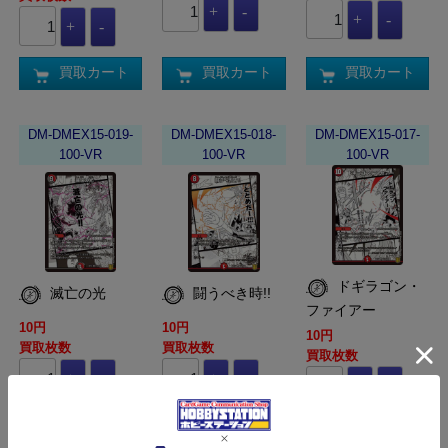
買取カート
買取カート
買取カート
DM-DMEX15-019-
DM-DMEX15-018-
DM-DMEX15-017-
100-VR
100-VR
100-VR
ドギラゴン・
滅亡の光
闘うべき時!!
ファイアー
10円
10円
10円
買取枚数
買取枚数
買取枚数
買取カート
買取カート
買取カート