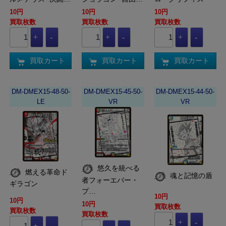
10円
10円
10円
買取枚数
買取枚数
買取枚数
買取カート
買取カート
買取カート
DM-DMEX15-48-50-
DM-DMEX15-45-50-
DM-DMEX15-44-50-
LE
VR
VR
悠久を統べる
燃える革命ド
魂と記憶の盾
者フォーエバー・
ギラゴン
プ…
10円
10円
10円
買取枚数
買取枚数
買取枚数