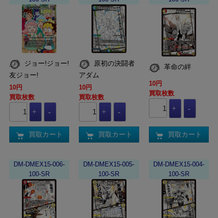
ジョー!ジョー!
原初の決闘者
革命の絆
友ジョー!
アダム
10円
10円
10円
買取枚数
買取枚数
買取枚数
買取カート
買取カート
買取カート
DM-DMEX15-006-
DM-DMEX15-005-
DM-DMEX15-004-
100-SR
100-SR
100-SR