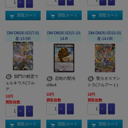
買取カート
買取カート
買取カート
DM-DM26-SD1T-01
DM-DM26-SD1S-10-
DM-DM26-SD1S-01
星-13-SR
14-R
星-14-OR
闘門の精霊ウ
忍蛇の聖沌
聖カオスマン
ェルキウス(フル
c0br4
トラ(フルアート)
ア…
10円
10円
10円
買取枚数
買取枚数
買取枚数
買取カート
買取カート
買取カート