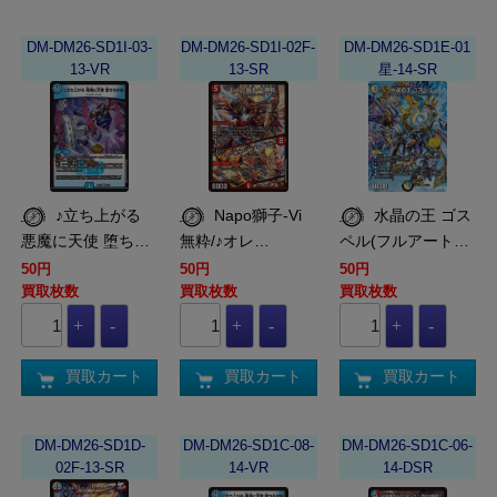
DM-DM26-SD1I-03-
DM-DM26-SD1I-02F-
DM-DM26-SD1E-01
13-VR
13-SR
星-14-SR
♪立ち上がる
Napo獅子-Vi
水晶の王 ゴス
悪魔に天使 堕ち…
無粋/♪オレ…
ペル(フルアート…
50円
50円
50円
買取枚数
買取枚数
買取枚数
買取カート
買取カート
買取カート
DM-DM26-SD1D-
DM-DM26-SD1C-08-
DM-DM26-SD1C-06-
02F-13-SR
14-VR
14-DSR