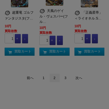
天風のゲイ
超重竜 ゴルフ
「正義星帝」
ル・ヴェスパー(フ
ァンタジスタ(フ…
＜ライオネル.S…
ル…
10円
10円
10円
買取枚数
買取枚数
買取枚数
買取カート
買取カート
買取カート
前へ
1
2
3
次へ