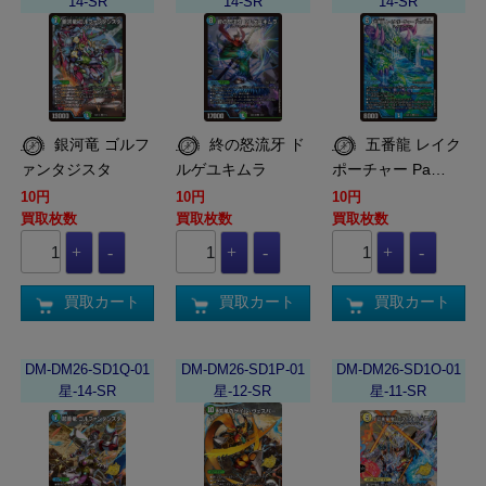
14-SR
14-SR
14-SR
銀河竜 ゴルフ
終の怒流牙 ド
五番龍 レイク
ァンタジスタ
ルゲユキムラ
ポーチャー Pa…
10円
10円
10円
買取枚数
買取枚数
買取枚数
買取カート
買取カート
買取カート
DM-DM26-SD1Q-01
DM-DM26-SD1P-01
DM-DM26-SD1O-01
星-14-SR
星-12-SR
星-11-SR