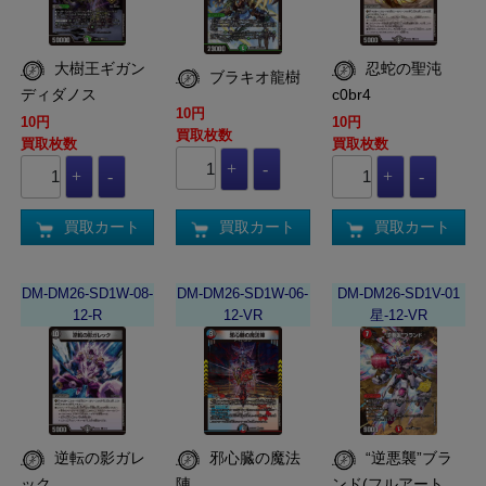
大樹王ギガン
忍蛇の聖沌
ブラキオ龍樹
ディダノス
c0br4
10円
10円
10円
買取枚数
買取枚数
買取枚数
買取カート
買取カート
買取カート
DM-DM26-SD1W-08-
DM-DM26-SD1W-06-
DM-DM26-SD1V-01
12-R
12-VR
星-12-VR
逆転の影ガレ
邪心臓の魔法
“逆悪襲”ブラ
ック
陣
ンド(フルアート…