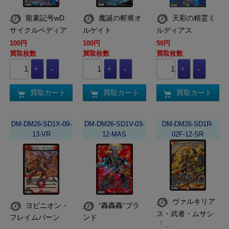
龍素記号wD
魔誕の斬将オ
天彩の精霊ミ
サイクルペディア
ルゲイト
ルディアス
100円
100円
50円
買取枚数
買取枚数
買取枚数
買取カート
買取カート
買取カート
DM-DM26-SD1X-09-
DM-DM26-SD1V-03-
DM-DM26-SD1R-
13-VR
12-MAS
02F-12-SR
ヴァルキリア
ヨビニオン・
“轟轟轟”ブラ
ス・武者・ムサシ
フレイムバーン
ンド
「…