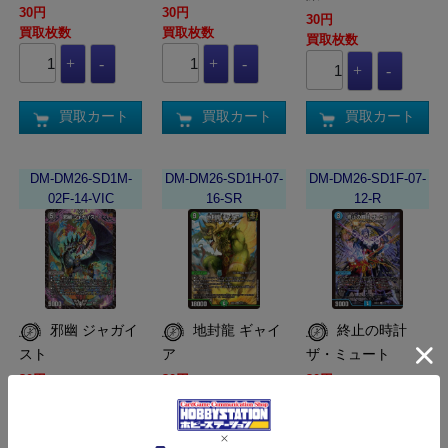
30円
30円
30円
買取枚数
買取枚数
買取枚数
買取カート
買取カート
買取カート
DM-DM26-SD1M-
DM-DM26-SD1H-07-
DM-DM26-SD1F-07-
02F-14-VIC
16-SR
12-R
邪幽 ジャガイ
地封龍 ギャイ
終止の時計
スト
ア
ザ・ミュート
30円
30円
30円
買取枚数
買取枚数
買取枚数