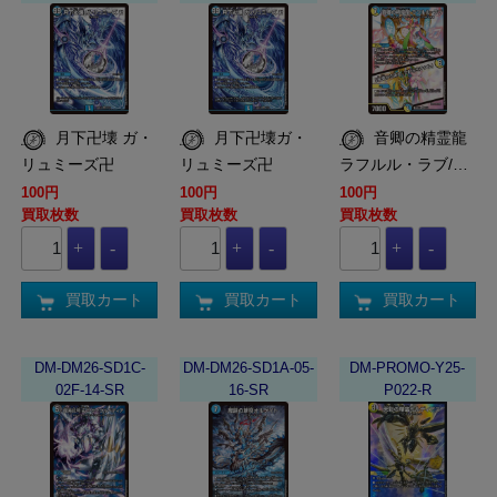
月下卍壊 ガ・
月下卍壊ガ・
音卿の精霊龍
リュミーズ卍
リュミーズ卍
ラフルル・ラブ/…
100円
100円
100円
買取枚数
買取枚数
買取枚数
買取カート
買取カート
買取カート
DM-DM26-SD1C-
DM-DM26-SD1A-05-
DM-PROMO-Y25-
02F-14-SR
16-SR
P022-R