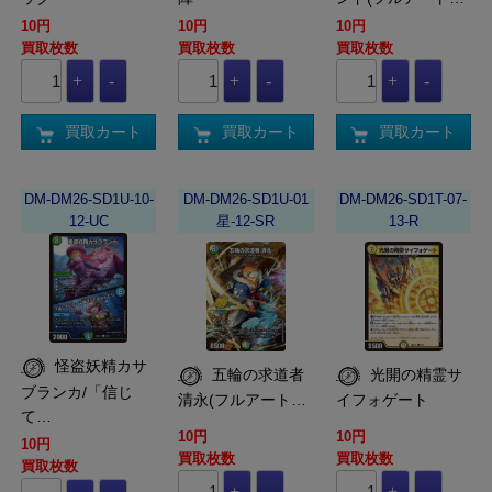
10円
10円
10円
買取枚数
買取枚数
買取枚数
買取カート
買取カート
買取カート
DM-DM26-SD1U-10-
DM-DM26-SD1U-01
DM-DM26-SD1T-07-
12-UC
星-12-SR
13-R
怪盗妖精カサ
五輪の求道者
光開の精霊サ
ブランカ/「信じ
清永(フルアート…
イフォゲート
て…
10円
10円
10円
買取枚数
買取枚数
買取枚数