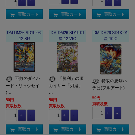
買取カート
買取カート
買取カート
DM-DM26-SD1L-03-
DM-DM26-SD1L-01
DM-DM26-SD1K-01
12-SR
星-12-VIC
星-10-C
不敗のダイハ
「勝利」の頂
特攻の忠剣ハ
ード・リュウセイ
カイザー「刃鬼」
チ公(フルアート)
(…
…
50円
50円
50円
買取枚数
買取枚数
買取枚数
買取カート
買取カート
買取カート