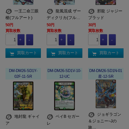
一王二命三眼
龍風混成 ザー
邪龍 ジャジー
槍(フルアート)
ディクリカ(フル…
ブラッド
50円
50円
30円
買取枚数
買取枚数
買取枚数
買取カート
買取カート
買取カート
DM-DM26-SD1Y-
DM-DM26-SD1V-10-
DM-DM26-SD1N-01
02F-11-SR
12-UC
星-12-SR
ジョギラゴン
地封龍 ギャイ
ベイB セガー
＆ジョニー~Jの
ア
レ
旅…