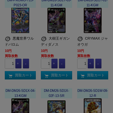
DM-PROMO-Y25-
DM-DM26-SD1Y-03-
DM-DM26-SD1Y-01-
P023-OR
11-KGM
11-KGM
悪魔世界ワル
大樹王ギガン
CRYMAX ジャ
ドバロム
ディダノス
オウガ
10円
10円
10円
買取枚数
買取枚数
買取枚数
買取カート
買取カート
買取カート
DM-DM26-SD1X-04-
DM-DM26-SD1X-
DM-DM26-SD1W-09-
13-KGM
02F-13-SR
12-R