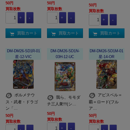
50円
50円
50円
買取枚数
買取枚数
買取枚数
買取カート
買取カート
買取カート
DM-DM26-SD1R-01
DM-DM26-SD1N-
DM-DM26-SD1M-01
星-12-VIC
03H-12-UC
星-14-OR
ボルメテウ
アビスベル＝
我ら、モモダ
ス・武者・ドラゴ
覇＝ロード(フル
チ三人衆!!!(シ…
ン「…
ア…
50円
50円
50円
買取枚数
買取枚数
買取枚数