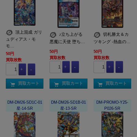
頂上混成 ガリ
♪立ち上がる
切札勝太＆カ
ュディアス・モ
悪魔に天使 堕ち…
ツキング -熱血の…
モ…
50円
50円
50円
買取枚数
買取枚数
買取枚数
買取カート
買取カート
買取カート
DM-DM26-SD1C-01
DM-DM26-SD1B-01
DM-PROMO-Y25-
星-14-SR
星-13-SR
P026-SR