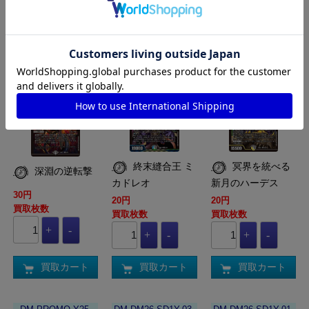
買取カート
買取カート
買取カート
DM-DM26-SD1C-09-
DM-DM26-SD1T-03-
DM-DM26-SD1T-
14-VR
13-KGM
02F-13-SR
終末縫合王 ミ
冥界を統べる
深淵の逆転撃
カドレオ
新月のハーデス
30円
20円
20円
買取枚数
買取枚数
買取枚数
買取カート
買取カート
買取カート