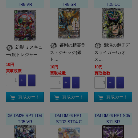
TR9-VR
TR9-SR
TD5-UC
審判の精霊ラ
混沌の獅子デ
幻影 ミスキュ
ストジャッジ(銀
スライガー/カオ
ー(銀トレジャー…
ト…
ス…
10円
10円
10円
買取枚数
買取枚数
買取枚数
買取カート
買取カート
買取カート
DM-DM26-RP1-TD4-
DM-DM26-RP1-
DM-DM26-RP1-S05-
TD5-VR
STD2-STD4-C
S11-SR