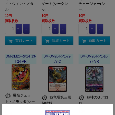
ィ・ウィン・メタ
ゲート(シークレ
チャージャー(シ
ル
ッ…
ー…
10円
10円
10円
買取枚数
買取枚数
買取枚数
買取カート
買取カート
買取カート
DM-DM26-RP1-H13-
DM-DM26-RP1-72-
DM-DM26-RP1-10-
H24-VR
77-C
77-VR
爆焔ジェッ
我竜塔第三層
魅神のG パロ
ト・メモッタ(シー
超鯱城
ロ
ク…
10円
10円
10円