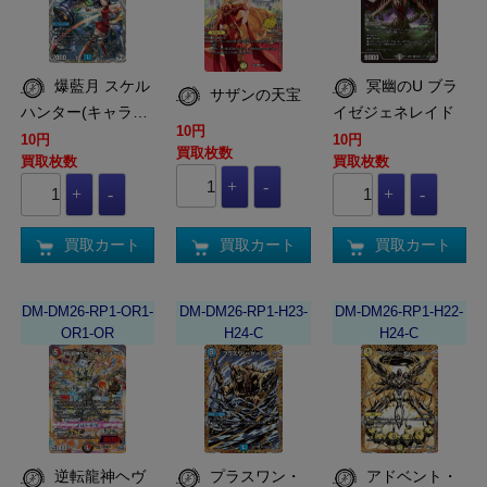
爆藍月 スケル
冥幽のU ブラ
サザンの天宝
ハンター(キャラ…
イゼジェネレイド
10円
10円
10円
買取枚数
買取枚数
買取枚数
買取カート
買取カート
買取カート
DM-DM26-RP1-OR1-
DM-DM26-RP1-H23-
DM-DM26-RP1-H22-
OR1-OR
H24-C
H24-C
逆転龍神ヘヴ
プラスワン・
アドベント・