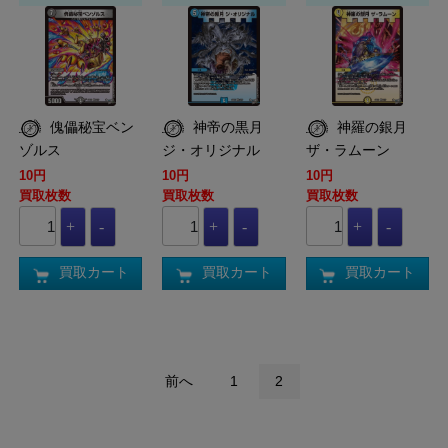
傀儡秘宝ベン
神帝の黒月
神羅の銀月
ゾルス
ジ・オリジナル
ザ・ラムーン
10円
10円
10円
買取枚数
買取枚数
買取枚数
買取カート
買取カート
買取カート
前へ
1
2