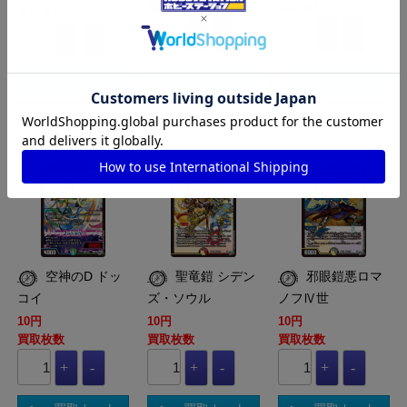
買取枚数
買取枚数
買取枚数
買取カート
買取カート
買取カート
DM-DM26-RP1-09-
DM-DM26-RP1-08-
DM-DM26-RP1-07-
77-VR
77-VR
77-VR
空神のD ドッ
聖竜鎧 シデン
邪眼鎧悪ロマ
コイ
ズ・ソウル
ノフⅣ世
10円
10円
10円
買取枚数
買取枚数
買取枚数