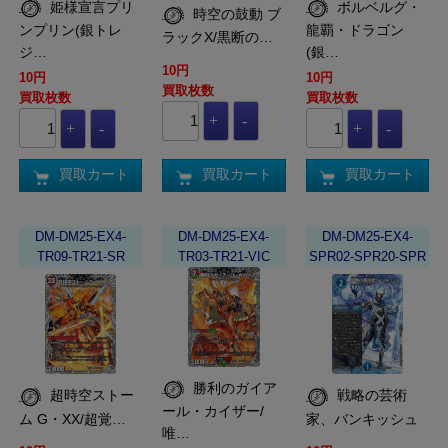
姫様宣言プリ
ボルベルグ・
時空の鼓動 ブ
ンプリン(銀トレ
龍覇・ドラゴン
ラックX/黒断の…
ジ…
(銀…
10円
10円
10円
買取枚数
買取枚数
買取枚数
買取カート
買取カート
買取カート
DM-DM25-EX4-
DM-DM25-EX4-
DM-DM25-EX4-
TR09-TR21-SR
TR03-TR21-VIC
SPR02-SPR20-SPR
勝利のガイア
超時空ストー
戦略の芸術
ール・カイザー/
ム G・XX/超覚…
家、バンキッシュ
唯…