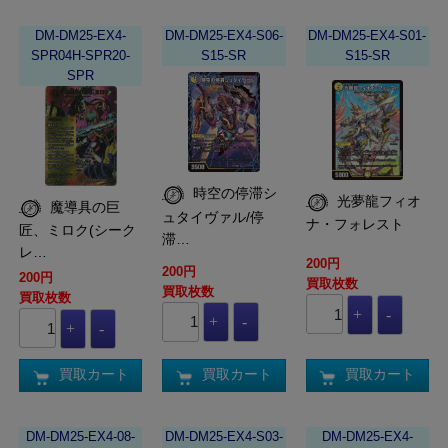
DM-DM25-EX4-
DM-DM25-EX4-S06-
DM-DM25-EX4-S01-
SPR04H-SPR20-
S15-SR
S15-SR
SPR
時空の停滞シ
光夢龍フィオ
魔導具の巨
ュタイヴァル/停
ナ・フォレスト
匠、ミロク(シーク
滞…
レ…
200円
200円
200円
買取枚数
買取枚数
買取枚数
買取カート
買取カート
買取カート
DM-DM25-EX4-08-
DM-DM25-EX4-S03-
DM-DM25-EX4-