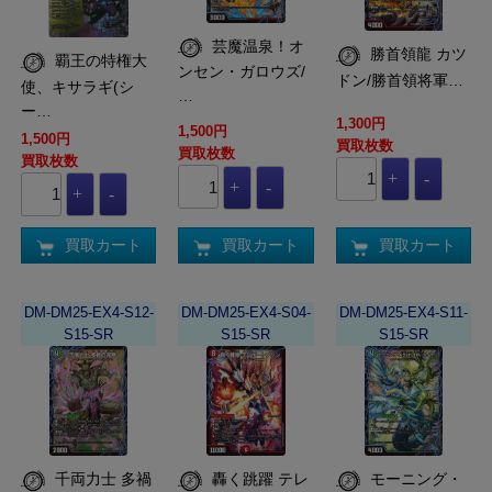
芸魔温泉！オ
勝首領龍 カツ
覇王の特権大
ンセン・ガロウズ/
ドン/勝首領将軍…
使、キサラギ(シ
…
ー…
1,300円
1,500円
1,500円
買取枚数
買取枚数
買取枚数
買取カート
買取カート
買取カート
DM-DM25-EX4-S12-
DM-DM25-EX4-S04-
DM-DM25-EX4-S11-
S15-SR
S15-SR
S15-SR
千両力士 多禍
轟く跳躍 テレ
モーニング・