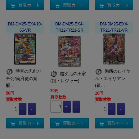
買取カート
買取カート
買取カート
DM-DM25-EX4-10-
DM-DM25-EX4-
DM-DM25-EX4-
65-VR
TR12-TR21-SR
TR21-TR21-VR
時空の忠剣ハ
魅惑のロイヤ
超次元の王家
チ公/義府徒の覚
ル・エイリアン
(銀トレジャー)
醒…
(銀…
30円
50円
10円
買取枚数
買取枚数
買取枚数
買取カート
買取カート
買取カート