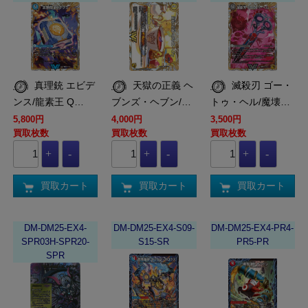
真理銃 エビデ
天獄の正義 ヘ
滅殺刃 ゴー・
ンス/龍素王 Q…
ブンズ・ヘブン/…
トゥ・ヘル/魔壊…
5,800円
4,000円
3,500円
買取枚数
買取枚数
買取枚数
買取カート
買取カート
買取カート
DM-DM25-EX4-
DM-DM25-EX4-S09-
DM-DM25-EX4-PR4-
SPR03H-SPR20-
S15-SR
PR5-PR
SPR