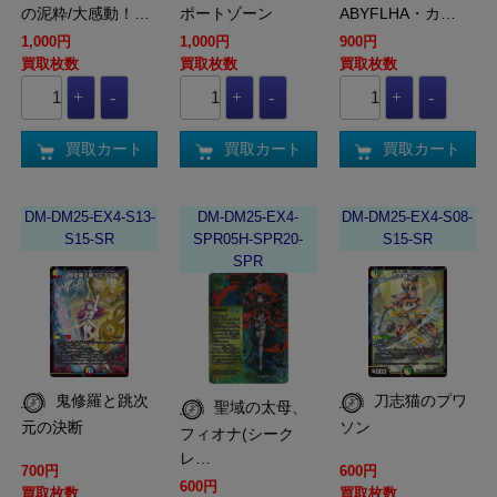
の泥粋/大感動！…
ポートゾーン
ABYFLHA・カ…
1,000円
1,000円
900円
買取枚数
買取枚数
買取枚数
買取カート
買取カート
買取カート
DM-DM25-EX4-S13-
DM-DM25-EX4-
DM-DM25-EX4-S08-
S15-SR
SPR05H-SPR20-
S15-SR
SPR
鬼修羅と跳次
刀志猫のプワ
聖域の太母、
元の決断
ソン
フィオナ(シーク
レ…
700円
600円
600円
買取枚数
買取枚数