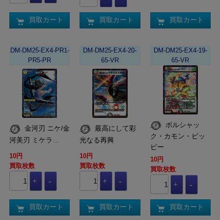
買取カート
買取カート
買取カート
DM-DM25-EX4-PR1-
DM-DM25-EX4-20-
DM-DM25-EX4-19-
PR5-PR
65-VR
65-VR
ボルシャッ
金河刃 ニケ/金
最高にして彩
ク・カモン・ピッ
河美刃 ミケラ…
光なる再興
ピー
10円
10円
10円
買取枚数
買取枚数
買取枚数
買取カート
買取カート
買取カート