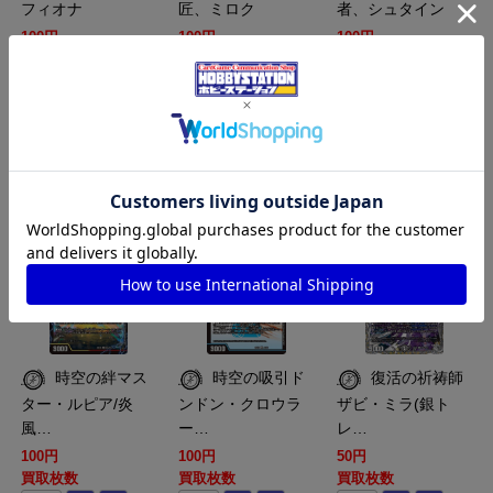
フィオナ
匠、ミロク
者、シュタイン
100円
100円
100円
買取枚数
買取枚数
買取枚数
買取カート
買取カート
買取カート
DM-DM25-EX4-S07-
DM-DM25-EX4-04-
DM-DM25-EX4-
S15-SR
65-VR
TR08-TR21-SR
時空の絆マス
時空の吸引ド
復活の祈祷師
ター・ルピア/炎
ンドン・クロウラ
ザビ・ミラ(銀ト
風…
ー…
レ…
100円
100円
50円
買取枚数
買取枚数
買取枚数