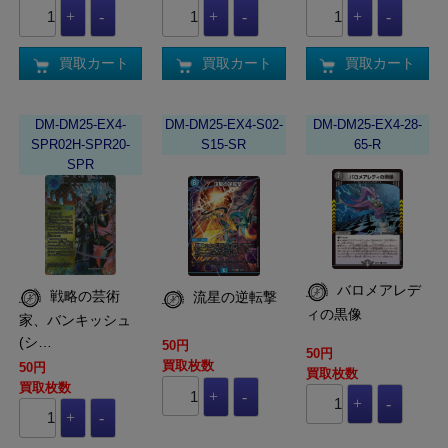
買取カート
買取カート
買取カート
DM-DM25-EX4-
DM-DM25-EX4-S02-
DM-DM25-EX4-28-
SPR02H-SPR20-
S15-SR
65-R
SPR
バロメアレデ
戦略の芸術
流星の逆転撃
ィの黒像
家、バンキッシュ
(シ…
50円
50円
買取枚数
50円
買取枚数
買取枚数