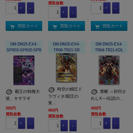
買取枚数
買取カート
買取カート
買取カート
DM-DM25-EX4-
DM-DM25-EX4-
DM-DM25-EX4-
SPR03-SPR20-SPR
TR06-TR21-SR
TR04-TR21-KDL
時空の精圧ド
覇王の特権大
禁断 ～封印さ
ラヴィタ/龍圧の
使、キサラギ
れしX～/伝説の…
覚…
500円
400円
400円
買取枚数
買取枚数
買取枚数