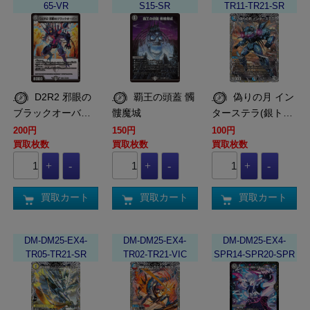
65-VR
S15-SR
TR11-TR21-SR
D2R2 邪眼の
覇王の頭蓋 髑
偽りの月 イン
ブラックオーバ…
髏魔城
ターステラ(銀ト…
200円
150円
100円
買取枚数
買取枚数
買取枚数
買取カート
買取カート
買取カート
DM-DM25-EX4-
DM-DM25-EX4-
DM-DM25-EX4-
TR05-TR21-SR
TR02-TR21-VIC
SPR14-SPR20-SPR