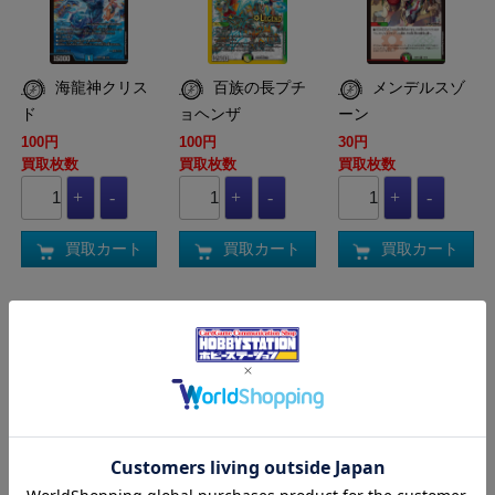
海龍神クリス
百族の長プチ
メンデルスゾ
ド
ョヘンザ
ーン
100円
100円
30円
買取枚数
買取枚数
買取枚数
買取カート
買取カート
買取カート
DM-DM24-SP1-07-
DM-DM24-SP1-03-
DM-DM24-SP1-11-
16-SR
16-KGM
16-R
闘争類拳嘩目
偽りの王 ヴィ
禁断竜王 Vol-