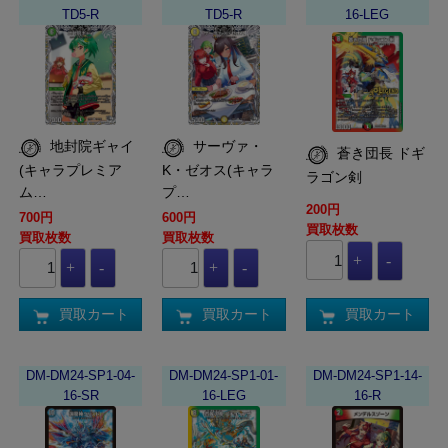
TD5-R
TD5-R
16-LEG
地封院ギャイ
サーヴァ・
蒼き団長 ドギ
(キャラプレミア
K・ゼオス(キャラ
ラゴン剣
ム…
プ…
200円
700円
600円
買取枚数
買取枚数
買取枚数
買取カート
買取カート
買取カート
DM-DM24-SP1-04-
DM-DM24-SP1-01-
DM-DM24-SP1-14-
16-SR
16-LEG
16-R