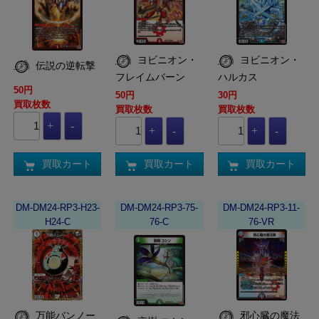
ヨビニオン・
ヨビニオン・
伝説の逆転撃
フレイムバーン
ハルカス
50円
50円
30円
買取枚数
買取枚数
買取枚数
買取カート
買取カート
買取カート
DM-DM24-RP3-H23-
DM-DM24-RP3-75-
DM-DM24-RP3-11-
H24-C
76-C
76-VR
万能バンノー
邪心臓の魔法