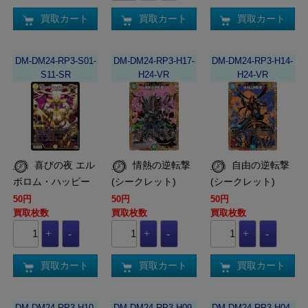
買取カート
買取カート
買取カート
DM-DM24-RP3-S01-
DM-DM24-RP3-H17-
DM-DM24-RP3-H14-
S11-SR
H24-VR
H24-VR
喜びの夜 エル
情熱の逆転撃
自由の逆転撃
ボロム・ハッピー
(シークレット)
(シークレット)
50円
50円
50円
買取枚数
買取枚数
買取枚数
買取カート
買取カート
買取カート
DM-DM24-RP3-H10-
DM-DM24-RP3-H09-
DM-DM24-RP3-H04-