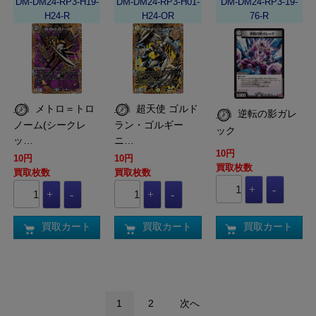
DM-DM24-RP3-H19-
DM-DM24-RP3-H01-
DM-DM24-RP3-19-
H24-R
H24-OR
76-R
メトロ＝トロ
超天使 ゴルド
逆転の影ガレ
ノーム(シークレ
ラン・ゴルギー
ック
ッ…
ニ…
10円
10円
10円
買取枚数
買取枚数
買取枚数
買取カート
買取カート
買取カート
1
2
次へ