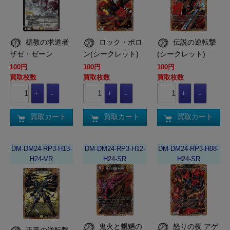
楯教の求道者
ロック・ポロ
伝説の逆転撃
ザゼ・ゼーン
ン(シークレット)
(シークレット)
100円
100円
100円
買取枚数
買取枚数
買取枚数
買取カート
買取カート
買取カート
DM-DM24-RP3-H13-
DM-DM24-RP3-H12-
DM-DM24-RP3-H08-
H24-VR
H24-SR
H24-SR
鬼火と魍魎の
怒りの夜 アゲ