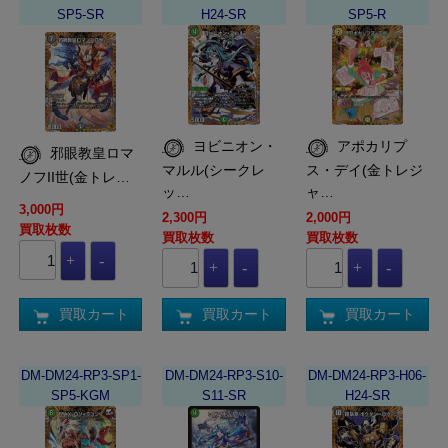
SP5-SR
H24-SR
SP5-R
ヨビニオン・
アポカリプ
邪眼教皇ロマ
マルル(シークレ
ス・デイ(金トレジ
ノフII世(金トレ…
ッ…
ャ…
3,000円
2,300円
2,000円
買取枚数
買取枚数
買取枚数
買取カート
買取カート
買取カート
DM-DM24-RP3-SP1-
DM-DM24-RP3-S10-
DM-DM24-RP3-H06-
SP5-KGM
S11-SR
H24-SR