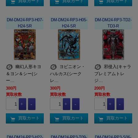
買取カート
買取カート
買取カート
DM-DM24-RP3-H07-
DM-DM24-RP3-H05-
DM-DM24-RP3-TD2-
H24-SR
H24-SR
TD3-R
幽幻人形キヨ
ヨビニオン・
邪侵入(キャラ
＆ヨン＆シー(シ
ハルカス(シーク
プレミアムトレ
ー…
レ…
ジ…
300円
300円
200円
買取枚数
買取枚数
買取枚数
買取カート
買取カート
買取カート
DM-DM24-RP3-H22-
DM-DM24-RP3-T09-
DM-DM24-RP3-S06-