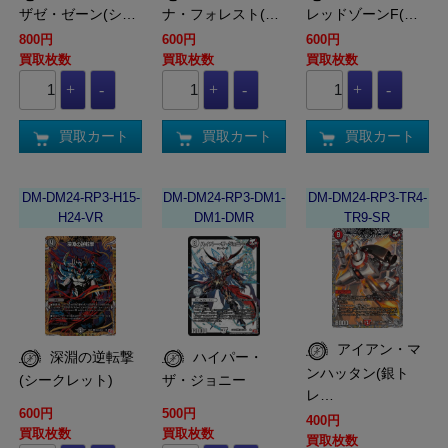
ザゼ・ゼーン(シ…
ナ・フォレスト(…
レッドゾーンF(…
800円
600円
600円
買取枚数
買取枚数
買取枚数
買取カート
買取カート
買取カート
DM-DM24-RP3-H15-
DM-DM24-RP3-DM1-
DM-DM24-RP3-TR4-
H24-VR
DM1-DMR
TR9-SR
アイアン・マ
深淵の逆転撃
ハイパー・
ンハッタン(銀ト
(シークレット)
ザ・ジョニー
レ…
600円
500円
400円
買取枚数
買取枚数
買取枚数