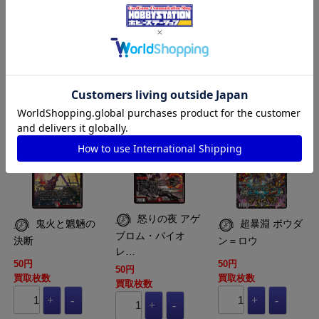
買取枚数
買取枚数
買取枚数
買取カート
買取カート
買取カート
DM-DM24-RP3-S11-
DM-DM24-RP3-S07-
DM-DM24-RP3-S05-
S11-SR
S11-SR
S11-SR
怒りの夜 アゲ
鬼火と魍魎の
超暴淵 ボウダ
ブロム・バイオ
決断
ン＝ロウ
レ…
50円
50円
50円
買取枚数
買取枚数
買取枚数