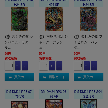
H24-SR
H24-SR
H24-SR
悲しみの夜 シ
疾駆竜 ボルシ
楽しみの夜 フ
ンベロム・カタ
ャック・アッシ
ミビロム・パラ
ル…
ュ…
ダ…
50円
50円
50円
買取枚数
買取枚数
買取枚数
買取カート
買取カート
買取カート
DM-DM24-RP3-07-
DM-DM24-RP3-06-
DM-DM24-RP3-S04-
76-VR
76-VR
S11-SR