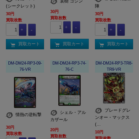
哀樹 コシン
(シークレット)
陣
30円
30円
30円
買取枚数
買取枚数
買取枚数
買取カート
買取カート
買取カート
DM-DM24-RP3-09-
DM-DM24-RP3-74-
DM-DM24-RP3-TR8-
76-VR
76-C
TR9-VR
ブレードグレ
シェル・アル
情熱の逆転撃
ンオー・マックス
カザール
(…
30円
20円
10円
買取枚数
買取枚数
買取枚数