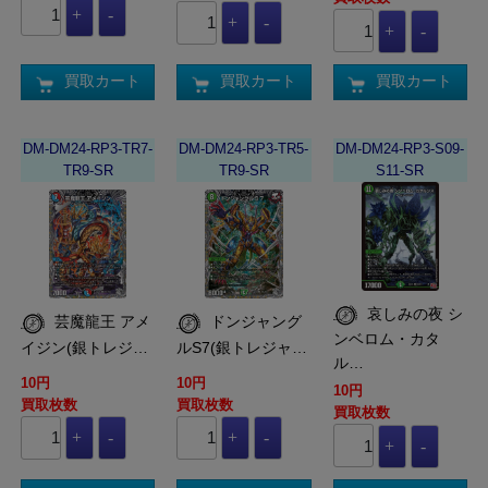
買取カート
買取カート
買取カート
DM-DM24-RP3-TR7-
DM-DM24-RP3-TR5-
DM-DM24-RP3-S09-
TR9-SR
TR9-SR
S11-SR
哀しみの夜 シ
芸魔龍王 アメ
ドンジャング
ンベロム・カタ
イジン(銀トレジ…
ルS7(銀トレジャ…
ル…
10円
10円
10円
買取枚数
買取枚数
買取枚数