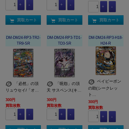
買取カート
買取カート
買取カート
DM-DM24-RP3-TR2-
DM-DM24-RP3-TD1-
DM-DM24-RP3-H18-
TR9-SR
TD3-SR
H24-R
ベイビーポン
「必然」の頂
「呪怨」の頂
の助(シークレッ
リュウセイ/「オ…
天 サスペンス(キ…
ト…
300円
300円
300円
買取枚数
買取枚数
買取枚数