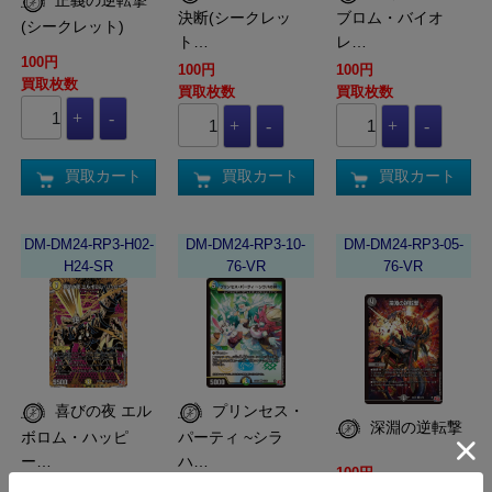
正義の逆転撃
決断(シークレッ
ブロム・バイオ
(シークレット)
ト…
レ…
100円
100円
100円
買取枚数
買取枚数
買取枚数
買取カート
買取カート
買取カート
DM-DM24-RP3-H02-
DM-DM24-RP3-10-
DM-DM24-RP3-05-
H24-SR
76-VR
76-VR
喜びの夜 エル
プリンセス・
深淵の逆転撃
ボロム・ハッピ
パーティ ~シラ
ー…
ハ…
100円
100円
100円