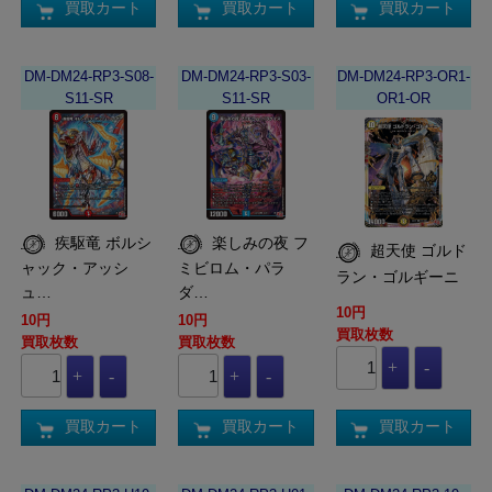
買取カート
買取カート
買取カート
DM-DM24-RP3-S08-
DM-DM24-RP3-S03-
DM-DM24-RP3-OR1-
S11-SR
S11-SR
OR1-OR
疾駆竜 ボルシ
楽しみの夜 フ
超天使 ゴルド
ャック・アッシ
ミビロム・パラ
ラン・ゴルギーニ
ュ…
ダ…
10円
10円
10円
買取枚数
買取枚数
買取枚数
買取カート
買取カート
買取カート