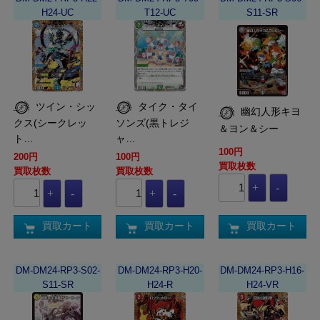
H24-UC
T12-UC
S11-SR
ツイン・シッ
タイク・タイ
幽幻人形キヨ
クス(シークレッ
ソンズ(黒トレジ
＆ヨン＆シー
ト…
ャ…
100円
200円
100円
買取枚数
買取枚数
買取枚数
買取カート
買取カート
買取カート
DM-DM24-RP3-S02-
DM-DM24-RP3-H20-
DM-DM24-RP3-H16-
S11-SR
H24-R
H24-VR