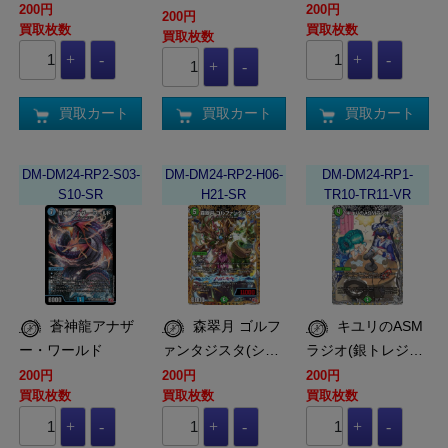
200円
200円
200円
買取枚数
買取枚数
買取枚数
買取カート
買取カート
買取カート
DM-DM24-RP2-S03-
DM-DM24-RP2-H06-
DM-DM24-RP1-
S10-SR
H21-SR
TR10-TR11-VR
蒼神龍アナザ
森翠月 ゴルフ
キユリのASM
ー・ワールド
ァンタジスタ(シ…
ラジオ(銀トレジ…
200円
200円
200円
買取枚数
買取枚数
買取枚数