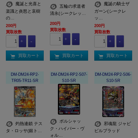
魔誕と光喜と
魔誕の騎士ザ
五輪の求道者
楽識と炎怒と哀樹
ガーン(シークレ
清永(シークレッ…
の…
ッ…
200円
200円
200円
買取枚数
買取枚数
買取枚数
買取カート
買取カート
買取カート
DM-DM24-RP2-
DM-DM24-RP2-S07-
DM-DM24-RP2-S06-
TR05-TR11-SR
S10-SR
S10-SR
ボルシャッ
灼熱連鎖 テス
邪魂龍 ジャビ
ク・ハイパー・ヴ
タ・ロッサ(銀ト…
ビルブラッド
ォル…