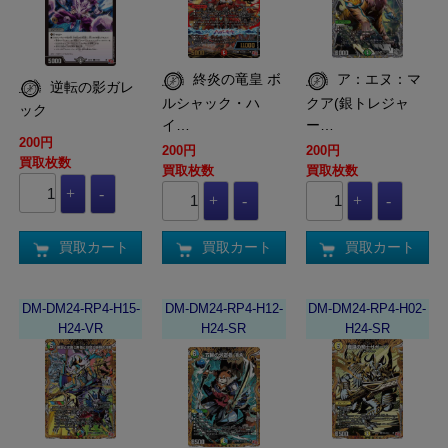
終炎の竜皇 ボ
ア：エヌ：マ
逆転の影ガレ
ルシャック・ハ
クア(銀トレジャ
ック
イ…
ー…
200円
200円
200円
買取枚数
買取枚数
買取枚数
買取カート
買取カート
買取カート
DM-DM24-RP4-H15-
DM-DM24-RP4-H12-
DM-DM24-RP4-H02-
H24-VR
H24-SR
H24-SR