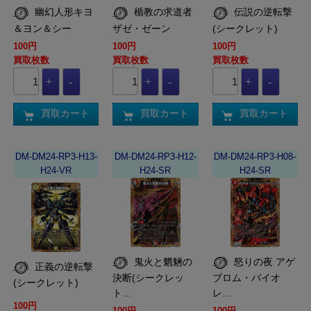
幽幻人形キヨ
楯教の求道者
伝説の逆転撃
＆ヨン＆シー
ザゼ・ゼーン
(シークレット)
100円
100円
100円
買取枚数
買取枚数
買取枚数
買取カート
買取カート
買取カート
DM-DM24-RP3-H13-
DM-DM24-RP3-H12-
DM-DM24-RP3-H08-
H24-VR
H24-SR
H24-SR
鬼火と魍魎の
怒りの夜 アゲ
正義の逆転撃
決断(シークレッ
ブロム・バイオ
(シークレット)
ト…
レ…
100円
100円
100円