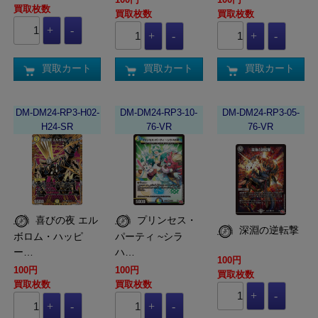
買取枚数
買取枚数
買取枚数
買取カート
買取カート
買取カート
DM-DM24-RP3-H02-
DM-DM24-RP3-10-
DM-DM24-RP3-05-
H24-SR
76-VR
76-VR
喜びの夜 エル
プリンセス・
深淵の逆転撃
ボロム・ハッピ
パーティ ~シラ
ー…
ハ…
100円
100円
100円
買取枚数
買取枚数
買取枚数