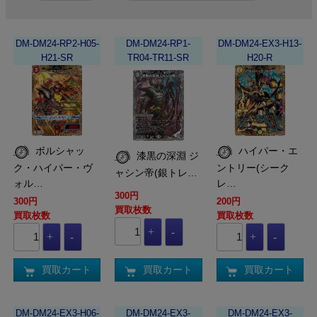
DM-DM24-RP2-H05-
DM-DM24-RP1-
DM-DM24-EX3-H13-
H21-SR
TR04-TR11-SR
H20-R
ボルシャッ
ハイパー・エ
漆黒の深淵 ジ
ク・ハイパー・ヴ
ントリー(シーク
ャシン帝(銀トレ…
ォル…
レ…
300円
300円
200円
買取枚数
買取枚数
買取枚数
買取カート
買取カート
買取カート
DM-DM24-EX3-H06-
DM-DM24-EX3-
DM-DM24-EX3-