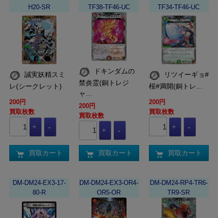
H20-SR
TF38-TF46-UC
TF34-TF46-UC
ドキンダムの
誠実妖精スミ
リツイーギョ#
禁炎霊(銅トレジ
レ(シークレット)
桜#満開(銅トレ…
ャ…
200円
200円
200円
買取枚数
買取枚数
買取枚数
買取カート
買取カート
買取カート
DM-DM24-EX3-17-
DM-DM24-EX3-OR4-
DM-DM24-RP4-TR6-
80-R
OR5-OR
TR9-SR