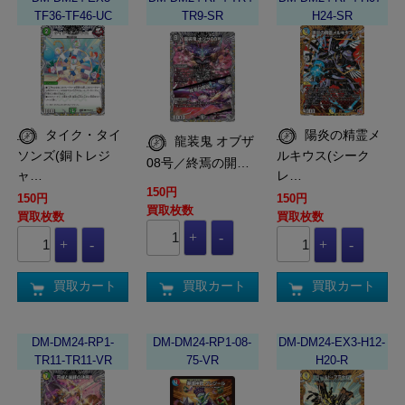
TF36-TF46-UC
TR9-SR
H24-SR
タイク・タイ
陽炎の精霊メ
龍装鬼 オブザ
ソンズ(銅トレジ
ルキウス(シーク
08号／終焉の開…
ャ…
レ…
150円
150円
150円
買取枚数
買取枚数
買取枚数
買取カート
買取カート
買取カート
DM-DM24-RP1-
DM-DM24-RP1-08-
DM-DM24-EX3-H12-
TR11-TR11-VR
75-VR
H20-R