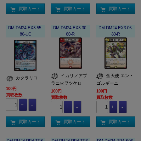
買取カート
買取カート
買取カート
DM-DM24-EX3-55-
DM-DM24-EX3-30-
DM-DM24-EX3-06-
80-UC
80-R
80-R
イカリノアブ
金天使 エン・
カクラリコ
ラニ火ヲツケロ
ゴルギーニ
100円
100円
100円
買取枚数
買取枚数
買取枚数
買取カート
買取カート
買取カート
DM-DM24-RP4-TR8-
DM-DM24-RP4-TR3-
DM-DM24-RP4-S06-