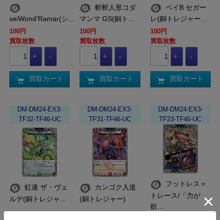
斬斬人形コダ
ベイB セガー
seiWond'Ramar(シ…
マンマ GS(銅ト…
レ(銅トレジャー…
100円
100円
100円
買取枚数
買取枚数
買取枚数
買取カート
買取カート
買取カート
DM-DM24-EX3-
DM-DM24-EX3-
DM-DM24-EX3-
TF32-TF46-UC
TF31-TF46-UC
TF23-TF46-UC
フットレス＝
虹速 ザ・ヴェ
カンゴク入道
トレース/「力が
ルデ(銅トレジャ…
(銅トレジャー)
欲…
100円
100円
100円