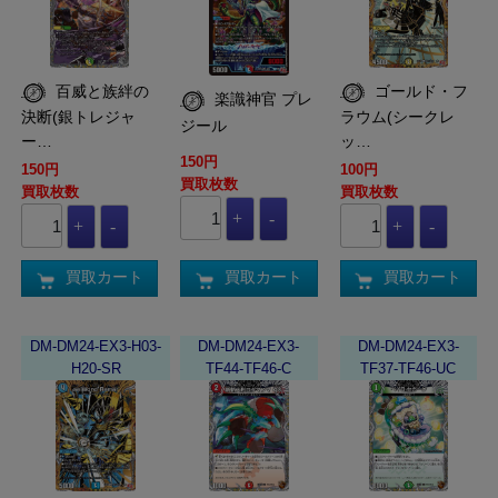
百威と族絆の
ゴールド・フ
楽識神官 プレ
決断(銀トレジャ
ラウム(シークレ
ジール
ー…
ッ…
150円
150円
100円
買取枚数
買取枚数
買取枚数
買取カート
買取カート
買取カート
DM-DM24-EX3-H03-
DM-DM24-EX3-
DM-DM24-EX3-
H20-SR
TF44-TF46-C
TF37-TF46-UC