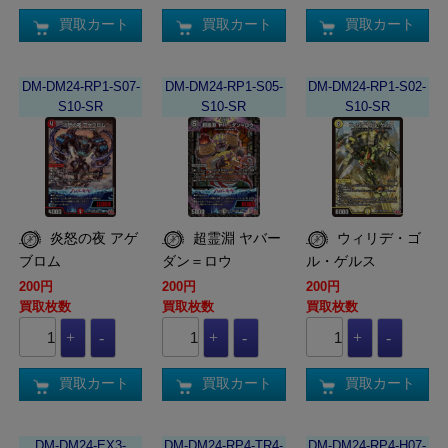
買取カート
買取カート
買取カート
DM-DM24-RP1-S07-
DM-DM24-RP1-S05-
DM-DM24-RP1-S02-
S10-SR
S10-SR
S10-SR
炎怒の夜 アゲ
超霊淵 ヤバー
ウィリデ・ゴ
ブロム
ダン＝ロウ
ル・ゲルス
200円
200円
200円
買取枚数
買取枚数
買取枚数
買取カート
買取カート
買取カート
DM-DM24-EX3-
DM-DM24-RP4-TR4-
DM-DM24-RP4-H07-