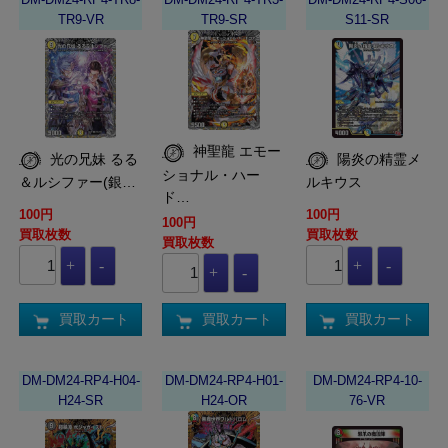
TR9-VR
TR9-SR
S11-SR
神聖龍 エモー
光の兄妹 るる
陽炎の精霊メ
ショナル・ハー
＆ルシファー(銀…
ルキウス
ド…
100円
100円
100円
買取枚数
買取枚数
買取枚数
買取カート
買取カート
買取カート
DM-DM24-RP4-H04-
DM-DM24-RP4-H01-
DM-DM24-RP4-10-
H24-SR
H24-OR
76-VR