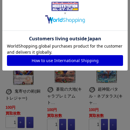
買取枚数
買取枚数
買取枚数
買取カート
買取カート
買取カート
DM-DM24-EX3-
DM-DM24-EX3-
DM-DM24-EX3-
TF15-TF46-R
TD13-TD16-R
TD03-TD16-SR
蒼龍の大地(キ
超神龍バタ
鬼寄せの術(銅
ャラプレミアム
ル・ネプタラス(キ
トレジャー)
ト…
ャ…
100円
100円
100円
買取枚数
買取枚数
買取枚数