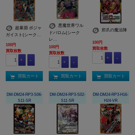
悪魔世界ワル
超暴淵 ボジャ
邪爪の魔法陣
ドバロム(シーク
ガイスト(シーク…
レ…
100円
100円
100円
買取枚数
買取枚数
買取枚数
買取カート
買取カート
買取カート
DM-DM24-RP3-S06-
DM-DM24-RP3-S02-
DM-DM24-RP3-H16-
S11-SR
S11-SR
H24-VR