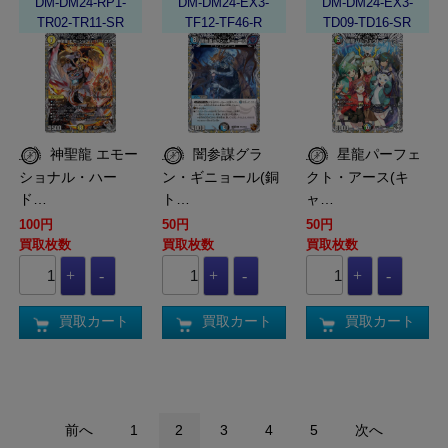
DM-DM24-RP1-
DM-DM24-EX3-
DM-DM24-EX3-
TR02-TR11-SR
TF12-TF46-R
TD09-TD16-SR
神聖龍 エモー
闇参謀グラ
星龍パーフェ
ショナル・ハー
ン・ギニョール(銅
クト・アース(キ
ド…
ト…
ャ…
100円
50円
50円
買取枚数
買取枚数
買取枚数
買取カート
買取カート
買取カート
前へ
1
2
3
4
5
次へ