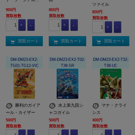
ツァイル
900円
800円
800円
買取枚数
買取枚数
買取枚数
買取カート
買取カート
買取カート
DM-DM23-EX2-
DM-DM23-EX2-T02-
DM-DM23-EX2-T32-
TG01-TG12-VIC
T38-SR
T38-UC
勝利のガイア
水上第九院シ
マナ・クライ
ール・カイザー
ャコガイル
シス
500円
500円
400円
買取枚数
買取枚数
買取枚数