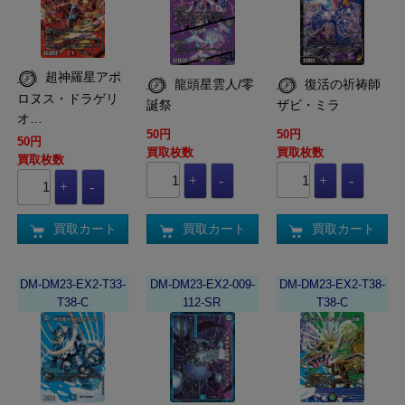
超神羅星アポ
龍頭星雲人/零
復活の祈祷師
ロヌス・ドラゲリ
誕祭
ザビ・ミラ
オ…
50円
50円
50円
買取枚数
買取枚数
買取枚数
買取カート
買取カート
買取カート
DM-DM23-EX2-T33-
DM-DM23-EX2-009-
DM-DM23-EX2-T38-
T38-C
112-SR
T38-C