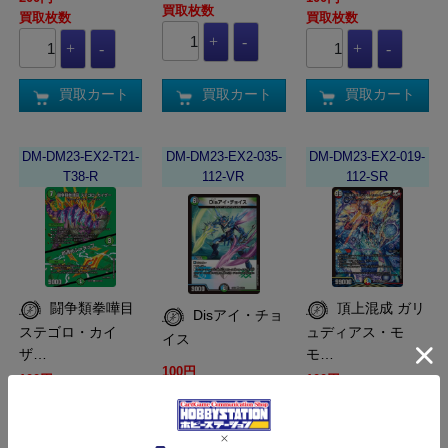
買取枚数
買取枚数
買取枚数
買取カート
買取カート
買取カート
DM-DM23-EX2-T21-
DM-DM23-EX2-035-
DM-DM23-EX2-019-
T38-R
112-VR
112-SR
闘争類拳嘩目
頂上混成 ガリ
Disアイ・チョ
ステゴロ・カイ
ュディアス・モ
イス
ザ…
モ…
100円
100円
100円
買取枚数
買取枚数
買取枚数