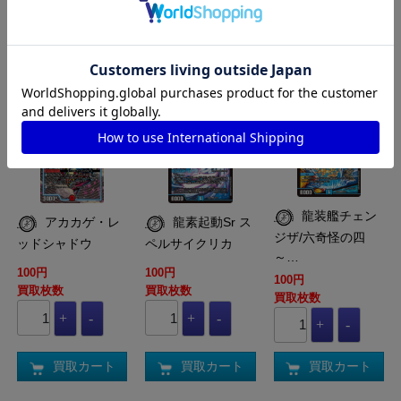
買取カート
買取カート
買取カート
DM-DM23-EX2-013-
DM-DM23-EX2-008-
DM-DM23-EX2-007-
112-SR
112-SR
112-SR
龍装艦チェン
アカカゲ・レ
龍素起動Sr ス
ジザ/六奇怪の四
ッドシャドウ
ペルサイクリカ
～…
100円
100円
100円
買取枚数
買取枚数
買取枚数
買取カート
買取カート
買取カート