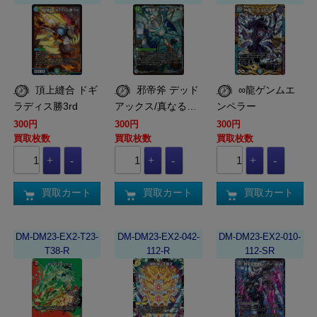
頂上縫合 ドギ
邪帝斧 デッド
∞龍ゲンムエ
ラディス勝3rd
アックス/真なる…
ンペラー
300円
300円
300円
買取枚数
買取枚数
買取枚数
買取カート
買取カート
買取カート
DM-DM23-EX2-T23-
DM-DM23-EX2-042-
DM-DM23-EX2-010-
T38-R
112-R
112-SR