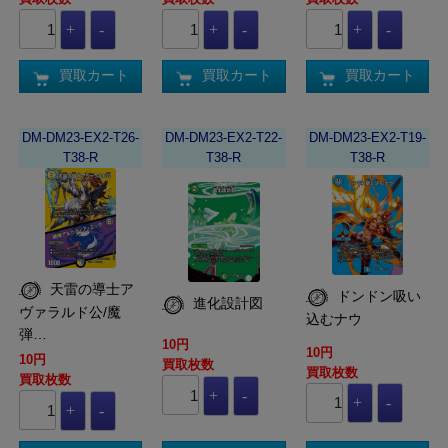
買取カート
買取カート
買取カート
DM-DM23-EX2-T26-
DM-DM23-EX2-T22-
DM-DM23-EX2-T19-
T38-R
T38-R
T38-R
天雷の導士ア
ドンドン吸い
進化設計図
ヴァラルド公/魔
込むナウ
弾…
10円
10円
10円
買取枚数
買取枚数
買取枚数