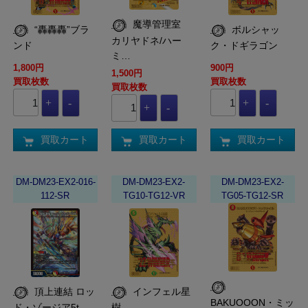
魔導管理室
“轟轟轟”ブラ
ボルシャッ
カリヤドネ/ハー
ンド
ク・ドギラゴン
ミ…
1,800円
900円
1,500円
買取枚数
買取枚数
買取枚数
買取カート
買取カート
買取カート
DM-DM23-EX2-016-
DM-DM23-EX2-
DM-DM23-EX2-
112-SR
TG10-TG12-VR
TG05-TG12-SR
頂上連結 ロッ
インフェル星
BAKUOOON・ミッ
ド・ゾージア5t…
樹