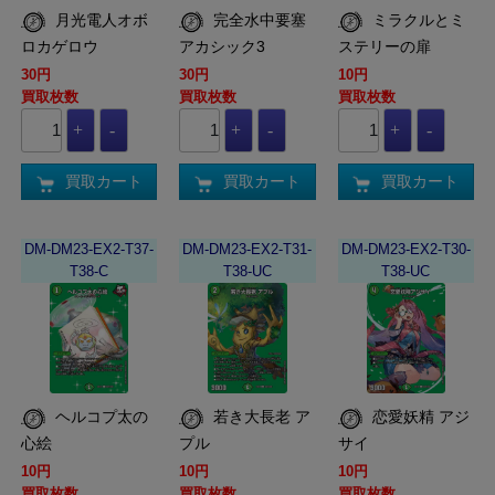
月光電人オボ
完全水中要塞
ミラクルとミ
ロカゲロウ
アカシック3
ステリーの扉
30円
30円
10円
買取枚数
買取枚数
買取枚数
買取カート
買取カート
買取カート
DM-DM23-EX2-T37-
DM-DM23-EX2-T31-
DM-DM23-EX2-T30-
T38-C
T38-UC
T38-UC
ヘルコプ太の
若き大長老 ア
恋愛妖精 アジ
心絵
プル
サイ
10円
10円
10円
買取枚数
買取枚数
買取枚数