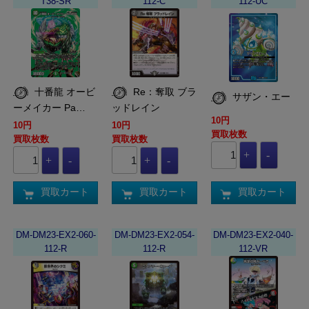
T38-SR
112-C
112-UC
十番龍 オービ
Re：奪取 ブラ
サザン・エー
ーメイカー Pa…
ッドレイン
10円
10円
10円
買取枚数
買取枚数
買取枚数
買取カート
買取カート
買取カート
DM-DM23-EX2-060-
DM-DM23-EX2-054-
DM-DM23-EX2-040-
112-R
112-R
112-VR