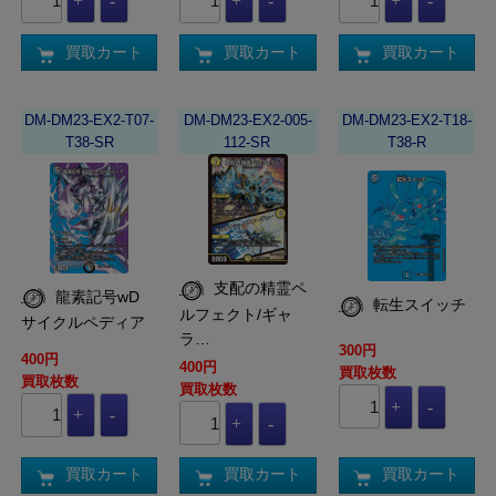
買取カート
買取カート
買取カート
DM-DM23-EX2-T07-
DM-DM23-EX2-005-
DM-DM23-EX2-T18-
T38-SR
112-SR
T38-R
支配の精霊ペ
龍素記号wD
転生スイッチ
ルフェクト/ギャ
サイクルペディア
ラ…
300円
400円
400円
買取枚数
買取枚数
買取枚数
買取カート
買取カート
買取カート