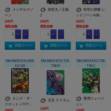
メンデルスゾ
煌世主ノ正裁
時空の禁断 レ
ーン
Z
ッドゾーンX/終…
200円
200円
200円
買取枚数
買取枚数
買取枚数
買取カート
買取カート
買取カート
DM-DM23-EX2-004-
DM-DM23-EX2-T24-
DM-DM23-EX2-T36-
112-SR
T38-R
T38-C
キング・ザ・
豊潤フォージ
天災 デドダム
スロットン7/77…
ュン
150円
200円
100円